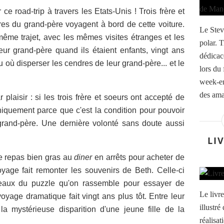
 road-trip à travers les Etats-Unis ! Trois frère et
res du grand-père voyagent à bord de cette voiture.
Le Stev
ême trajet, avec les mêmes visites étranges et les
polar. 
ur grand-père quand ils étaient enfants, vingt ans
dédicac
eu où disperser les cendres de leur grand-père... et le
lors du
week-en
des amat
plaisir : si les trois frère et soeurs ont accepté de
uniquement parce que c'est la condition pour pouvoir
grand-père. Une dernière volonté sans doute aussi
LI
de repas bien gras au
diner
en arrêts pour acheter de
voyage fait remonter les souvenirs de Beth. Celle-ci
eaux du puzzle qu'on rassemble pour essayer de
Le livr
yage dramatique fait vingt ans plus tôt. Entre leur
illustré
a mystérieuse disparition d'une jeune fille de la
réalisat