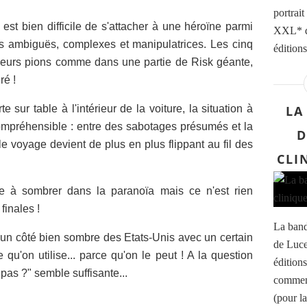
portrait
 est bien difficile de s'attacher à une héroïne parmi
XXL* d
s ambiguës, complexes et manipulatrices. Les cinq
éditions
leurs pions comme dans une partie de Risk géante,
ré !
 sur table à l'intérieur de la voiture, la situation à
LA
ompréhensible : entre des sabotages présumés et la
D
e voyage devient de plus en plus flippant au fil des
CLI
ite à sombrer dans la paranoïa m
ais ce n'est rien
finales !
La bande
un côté bien sombre des Etats-Unis avec un certain
de Luce
qu'on utilise... parce qu'on le peut ! A la question
éditions
pas ?" semble suffisante...
commenc
(pour la