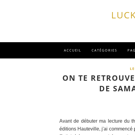
LUCK
ACCUEIL
CATÉGORIES
PA
L
ON TE RETROUVE
DE SAM
Avant de débuter ma lecture du th
éditions Hauteville, j'ai commencé p