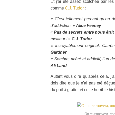
Et j'ai été assez scotchée par les
comme
C.J. Tudor
:
« C’est tellement prenant qu’on de
d’addiction. »
Alice Feeney
«
Pas de secrets entre nous
était
meilleur ! »
C.J. Tudor
« Incroyablement original. Carré
Gardner
« Sombre, acéré et addictif, l’un de
Ali Land
Autant vous dire qu'après cela, j'
dois dire que je n'ai pas été déçu
du poil à gratter et cette horrible his
On te retrouvera, une