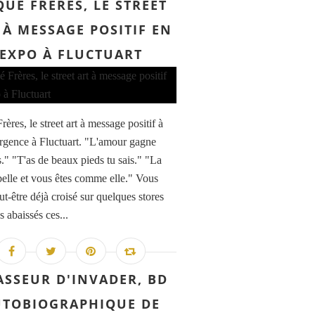
UÉ FRÈRES, LE STREET
 À MESSAGE POSITIF EN
EXPO À FLUCTUART
ères, le street art à message positif à
urgence à Fluctuart. "L'amour gagne
s." "T'as de beaux pieds tu sais." "La
 belle et vous êtes comme elle." Vous
ut-être déjà croisé sur quelques stores
s abaissés ces...
ASSEUR D'INVADER, BD
UTOBIOGRAPHIQUE DE