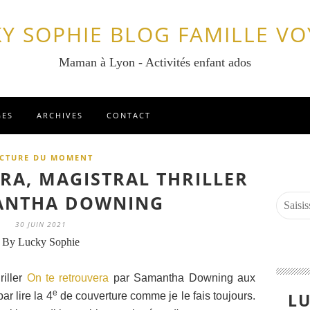
Y SOPHIE BLOG FAMILLE V
Maman à Lyon - Activités enfant ados
GES
ARCHIVES
CONTACT
ECTURE DU MOMENT
RA, MAGISTRAL THRILLER
ANTHA DOWNING
30 JUIN 2021
By Lucky Sophie
riller
On te retrouvera
par Samantha Downing aux
e
LU
ar lire la 4
de couverture comme je le fais toujours.