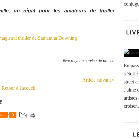
conjugu
ille, un régal pour les amateurs de thriller
LIV
livre reçu en service de presse
En pass
s'étoffe
Article suivant »
street ar
Retour à l'accueil
J'aime 
artistes
E
croiser..
ost
0
L