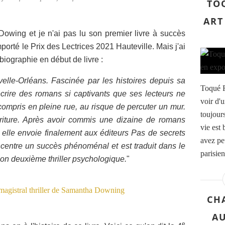
TOQ
ART
wing et je n'ai pas lu son premier livre à succès
porté le Prix des Lectrices 2021 Hauteville. Mais j'ai
biographie en début de livre :
lle-Orléans. Fascinée par les histoires depuis sa
Toqué Fr
'écrire des romans si captivants que ses lecteurs ne
voir d'
 compris en pleine rue, au risque de percuter un mur.
toujour
criture. Après avoir commis une dizaine de romans
vie est
 elle envoie finalement aux éditeurs Pas de secrets
avez pe
centre un succès phénoménal et est traduit dans le
parisien
son deuxième thriller psychologique.
"
CH
A
e