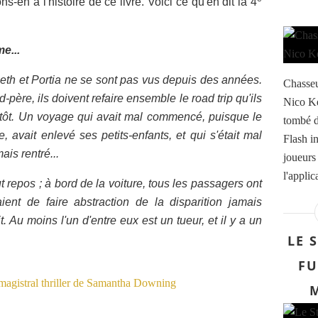
s-en à l'histoire de ce livre. Voici ce qu'en dit la 4
e...
eth et Portia ne se sont pas vus depuis des années.
Chasseu
-père, ils doivent refaire ensemble le road trip qu'ils
Nico Ke
us tôt. Un voyage qui avait mal commencé, puisque le
tombé d
, avait enlevé ses petits-enfants, et qui s'était mal
Flash i
ais rentré...
joueurs 
l'appli
 repos ; à bord de la voiture, tous les passagers ont
ent de faire abstraction de la disparition jamais
t. Au moins l'un d'entre eux est un tueur, et il y a un
LE 
FU