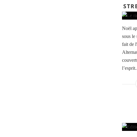
STR
Noël ap
sous le 
fait de
Alternat
couvertu
l’esprit.