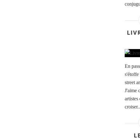
conjugu
LIV
En pass
s'étoffe
street ar
J'aime 
artistes
croiser..
L