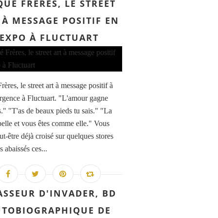
UÉ FRÈRES, LE STREET
 À MESSAGE POSITIF EN
EXPO À FLUCTUART
ères, le street art à message positif à
urgence à Fluctuart. "L'amour gagne
s." "T'as de beaux pieds tu sais." "La
 belle et vous êtes comme elle." Vous
ut-être déjà croisé sur quelques stores
s abaissés ces...
ASSEUR D'INVADER, BD
UTOBIOGRAPHIQUE DE