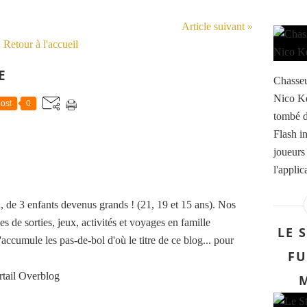
Article suivant »
Retour à l'accueil
E
Chasseu
Nico Ke
ost
0
tombé d
Flash i
joueurs 
l'appli
de 3 enfants devenus grands ! (21, 19 et 15 ans). Nos
es de sorties, jeux, activités et voyages en famille
LE 
accumule les pas-de-bol d'où le titre de ce blog... pour
FU
rtail Overblog