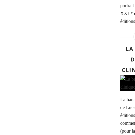
portrait
XXL* d
éditions
LA
D
CLI
La bande
de Luce
éditions
commenc
(pour la