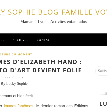
Y SOPHIE BLOG FAMILLE V
Maman à Lyon - Activités enfant ados
GES
ARCHIVES
CONTACT
ECTURE DU MOMENT
ES D'ELIZABETH HAND :
O D'ART DEVIENT FOLIE
25 AOÛT 2016
By Lucky Sophie
renant et bien écrit.
LU
mer
Images fantômes
, le dernier roman des Editions