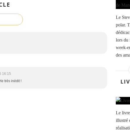
CLE
Le Stev
polar. 
dédicac
lors du
week-en
des amat
6 16:15
LI
le très inédit !
Le livr
illustré
réalisat