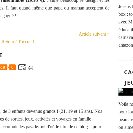
 raisonnable (29,95 €)
. J'aime beaucoup le design et les
Je suis 
ntes. Il faut quand même que papa ou maman acceptent de
box : t
s gagné !
avec My
éducatif
Article suivant »
carnaval
Retour à l'accueil
amazoni
E
ost
0
CA
JE
Voilà n
de 3 enfants devenus grands ! (21, 19 et 15 ans). Nos
pour jo
es de sorties, jeux, activités et voyages en famille
beau av
accumule les pas-de-bol d'où le titre de ce blog... pour
on aime