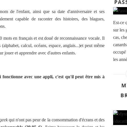
PAS
nom de l'enfant, ainsi que sa date d'anniversaire et ses
galement capable de raconter des histoires, des blagues,
Est-ce q
ons.
sur les 
cas, ch
0 mots en français et est doué de reconnaissance vocale.
Il
canards 
s
(alphabet, calcul, océans, espace, anglais...)et peut même
occupé 
r jouer et apprendre avec d'autres enfants.
les anné
 fonctionne avec une appli, c'est qu'il peut être mis à
M
B
geek
qui n'ont pas peur de la consommation d'écrans et des