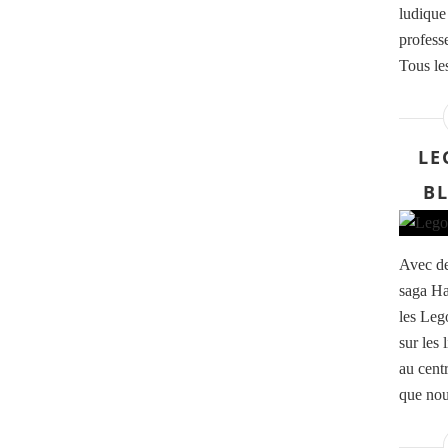
ludique
profess
Tous les
LE
B
Avec de
saga Ha
les Leg
sur les 
au cent
que nou