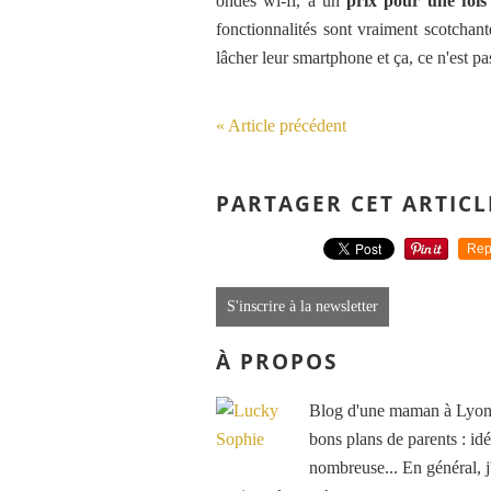
ondes wi-fi, à un
prix pour une fois
fonctionnalités sont vraiment scotcha
lâcher leur smartphone et ça, ce n'est pa
« Article précédent
PARTAGER CET ARTICL
Rep
S'inscrire à la newsletter
À PROPOS
Blog d'une maman à Lyon, 
bons plans de parents : idé
nombreuse... En général, j'