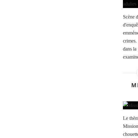
Scène d
d'enquê
emmènen
crimes.
dans la
examine
M
Le thèm
Mission
chouette