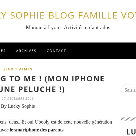
Y SOPHIE BLOG FAMILLE V
Maman à Lyon - Activités enfant ados
GES
ARCHIVES
CONTACT
JEUX T'AIMES
G TO ME ! (MON IPHONE
UNE PELUCHE !)
27 DÉCEMBRE 2013
By Lucky Sophie
s, tiens.. Et oui Ubooly est de cette nouvelle génération
LU
t avec le smartphone des parents
.