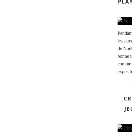
PLA
Pendant
les star
de Noël 
bonne ta
comme o
exposit
CR
JE