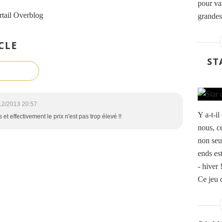
pour var
rtail Overblog
grandes
CLE
ST
12/2013 20:57
Y a-t-i
et effectivement le prix n'est pas trop élevé !!
nous, ce
non seu
ends es
- hiver 
Ce jeu d