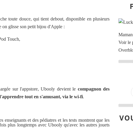
che toute douce, qui tient debout, disponible en plusieurs
e on glisse son petit bijou d'Apple :
Maman à
iPod Touch,
Voir le 
Overbl
hargée sur l'appstore, Ubooly devient le
compagnon des
d'apprendre tout en s'amusant, via le wi-fi
.
VOU
s enseignants et des pédiatres et les tests montrent que l
es
 fois plus longtemps avec
Ubooly
qu'avec les autres jouets