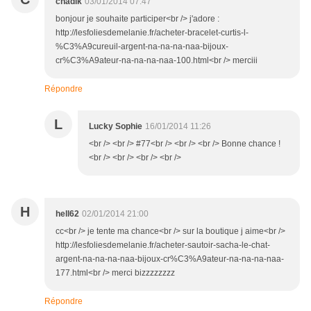
chadik
03/01/2014 07:47
bonjour je souhaite participer<br /> j'adore :
http://lesfoliesdemelanie.fr/acheter-bracelet-curtis-l-
%C3%A9cureuil-argent-na-na-na-naa-bijoux-
cr%C3%A9ateur-na-na-na-naa-100.html<br /> merciii
Répondre
L
Lucky Sophie
16/01/2014 11:26
<br /> <br /> #77<br /> <br /> <br /> Bonne chance !
<br /> <br /> <br /> <br />
H
hell62
02/01/2014 21:00
cc<br /> je tente ma chance<br /> sur la boutique j aime<br />
http://lesfoliesdemelanie.fr/acheter-sautoir-sacha-le-chat-
argent-na-na-na-naa-bijoux-cr%C3%A9ateur-na-na-na-naa-
177.html<br /> merci bizzzzzzzz
Répondre