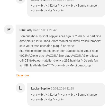
<br /> <br /> #82<br /> <br /> <br /> Bonne chance !
<br /> <br /> <br /> <br />
P
PinkLady
04/01/2014 21:42
Bonjour,<br /> Ils sont trop jolis ces bijoux ^^<br /> Je participe
avec plaisir.<br /> <br /> Alors mon bijou favori c'est le bracelet
soie vieux rose et chaîne plaqué or :<br />
http://lesfoliesdemelanie.fr/acheter-bracelet-soie-vieux-rose-
%C3%A9toile-et-cha%C3%AEne-plaqu%C3%A9-or-bijoux-
cr%C3%A9ateur-l-atelier-d-olivia-292.html<br /> Je suis fan
sur FB : Mathilde Bré*****<br /> <br /> Merci beaucoup !
Répondre
L
Lucky Sophie
16/01/2014 11:28
<br /> <br /> #81<br /> <br /> <br /> Bonne chance !
<br /> <br /> <br /> <br />