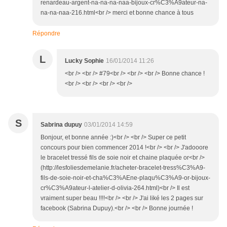
renardeau-argent-na-na-na-naa-bijoux-cr%C3%A9ateur-na-
na-na-naa-216.html<br /> merci et bonne chance à tous
Répondre
L
Lucky Sophie
16/01/2014 11:26
<br /> <br /> #79<br /> <br /> <br /> Bonne chance !
<br /> <br /> <br /> <br />
S
Sabrina dupuy
03/01/2014 14:59
Bonjour, et bonne année :)<br /> <br /> Super ce petit
concours pour bien commencer 2014 !<br /> <br /> J'adooore
le bracelet tressé fils de soie noir et chaine plaquée or<br />
(http://lesfoliesdemelanie.fr/acheter-bracelet-tress%C3%A9-
fils-de-soie-noir-et-cha%C3%AEne-plaqu%C3%A9-or-bijoux-
cr%C3%A9ateur-l-atelier-d-olivia-264.html)<br /> Il est
vraiment super beau !!!!<br /> <br /> J'ai liké les 2 pages sur
facebook (Sabrina Dupuy).<br /> <br /> Bonne journée !