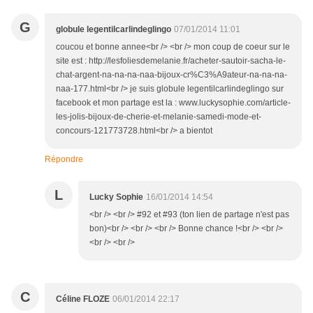
G
globule legentilcarlindeglingo
07/01/2014 11:01
coucou et bonne annee<br /> <br /> mon coup de coeur sur le
site est : http://lesfoliesdemelanie.fr/acheter-sautoir-sacha-le-
chat-argent-na-na-na-naa-bijoux-cr%C3%A9ateur-na-na-na-
naa-177.html<br /> je suis globule legentilcarlindeglingo sur
facebook et mon partage est la : www.luckysophie.com/article-
les-jolis-bijoux-de-cherie-et-melanie-samedi-mode-et-
concours-121773728.html<br /> a bientot
Répondre
L
Lucky Sophie
16/01/2014 14:54
<br /> <br /> #92 et #93 (ton lien de partage n'est pas
bon)<br /> <br /> <br /> Bonne chance !<br /> <br />
<br /> <br />
C
Céline FLOZE
06/01/2014 22:17