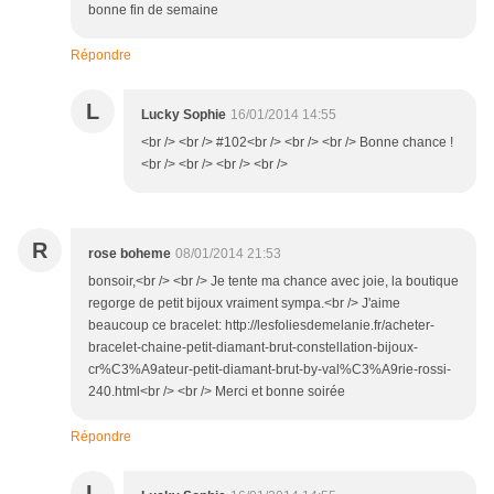
bonne fin de semaine
Répondre
L
Lucky Sophie
16/01/2014 14:55
<br /> <br /> #102<br /> <br /> <br /> Bonne chance !
<br /> <br /> <br /> <br />
R
rose boheme
08/01/2014 21:53
bonsoir,<br /> <br /> Je tente ma chance avec joie, la boutique
regorge de petit bijoux vraiment sympa.<br /> J'aime
beaucoup ce bracelet: http://lesfoliesdemelanie.fr/acheter-
bracelet-chaine-petit-diamant-brut-constellation-bijoux-
cr%C3%A9ateur-petit-diamant-brut-by-val%C3%A9rie-rossi-
240.html<br /> <br /> Merci et bonne soirée
Répondre
L