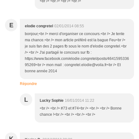
<br /> <br /> <br /> <br />
E
elodie congretel
02/01/2014 08:55
bonjour,<br /> merci d'organiser ce concours.<br /> Je tente
ma chance.<br /> mon article préféré est la bague Feu<br />
je suis fan des 2 pages fb sous le nom d'elodie congretel.<br
/> <br /> J'ai partagé le concours sur fb :
https://www.facebook.com/elodie.congretel/posts/4641595336
95269<br /> mon mail : congretel.elodie@voila.fr<br /> Et
bonne année 2014
Répondre
L
Lucky Sophie
16/01/2014 11:22
<br /> <br /> #73 et #74<br /> <br /> <br /> Bonne
chance !<br /> <br /> <br /> <br />
K