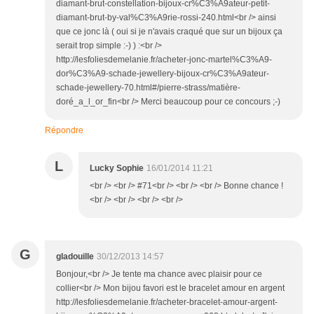
diamant-brut-constellation-bijoux-cr%C3%A9ateur-petit-
diamant-brut-by-val%C3%A9rie-rossi-240.html<br /> ainsi
que ce jonc là ( oui si je n'avais craqué que sur un bijoux ça
serait trop simple :-) ) :<br />
http://lesfoliesdemelanie.fr/acheter-jonc-martel%C3%A9-
dor%C3%A9-schade-jewellery-bijoux-cr%C3%A9ateur-
schade-jewellery-70.html#/pierre-strass/matière-
doré_a_l_or_fin<br /> Merci beaucoup pour ce concours ;-)
Répondre
L
Lucky Sophie
16/01/2014 11:21
<br /> <br /> #71<br /> <br /> <br /> Bonne chance !
<br /> <br /> <br /> <br />
G
gladouille
30/12/2013 14:57
Bonjour,<br /> Je tente ma chance avec plaisir pour ce
collier<br /> Mon bijou favori est le bracelet amour en argent
http://lesfoliesdemelanie.fr/acheter-bracelet-amour-argent-