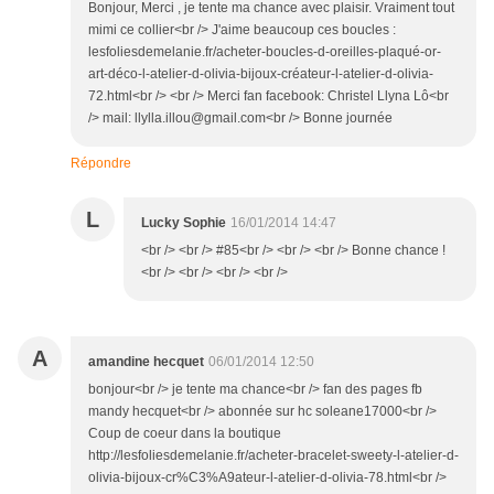
Bonjour, Merci , je tente ma chance avec plaisir. Vraiment tout
mimi ce collier<br /> J'aime beaucoup ces boucles :
lesfoliesdemelanie.fr/acheter-boucles-d-oreilles-plaqué-or-
art-déco-l-atelier-d-olivia-bijoux-créateur-l-atelier-d-olivia-
72.html<br /> <br /> Merci fan facebook: Christel Llyna Lô<br
/> mail: llylla.illou@gmail.com<br /> Bonne journée
Répondre
L
Lucky Sophie
16/01/2014 14:47
<br /> <br /> #85<br /> <br /> <br /> Bonne chance !
<br /> <br /> <br /> <br />
A
amandine hecquet
06/01/2014 12:50
bonjour<br /> je tente ma chance<br /> fan des pages fb
mandy hecquet<br /> abonnée sur hc soleane17000<br />
Coup de coeur dans la boutique
http://lesfoliesdemelanie.fr/acheter-bracelet-sweety-l-atelier-d-
olivia-bijoux-cr%C3%A9ateur-l-atelier-d-olivia-78.html<br />