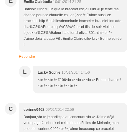
E
Emilie Clairétoile
10/01/2014 21:25
Bonsoir !!<br /> Oh que le bracelet est joli !<br /> je tente ma
chance pour ce chouette collier ;)<br /> J'aime aussi ce
bracelet : http://lesfoliesdemelanie.fr/acheter-bracelet-torsade-
cha%C3%AEne-plaqu%C3%A9-or-et-fils-de-soir-violine-
bijoux-cr%C3%A9ateur-l-atelier-d-olivia-301.html<br />
J'aime déjà la page FB : Emilie Clairétoile<br /> Bonne soirée
!
Répondre
L
Lucky Sophie
16/01/2014 14:56
<br /> <br /> #106<br /> <br /> <br /> Bonne chance !
<br /> <br /> <br /> <br />
C
corinne0402
09/01/2014 22:56
Bonjour,<br /> je participe au concours.<br /> J'aime déjà
votre page facebook et celle de Les Folies de Mélanie, mon
pseudo : corinne0402<br /> j'aime beaucoup ce bracelet