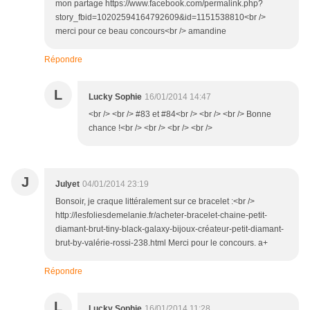
mon partage https://www.facebook.com/permalink.php?
story_fbid=10202594164792609&id=1151538810<br />
merci pour ce beau concours<br /> amandine
Répondre
L
Lucky Sophie
16/01/2014 14:47
<br /> <br /> #83 et #84<br /> <br /> <br /> Bonne
chance !<br /> <br /> <br /> <br />
J
Julyet
04/01/2014 23:19
Bonsoir, je craque littéralement sur ce bracelet :<br />
http://lesfoliesdemelanie.fr/acheter-bracelet-chaine-petit-
diamant-brut-tiny-black-galaxy-bijoux-créateur-petit-diamant-
brut-by-valérie-rossi-238.html Merci pour le concours. a+
Répondre
L
Lucky Sophie
16/01/2014 11:28