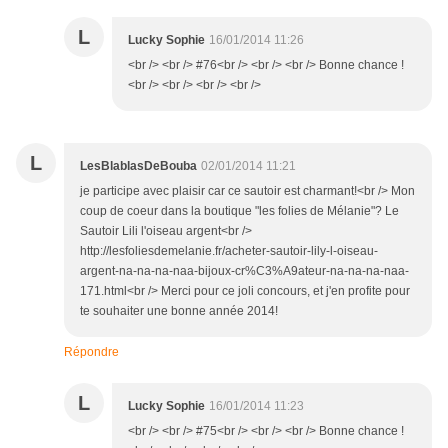
L
Lucky Sophie
16/01/2014 11:26
<br /> <br /> #76<br /> <br /> <br /> Bonne chance !
<br /> <br /> <br /> <br />
L
LesBlablasDeBouba
02/01/2014 11:21
je participe avec plaisir car ce sautoir est charmant!<br /> Mon
coup de coeur dans la boutique "les folies de Mélanie"? Le
Sautoir Lili l'oiseau argent<br />
http://lesfoliesdemelanie.fr/acheter-sautoir-lily-l-oiseau-
argent-na-na-na-naa-bijoux-cr%C3%A9ateur-na-na-na-naa-
171.html<br /> Merci pour ce joli concours, et j'en profite pour
te souhaiter une bonne année 2014!
Répondre
L
Lucky Sophie
16/01/2014 11:23
<br /> <br /> #75<br /> <br /> <br /> Bonne chance !