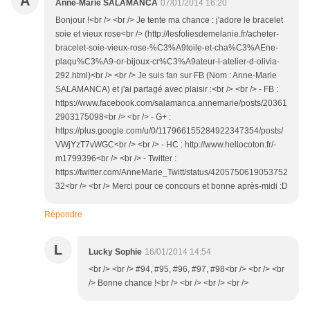
A
Anne-Marie SALAMANCA
07/01/2014 16:20
Bonjour !<br /> <br /> Je tente ma chance : j'adore le bracelet
soie et vieux rose<br /> (http://lesfoliesdemelanie.fr/acheter-
bracelet-soie-vieux-rose-%C3%A9toile-et-cha%C3%AEne-
plaqu%C3%A9-or-bijoux-cr%C3%A9ateur-l-atelier-d-olivia-
292.html)<br /> <br /> Je suis fan sur FB (Nom : Anne-Marie
SALAMANCA) et j'ai partagé avec plaisir :<br /> <br /> - FB :
https://www.facebook.com/salamanca.annemarie/posts/20361
2903175098<br /> <br /> - G+ :
https://plus.google.com/u/0/117966155284922347354/posts/
VWjYzT7vWGC<br /> <br /> - HC : http://www.hellocoton.fr/-
m1799396<br /> <br /> - Twitter :
https://twitter.com/AnneMarie_Twitt/status/4205750619053752
32<br /> <br /> Merci pour ce concours et bonne après-midi :D
Répondre
L
Lucky Sophie
16/01/2014 14:54
<br /> <br /> #94, #95, #96, #97, #98<br /> <br /> <br
/> Bonne chance !<br /> <br /> <br /> <br />