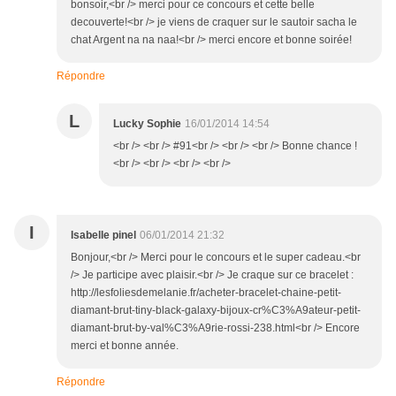
bonsoir,<br /> merci pour ce concours et cette belle
decouverte!<br /> je viens de craquer sur le sautoir sacha le
chat Argent na na naa!<br /> merci encore et bonne soirée!
Répondre
L
Lucky Sophie
16/01/2014 14:54
<br /> <br /> #91<br /> <br /> <br /> Bonne chance !
<br /> <br /> <br /> <br />
I
Isabelle pinel
06/01/2014 21:32
Bonjour,<br /> Merci pour le concours et le super cadeau.<br
/> Je participe avec plaisir.<br /> Je craque sur ce bracelet :
http://lesfoliesdemelanie.fr/acheter-bracelet-chaine-petit-
diamant-brut-tiny-black-galaxy-bijoux-cr%C3%A9ateur-petit-
diamant-brut-by-val%C3%A9rie-rossi-238.html<br /> Encore
merci et bonne année.
Répondre