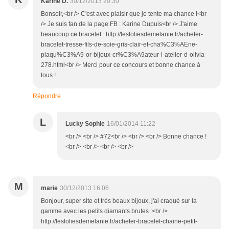
Karine D.
30/12/2013 20:30
Bonsoir,<br /> C'est avec plaisir que je tente ma chance !<br
/> Je suis fan de la page FB : Karine Dupuis<br /> J'aime
beaucoup ce bracelet : http://lesfoliesdemelanie.fr/acheter-
bracelet-tresse-fils-de-soie-gris-clair-et-cha%C3%AEne-
plaqu%C3%A9-or-bijoux-cr%C3%A9ateur-l-atelier-d-olivia-
278.html<br /> Merci pour ce concours et bonne chance à
tous !
Répondre
L
Lucky Sophie
16/01/2014 11:22
<br /> <br /> #72<br /> <br /> <br /> Bonne chance !
<br /> <br /> <br /> <br />
M
marie
30/12/2013 16:06
Bonjour, super site et très beaux bijoux, j'ai craqué sur la
gamme avec les petits diamants brutes :<br />
http://lesfoliesdemelanie.fr/acheter-bracelet-chaine-petit-