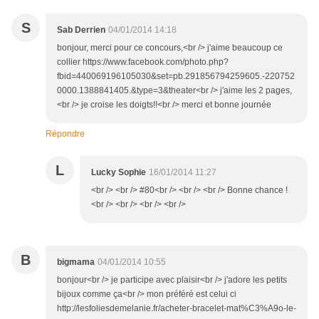
S
Sab Derrien
04/01/2014 14:18
bonjour, merci pour ce concours,<br /> j'aime beaucoup ce
collier https://www.facebook.com/photo.php?
fbid=440069196105030&set=pb.291856794259605.-220752
0000.1388841405.&type=3&theater<br /> j'aime les 2 pages,
<br /> je croise les doigts!!<br /> merci et bonne journée
Répondre
L
Lucky Sophie
16/01/2014 11:27
<br /> <br /> #80<br /> <br /> <br /> Bonne chance !
<br /> <br /> <br /> <br />
B
bigmama
04/01/2014 10:55
bonjour<br /> je participe avec plaisir<br /> j'adore les petits
bijoux comme ça<br /> mon préféré est celui ci
http://lesfoliesdemelanie.fr/acheter-bracelet-mat%C3%A9o-le-