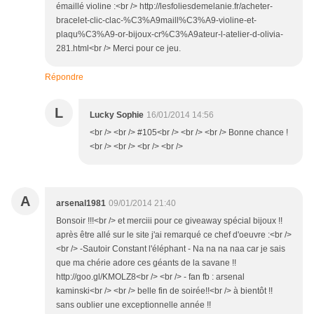
émaillé violine :<br /> http://lesfoliesdemelanie.fr/acheter-
bracelet-clic-clac-%C3%A9maill%C3%A9-violine-et-
plaqu%C3%A9-or-bijoux-cr%C3%A9ateur-l-atelier-d-olivia-
281.html<br /> Merci pour ce jeu.
Répondre
L
Lucky Sophie
16/01/2014 14:56
<br /> <br /> #105<br /> <br /> <br /> Bonne chance !
<br /> <br /> <br /> <br />
A
arsenal1981
09/01/2014 21:40
Bonsoir !!!<br /> et merciii pour ce giveaway spécial bijoux !!
après être allé sur le site j'ai remarqué ce chef d'oeuvre :<br />
<br /> -Sautoir Constant l'éléphant - Na na na naa car je sais
que ma chérie adore ces géants de la savane !!
http://goo.gl/KMOLZ8<br /> <br /> - fan fb : arsenal
kaminski<br /> <br /> belle fin de soirée!!<br /> à bientôt !!
sans oublier une exceptionnelle année !!