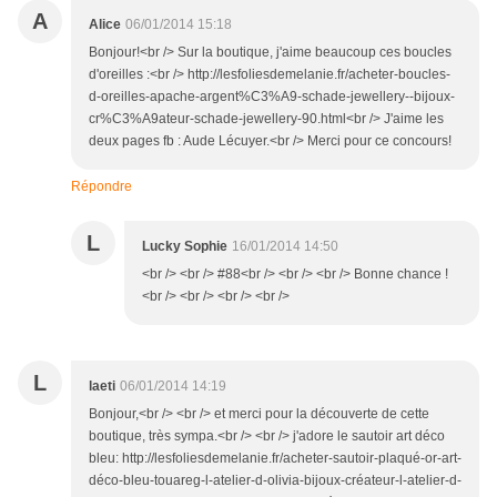
A
Alice
06/01/2014 15:18
Bonjour!<br /> Sur la boutique, j'aime beaucoup ces boucles
d'oreilles :<br /> http://lesfoliesdemelanie.fr/acheter-boucles-
d-oreilles-apache-argent%C3%A9-schade-jewellery--bijoux-
cr%C3%A9ateur-schade-jewellery-90.html<br /> J'aime les
deux pages fb : Aude Lécuyer.<br /> Merci pour ce concours!
Répondre
L
Lucky Sophie
16/01/2014 14:50
<br /> <br /> #88<br /> <br /> <br /> Bonne chance !
<br /> <br /> <br /> <br />
L
laeti
06/01/2014 14:19
Bonjour,<br /> <br /> et merci pour la découverte de cette
boutique, très sympa.<br /> <br /> j'adore le sautoir art déco
bleu: http://lesfoliesdemelanie.fr/acheter-sautoir-plaqué-or-art-
déco-bleu-touareg-l-atelier-d-olivia-bijoux-créateur-l-atelier-d-