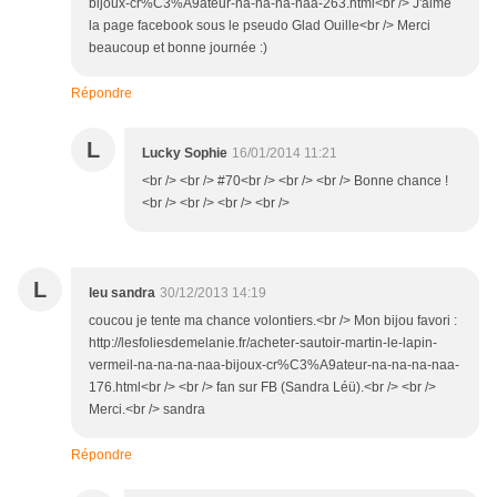
bijoux-cr%C3%A9ateur-na-na-na-naa-263.html<br /> J'aime
la page facebook sous le pseudo Glad Ouille<br /> Merci
beaucoup et bonne journée :)
Répondre
L
Lucky Sophie
16/01/2014 11:21
<br /> <br /> #70<br /> <br /> <br /> Bonne chance !
<br /> <br /> <br /> <br />
L
leu sandra
30/12/2013 14:19
coucou je tente ma chance volontiers.<br /> Mon bijou favori :
http://lesfoliesdemelanie.fr/acheter-sautoir-martin-le-lapin-
vermeil-na-na-na-naa-bijoux-cr%C3%A9ateur-na-na-na-naa-
176.html<br /> <br /> fan sur FB (Sandra Léü).<br /> <br />
Merci.<br /> sandra
Répondre