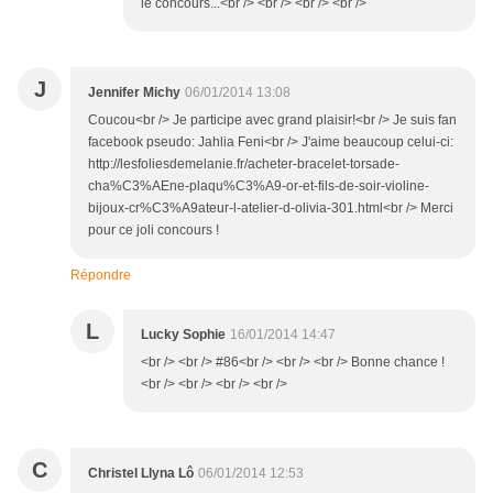
le concours...<br /> <br /> <br /> <br />
J
Jennifer Michy
06/01/2014 13:08
Coucou<br /> Je participe avec grand plaisir!<br /> Je suis fan
facebook pseudo: Jahlia Feni<br /> J'aime beaucoup celui-ci:
http://lesfoliesdemelanie.fr/acheter-bracelet-torsade-
cha%C3%AEne-plaqu%C3%A9-or-et-fils-de-soir-violine-
bijoux-cr%C3%A9ateur-l-atelier-d-olivia-301.html<br /> Merci
pour ce joli concours !
Répondre
L
Lucky Sophie
16/01/2014 14:47
<br /> <br /> #86<br /> <br /> <br /> Bonne chance !
<br /> <br /> <br /> <br />
C
Christel Llyna Lô
06/01/2014 12:53