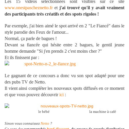
Les 15 vidéos sélectionnées sont visibles sur ce site
www.onestpascheznetto.fr
et
j'ai trouvé qu'il y avait vraiment
des participants très créatifs et des spots rigolos !
Par exemple, j'ai bien aimé le spot arrivé en 2 "Le Fiancé" dans le
style parodie des Feux de l'amour...
Normal, ça parle de bagues !
Devant sa fiancée qui hésite entre 2 bagues, le gentil jeune
homme demande "Si j'en prends 2 c'est moins cher ?"
Et ils finissent par :
Le gagnant de ce concours a donc vu son spot adapté pour une
des pubs TV de Netto.
Il vient ainsi compléter les nouveaux spots diffusés en ce moment
et que vous pouvez découvrir
ici
:
le bébé la machine à café
Sinon vous connaissez
Netto
?
Ce sont des
supermarchés
hard discount
, du groupe de grande distribution