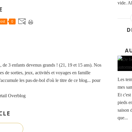
vide. Al
E
ost
0
D
A
de 3 enfants devenus grands ! (21, 19 et 15 ans). Nos
es de sorties, jeux, activités et voyages en famille
Les temp
accumule les pas-de-bol d'où le titre de ce blog... pour
mes sand
Et c'est
rtail Overblog
pieds en
saison d
CLE
que...