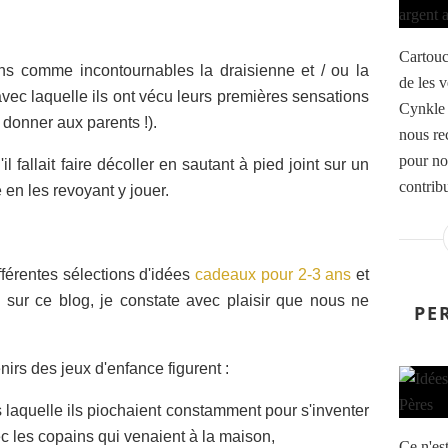
Cartouc
ons comme incontournables la draisienne et / ou la
de les 
) avec laquelle ils ont vécu leurs premières sensations
Cynkle 
 donner aux parents !).
nous rec
pour no
il fallait faire décoller en sautant à pied joint sur un
contribu
 en les revoyant y jouer.
fférentes sélections d'idées
cadeaux pour 2-3 ans
et
 sur ce blog, je constate avec plaisir que nous ne
PE
nirs des jeux d'enfance figurent :
laquelle ils piochaient constamment pour s'inventer
ec les copains qui venaient à la maison,
Ce n'es