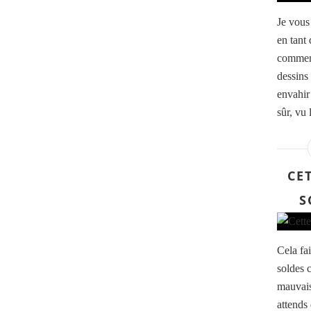
Je vous 
en tant 
comment
dessins 
envahir
sûr, vu 
CET
S
Cela fai
soldes 
mauvais
attends