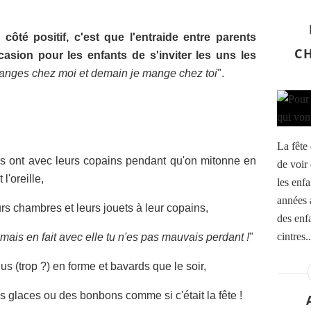
e côté positif, c'est que l'entraide entre parents
C
casion pour les enfants de s'inviter les uns les
manges chez moi et demain je mange chez toi
".
La fête 
ils ont avec leurs copains pendant qu'on mitonne en
de voir
l'oreille,
les enfa
années a
eurs chambres et leurs jouets à leur copains,
des enf
cintres..
mais en fait avec elle tu n'es pas mauvais perdant !
"
lus (trop ?) en forme et bavards que le soir,
 glaces ou des bonbons comme si c'était la fête !