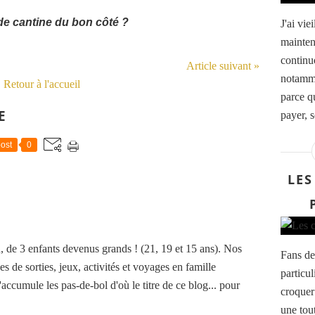
de cantine du bon côté ?
J'ai vie
mainten
continu
Article suivant »
notamme
Retour à l'accueil
parce qu
E
payer, s
ost
0
LES
de 3 enfants devenus grands ! (21, 19 et 15 ans). Nos
Fans de
es de sorties, jeux, activités et voyages en famille
particu
accumule les pas-de-bol d'où le titre de ce blog... pour
croquer
une tou