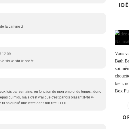
IDÉ
e la cantine :)
Vous vo
3 12:09
Bath Bo
 /> <br /> <br /> <br />
soi-mêm
chouett
bien, n
Box Fun
deux fois par semaine, en fonction de mon emploi du temps...donc
repas du midi, mais c'est vrai que c'est parfois blasant !!<br />
e tu as oublié une lettre dans ton titre !! LOL
O