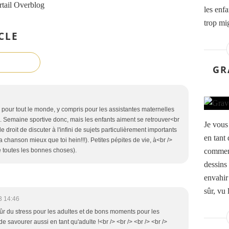
rtail Overblog
les enf
trop mi
CLE
GR
s pour tout le monde, y compris pour les assistantes maternelles
is. Semaine sportive donc, mais les enfants aiment se retrouver<br
Je vous 
le droit de discuter à l'infini de sujets particulièrement importants
en tant 
a chanson mieux que toi hein!!!). Petites pépites de vie, à<br />
comment
toutes les bonnes choses).
dessins 
envahir
sûr, vu 
3 14:46
 sûr du stress pour les adultes et de bons moments pour les
de savourer aussi en tant qu'adulte !<br /> <br /> <br /> <br />