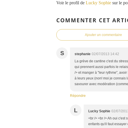
Voir le profil de
Lucky Sophie
sur le po
COMMENTER CET ARTI
Ajouter un commentaire
S
stephanie
02/07/2013 14:42
La grève de cantine c'est du stres
qui prennent aussi parfois le rela
/> et manger à "leur rythme", avoir 
à leurs yeux (non! moi je connais l
savourer avec modération (comme 
Répondre
L
Lucky Sophie
02/07/201
<br /> <br /> Ah oui c'est
enfants qu'il faut essayer 