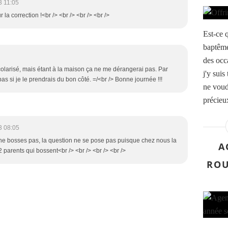
3 11:05
 la correction !<br /> <br /> <br /> <br />
Est-ce 
baptême
des occ
olarisé, mais étant à la maison ça ne me dérangerai pas. Par
j'y suis
s pas si je le prendrais du bon côté. =/<br /> Bonne journée !!!
ne voudr
précieu
3 08:05
u ne bosses pas, la question ne se pose pas puisque chez nous la
A
 parents qui bossent<br /> <br /> <br /> <br />
ROU