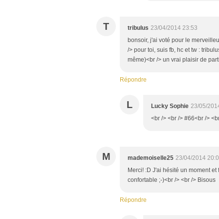
T
tribulus
23/04/2014 23:53
bonsoir, j'ai voté pour le merveill
/> pour toi, suis fb, hc et tw : tribu
même)<br /> un vrai plaisir de part
Répondre
L
Lucky Sophie
23/05/201
<br /> <br /> #66<br /> <b
M
mademoiselle25
23/04/2014 20:
Merci! :D J'ai hésité un moment et f
confortable ;-)<br /> <br /> Bisous
Répondre