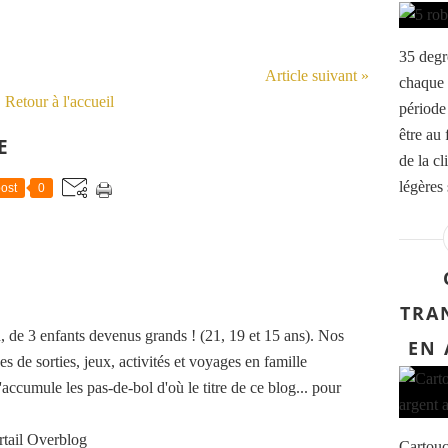
35 degr
Article suivant »
chaque 
Retour à l'accueil
période 
être au 
E
de la cl
légères 
ost
0
TRA
de 3 enfants devenus grands ! (21, 19 et 15 ans). Nos
EN 
es de sorties, jeux, activités et voyages en famille
accumule les pas-de-bol d'où le titre de ce blog... pour
rtail Overblog
Cartouc