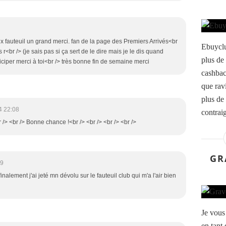
eux fauteuil un grand merci. fan de la page des Premiers Arrivés<br
Ebuyclu
lus r<br /> (je sais pas si ça sert de le dire mais je le dis quand
plus de
iciper merci à toi<br /> très bonne fin de semaine merci
cashbac
que rav
plus de 
4 22:08
contraig
r /> <br /> Bonne chance !<br /> <br /> <br /> <br />
GR
09
inalement j'ai jeté mn dévolu sur le fauteuil club qui m'a l'air bien
Je vous 
en tant 