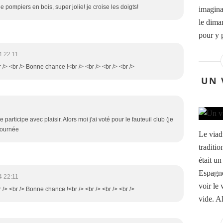
e pompiers en bois, super jolie! je croise les doigts!
imaginat
le diman
pour y p
4 22:11
r /> <br /> Bonne chance !<br /> <br /> <br /> <br />
UN 
participe avec plaisir. Alors moi j'ai voté pour le fauteuil club (je
 journée
Le viad
traditio
était u
Espagne
4 22:11
voir le 
r /> <br /> Bonne chance !<br /> <br /> <br /> <br />
vide. Al