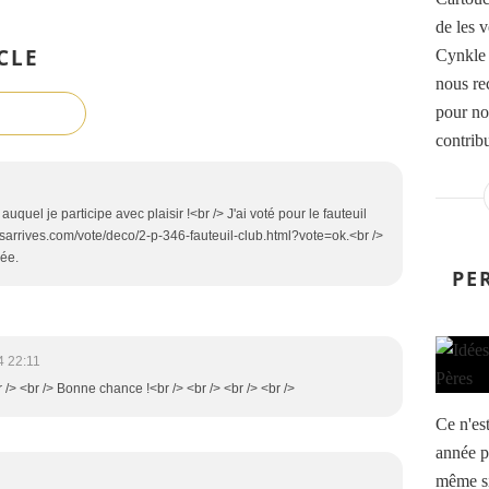
de les 
CLE
Cynkle 
nous rec
pour no
contribu
quel je participe avec plaisir !<br /> J'ai voté pour le fauteuil
sarrives.com/vote/deco/2-p-346-fauteuil-club.html?vote=ok.<br />
née.
PE
4 22:11
r /> <br /> Bonne chance !<br /> <br /> <br /> <br />
Ce n'es
année p
même si