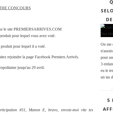
Q
THE CONCOURS
SELO
DE
r le site
PREMIERSARRIVES.COM
 produit pour lequel vous avez voté.
On me d
 produit pour lequel il a voté.
n'aurai
itez rejoindre
la page Facebook Premiers Arrivés
.
pour un 
3 enfan
opolitaine jusqu'au 29 avril.
eu le te
un tas d
5
AFF
rticipation #51, Manon E, bravo, envoie-moi vite tes