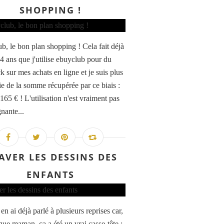
SHOPPING !
b, le bon plan shopping ! Cela fait déjà
 4 ans que j'utilise ebuyclub pour du
k sur mes achats en ligne et je suis plus
ie de la somme récupérée par ce biais :
165 € ! L'utilisation n'est vraiment pas
nante...
AVER LES DESSINS DES
ENFANTS
en ai déjà parlé à plusieurs reprises car,
que maman, ça a été un vrai casse-tête :