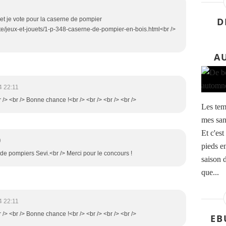
D
r et je vote pour la caserne de pompier
te/jeux-et-jouets/1-p-348-caserne-de-pompier-en-bois.html<br />
A
4 22:11
r /> <br /> Bonne chance !<br /> <br /> <br /> <br />
Les temp
mes sand
Et c'est
9
pieds en
 de pompiers Sevi.<br /> Merci pour le concours !
saison d
que...
4 22:11
r /> <br /> Bonne chance !<br /> <br /> <br /> <br />
EB