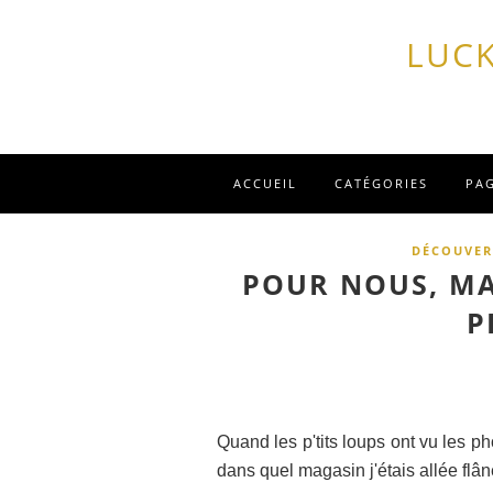
LUCK
ACCUEIL
CATÉGORIES
PA
DÉCOUVER
POUR NOUS, MA
P
Quand les p'tits loups ont vu les p
dans quel magasin j'étais allée flâne