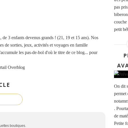
pas pri
biberon
couche 
petit bé
de 3 enfants devenus grands ! (21, 19 et 15 ans). Nos
es de sorties, jeux, activités et voyages en famille
accumule les pas-de-bol d'où le titre de ce blog... pour
P
AVA
rtail Overblog
CLE
On dit 
permet 
notamme
. Pourt
de matér
Petite f
ouettes boutiques.