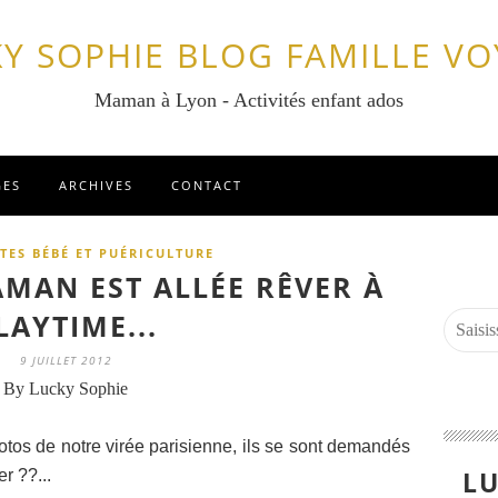
Y SOPHIE BLOG FAMILLE V
Maman à Lyon - Activités enfant ados
GES
ARCHIVES
CONTACT
TES BÉBÉ ET PUÉRICULTURE
MAN EST ALLÉE RÊVER À
LAYTIME...
9 JUILLET 2012
By Lucky Sophie
hotos de notre virée parisienne, ils se sont demandés
LU
r ??...