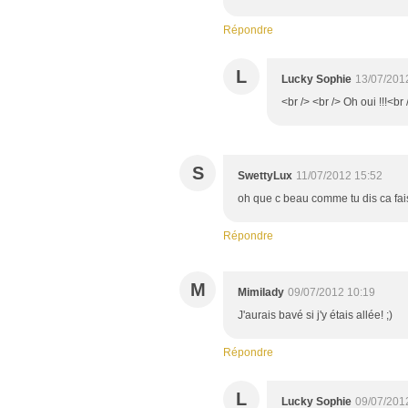
Répondre
L
Lucky Sophie
13/07/201
<br /> <br /> Oh oui !!!<br 
S
SwettyLux
11/07/2012 15:52
oh que c beau comme tu dis ca fais 
Répondre
M
Mimilady
09/07/2012 10:19
J'aurais bavé si j'y étais allée! ;)
Répondre
L
Lucky Sophie
09/07/201