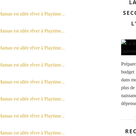
L
SEC
L
Préparer
budget 
dans mo
plus de 
naissan
dépense
REC