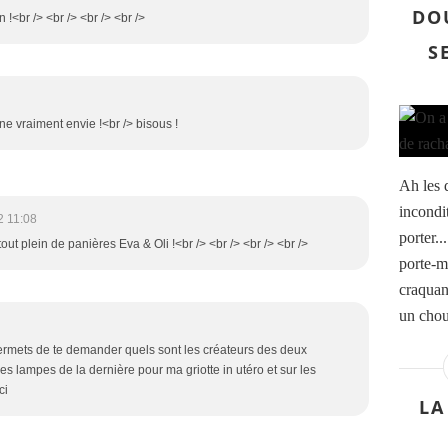
DO
 !<br /> <br /> <br /> <br />
S
ne vraiment envie !<br /> bisous !
Ah les 
incondi
2 11:08
porter..
t tout plein de panières Eva & Oli !<br /> <br /> <br /> <br />
porte-m
craquan
un choue
permets de te demander quels sont les créateurs des deux
les lampes de la dernière pour ma griotte in utéro et sur les
ci
LA