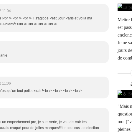
2 11:04
 !<br /> <br /> <br /> Il s'agit de Petit Jour Paris et Voila ma
Mettre l
> A bientôt !<br /> <br /> <br /> <br />
est pass
enclenc
Je ne s
jours d
lanie
de comb
2 11:06
'est qu'un tout petit extrait !<br /> <br /> <br /> <br />
"Mais m
questio
moi ("v
is un empechement pro, je suis verte, je voulais voir les
aurais craqué pour de jolies marques!!!!en tout cas ta selection
pleines 