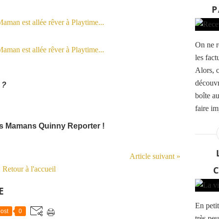
P
On ne r
les fact
Alors, 
découvr
 ?
boîte au
faire im
les Mamans Quinny Reporter !
Article suivant »
C
Retour à l'accueil
E
En petit
ost
0
très peu