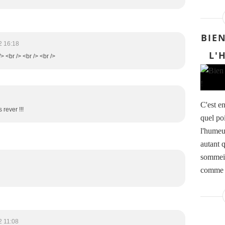
BIEN
2 16:18
L'
/> <br /> <br /> <br />
C'est e
rever !!!
quel po
l'humeur
autant 
sommeil
comme e
2 11:08