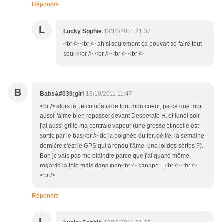
Répondre
L
Lucky Sophie
19/10/2011 21:37
<br /> <br /> ah si seulement ça pouvait se faire tout
seul !<br /> <br /> <br /> <br />
B
Babs&#039;girl
19/10/2011 11:47
<br /> alors là, je compatis de tout mon coeur, parce que moi
aussi j'aime bien repasser devant Desperate H. et lundi soir
j'ai aussi grillé ma centrale vapeur (une grosse étincelle est
sortie par le bas<br /> de la poignée du fer, délire, la semaine
dernière c'est le GPS qui a rendu l'âme, une loi des séries ?).
Bon je vais pas me plaindre parce que j'ai quand même
regardé la télé mais dans mon<br /> canapé....<br /> <br />
<br />
Répondre
L