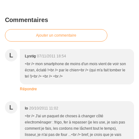
Commentaires
Ajouter un commentaire
L
Lystig
07/11/2011 18:54
<br /> mon smartphone de moins d'un mois vient de voir son
écran, éclaté !<br /> par le chien<br /> (qui m'a fait tomber le
tel !)<br /> <br /> <br />
Répondre
L
lo
20/10/2011 11:02
<br /> J'ai un paquet de choses à changer côté
electroménager : frigo, fer à repasser (je les use, je sais pas
comment je fais, les cordons me lâchent tout le temps),
lisseur, je n'ai pas de four ...<br /> bref, je crois que je vais