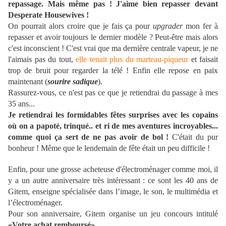
repassage. Mais même pas ! J'aime bien repasser devant
Desperate
Housewives
!
On pourrait alors croire que je fais ça pour
upgrader
mon fer à
repasser et avoir toujours le dernier modèle ? Peut-être mais alors
c'est inconscient ! C'est vrai que ma dernière centrale vapeur, je ne
l'aimais pas du tout,
elle tenait plus du
marteau-piqueur
et faisait
trop de bruit pour regarder la télé ! Enfin elle repose en paix
maintenant (
sourire sadique
).
Rassurez-vous, ce n'est pas ce que je retiendrai du passage à mes
35 ans...
Je retiendrai les formidables fêtes surprises avec les copains
où on a
papoté
,
trinqué
.. et ri de mes aventures incroyables...
comme quoi ça sert de ne pas avoir de bol !
C'était du pur
bonheur ! Même que le lendemain de fête était un peu difficile !
Enfin, pour une grosse acheteuse d'électroménager comme moi, il
y a un autre anniversaire très intéressant : ce sont les 40 ans de
Gitem
, enseigne spécialisée dans l’image, le son, le
multimédia
et
l’électroménager.
Pour son anniversaire,
Gitem
organise un jeu concours intitulé
«Votre achat remboursé»
.