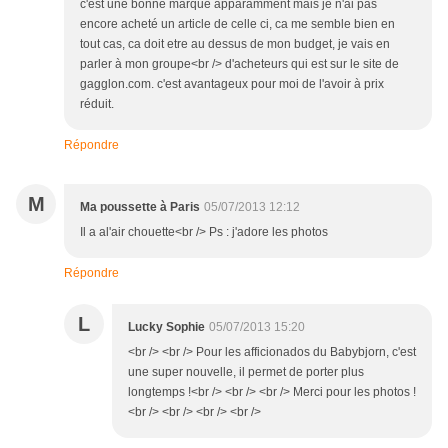
c'est une bonne marque apparamment mais je n'ai pas
encore acheté un article de celle ci, ca me semble bien en
tout cas, ca doit etre au dessus de mon budget, je vais en
parler à mon groupe<br /> d'acheteurs qui est sur le site de
gagglon.com. c'est avantageux pour moi de l'avoir à prix
réduit.
Répondre
M
Ma poussette à Paris
05/07/2013 12:12
Il a al'air chouette<br /> Ps : j'adore les photos
Répondre
L
Lucky Sophie
05/07/2013 15:20
<br /> <br /> Pour les afficionados du Babybjorn, c'est
une super nouvelle, il permet de porter plus
longtemps !<br /> <br /> <br /> Merci pour les photos !
<br /> <br /> <br /> <br />