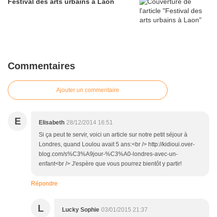
Festival des arts urbains à Laon
Commentaires
Ajouter un commentaire
E
Elisabeth
28/12/2014 16:51
Si ça peut te servir, voici un article sur notre petit séjour à
Londres, quand Loulou avait 5 ans:<br /> http://kidioui.over-
blog.com/s%C3%A9jour-%C3%A0-londres-avec-un-
enfant<br /> J'espère que vous pourrez bientôt y partir!
Répondre
L
Lucky Sophie
03/01/2015 21:37