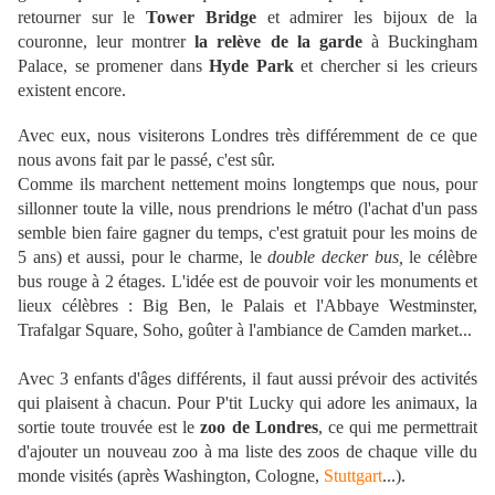
retourner sur le
Tower Bridge
et admirer les bijoux de la
couronne, leur montrer
la relève de la garde
à Buckingham
Palace, se promener dans
Hyde Park
et chercher si les crieurs
existent encore.
Avec eux, nous visiterons Londres très différemment de ce que
nous avons fait par le passé, c'est sûr.
Comme ils marchent nettement moins longtemps que nous,
pour
sillonner toute la ville,
nous prendrions le métro (l'achat d'un pass
semble bien faire gagner du temps, c'est gratuit pour les moins de
5 ans) et aussi, pour le charme, le
double decker bus
,
le célèbre
bus rouge à 2 étages. L'idée est de pouvoir voir les monuments et
lieux célèbres : Big Ben, le Palais et l'Abbaye Westminster,
Trafalgar Square, Soho, goûter à l'ambiance de Camden market...
Avec 3 enfants d'âges différents, il faut aussi prévoir des activités
qui plaisent à chacun. Pour P'tit Lucky qui adore les animaux, la
sortie toute trouvée est le
zoo de Londres
, ce qui me permettrait
d'ajouter un nouveau zoo à ma liste des zoos de chaque ville du
monde visités (après Washington, Cologne,
Stuttgart
...).