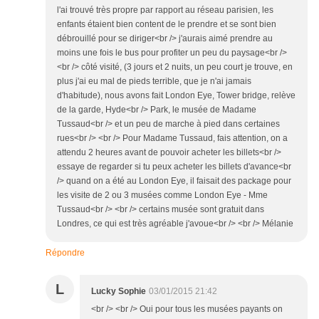
l'ai trouvé très propre par rapport au réseau parisien, les
enfants étaient bien content de le prendre et se sont bien
débrouillé pour se diriger<br /> j'aurais aimé prendre au
moins une fois le bus pour profiter un peu du paysage<br />
<br /> côté visité, (3 jours et 2 nuits, un peu court je trouve, en
plus j'ai eu mal de pieds terrible, que je n'ai jamais
d'habitude), nous avons fait London Eye, Tower bridge, relève
de la garde, Hyde<br /> Park, le musée de Madame
Tussaud<br /> et un peu de marche à pied dans certaines
rues<br /> <br /> Pour Madame Tussaud, fais attention, on a
attendu 2 heures avant de pouvoir acheter les billets<br />
essaye de regarder si tu peux acheter les billets d'avance<br
/> quand on a été au London Eye, il faisait des package pour
les visite de 2 ou 3 musées comme London Eye - Mme
Tussaud<br /> <br /> certains musée sont gratuit dans
Londres, ce qui est très agréable j'avoue<br /> <br /> Mélanie
Répondre
L
Lucky Sophie
03/01/2015 21:42
<br /> <br /> Oui pour tous les musées payants on