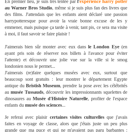
En premier lieu, je suis très tentée par
l'
expérience harry potter
au Warner Bros Studio
, même si je suis plus fan des livres que
des films. J'attendais que les enfants aient déclaré une passion
harrypotteresque pour avoir la vraie bonne excuse de les y
emmener, mais puisque ça tarde à venir, tant pis, ce sera ma visite
à moi, il faut savoir se faire plaisir !
J'aimerais bien sûr monter avec eux dans
le London Eye
(en
ayant pris soin de réserver nos billets à l'avance pour éviter
l'attente) et découvrir une jolie vue sur la ville si le smog
londonien nous le permet...
J'aimerais (re)faire quelques musées avec eux, surtout que
beaucoup sont gratuits : leur montrer le département Egypte
antique du
Bristish Museum
, prendre la pose avec les célébrités
au
musée Tussauds
, découvrir les impressionnants squelettes de
dinosaures au
Musée d'Histoire Naturelle
, profiter de l'espace
enfants du
musée des sciences
...
Je referai avec plaisir
certaines visites culturelles
que j'avais
faites en voyage de classe, alors que j'étais juste un peu plus
grande que ma puce et qui ne m'avaient pas paru barbantes :