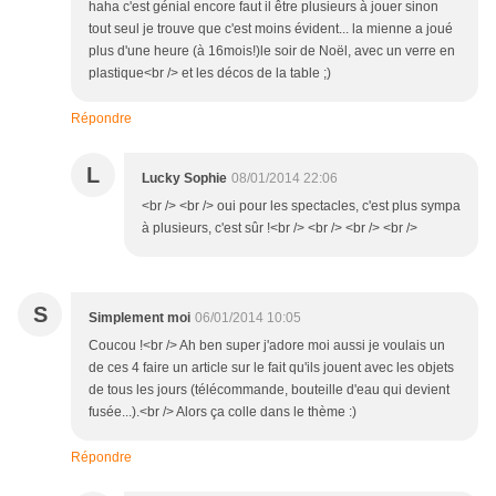
haha c'est génial encore faut il être plusieurs à jouer sinon
tout seul je trouve que c'est moins évident... la mienne a joué
plus d'une heure (à 16mois!)le soir de Noël, avec un verre en
plastique<br /> et les décos de la table ;)
Répondre
L
Lucky Sophie
08/01/2014 22:06
<br /> <br /> oui pour les spectacles, c'est plus sympa
à plusieurs, c'est sûr !<br /> <br /> <br /> <br />
S
Simplement moi
06/01/2014 10:05
Coucou !<br /> Ah ben super j'adore moi aussi je voulais un
de ces 4 faire un article sur le fait qu'ils jouent avec les objets
de tous les jours (télécommande, bouteille d'eau qui devient
fusée...).<br /> Alors ça colle dans le thème :)
Répondre