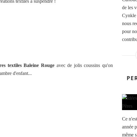
éations textiles à suspendre !
de les 
Cynkle 
nous rec
pour no
contribu
res textiles Baleine Rouge
avec de jolis coussins qu'on
ambre d'enfant...
PE
Ce n'es
année p
même si