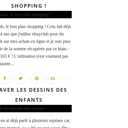
SHOPPING !
b, le bon plan shopping ! Cela fait déjà
 4 ans que j'utilise ebuyclub pour du
k sur mes achats en ligne et je suis plus
ie de la somme récupérée par ce biais :
165 € ! L'utilisation n'est vraiment pas
nante...
AVER LES DESSINS DES
ENFANTS
en ai déjà parlé à plusieurs reprises car,
que maman, ça a été un vrai casse-tête :