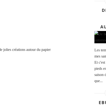
D
A
de jolies créations autour du papier
Les temp
mes sand
Et c'est
pieds en
saison d
que...
EB