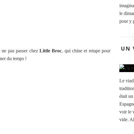
imaginat
le diman
pour y p
UN 
e ne pas passer chez
Little Broc
, qui chine et retape pour
ner du temps !
Le viad
traditio
était u
Espagne
voir le 
vide. Al