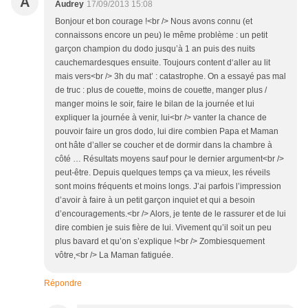
A
Audrey
17/09/2013 15:08
Bonjour et bon courage !<br /> Nous avons connu (et
connaissons encore un peu) le même problème : un petit
garçon champion du dodo jusqu’à 1 an puis des nuits
cauchemardesques ensuite. Toujours content d‘aller au lit
mais vers<br /> 3h du mat’ : catastrophe. On a essayé pas mal
de truc : plus de couette, moins de couette, manger plus /
manger moins le soir, faire le bilan de la journée et lui
expliquer la journée à venir, lui<br /> vanter la chance de
pouvoir faire un gros dodo, lui dire combien Papa et Maman
ont hâte d’aller se coucher et de dormir dans la chambre à
côté … Résultats moyens sauf pour le dernier argument<br />
peut-être. Depuis quelques temps ça va mieux, les réveils
sont moins fréquents et moins longs. J’ai parfois l’impression
d’avoir à faire à un petit garçon inquiet et qui a besoin
d’encouragements.<br /> Alors, je tente de le rassurer et de lui
dire combien je suis fière de lui. Vivement qu’il soit un peu
plus bavard et qu’on s’explique !<br /> Zombiesquement
vôtre,<br /> La Maman fatiguée.
Répondre