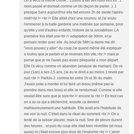
On a vécu la même chose... Loulou a fait ses nuits très tôt : 1
mois passé et dormait comme un bb (façon de parler...). 1
presque 5ans aujourd'hui elle fait encore 2h de sieste l'après-
midi!<br /> <br /> Elle allait chez une nounou, et j'ai voulu
l'emmener à la halte garderie une matinée par semaine, pour
qu'elle y voit d'autres enfants, histoire de la sociabiliser. LA
première fois était une<br /> adaptation de 30mn, et je
pensais rester avec elle. Au bout de 5Mn la dame me dit :
"vous pouvez y aller" du coup j'ai quand même été expliquer
a loulou que je partais et je revenais très vite,<br /> mais je
pense que je ne l'avais pas assez péeparée a mon départ.
Elle l'a vécu comme un abandon (analyse de maman). De ce
jour (1an) a ses 2,5 ans, j'ai eu le droit a au moins 1 reveil par
nuit.<br /> Parfois 2. comme toi entre 1h et 3h du matin.
J'avais juste a monter et lui faire un bisou (même pas la
prendre dans mes bras) et elle se rendormait. Comme si elle
voulait être sure que je sois<br /> encore la.<br /> En tout cas
on a su ce qui a déclenché, ensuite ca devient
malheureusement une habitude. Elle avait pris l'habitude de
me voir la nuit. C'était dans le rituel du sommeil.<br /> On a
tenté de la laisser pleurer, mais la nuit, 5mn de pleurs durent
des heures... et puis du coup elle était bien réveillée (et nous
aussi) et c'était encore plus dure de l'endormir.<br /> L'arret