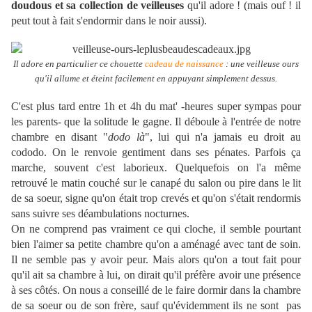
doudous et sa collection de veilleuses
qu'il adore ! (mais ouf ! il
peut tout à fait s'endormir dans le noir aussi).
Il adore en particulier ce chouette
cadeau de naissance
: une veilleuse ours
qu'il allume et éteint facilement en appuyant simplement dessus.
C'est plus tard entre 1h et 4h du mat' -heures super sympas pour
les parents- que la solitude le gagne. Il déboule à l'entrée de notre
chambre en disant "
dodo là
", lui qui n'a jamais eu droit au
cododo. On le renvoie gentiment dans ses pénates. Parfois ça
marche, souvent c'est laborieux. Quelquefois on l'a même
retrouvé
le matin
couché sur le canapé du salon ou pire dans le lit
de sa soeur
, signe qu'on était trop crevés et qu'on s'était rendormis
sans suivre ses déambulations nocturnes
.
On ne comprend pas vraiment ce qui cloche, il semble pourtant
bien l'aimer sa petite chambre qu'on a aménagé avec tant de soin.
Il ne semble pas y avoir peur. Mais alors qu'on a tout fait pour
qu'il ait sa chambre à lui, on dirait qu'il préfère avoir une présence
à ses côtés. On nous a conseillé de le faire dormir dans la chambre
de sa soeur ou de son frère, sauf qu'
évidemment
ils ne sont
pas