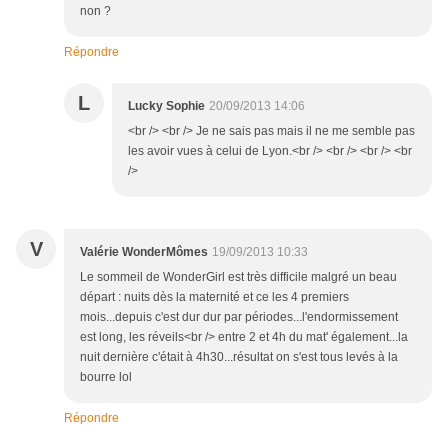
non ?
Répondre
L
Lucky Sophie
20/09/2013 14:06
<br /> <br /> Je ne sais pas mais il ne me semble pas
les avoir vues à celui de Lyon.<br /> <br /> <br /> <br
/>
V
Valérie WonderMômes
19/09/2013 10:33
Le sommeil de WonderGirl est très difficile malgré un beau
départ : nuits dès la maternité et ce les 4 premiers
mois...depuis c'est dur dur par périodes...l'endormissement
est long, les réveils<br /> entre 2 et 4h du mat' également...la
nuit dernière c'était à 4h30...résultat on s'est tous levés à la
bourre lol
Répondre