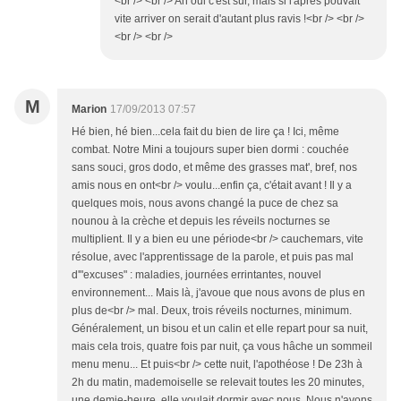
<br /> <br /> Ah oui c'est sûr, mais si l'après pouvait
vite arriver on serait d'autant plus ravis !<br /> <br />
<br /> <br />
M
Marion
17/09/2013 07:57
Hé bien, hé bien...cela fait du bien de lire ça ! Ici, même
combat. Notre Mini a toujours super bien dormi : couchée
sans souci, gros dodo, et même des grasses mat', bref, nos
amis nous en ont<br /> voulu...enfin ça, c'était avant ! Il y a
quelques mois, nous avons changé la puce de chez sa
nounou à la crèche et depuis les réveils nocturnes se
multiplient. Il y a bien eu une période<br /> cauchemars, vite
résolue, avec l'apprentissage de la parole, et puis pas mal
d'"excuses" : maladies, journées errintantes, nouvel
environnement... Mais là, j'avoue que nous avons de plus en
plus de<br /> mal. Deux, trois réveils nocturnes, minimum.
Généralement, un bisou et un calin et elle repart pour sa nuit,
mais cela trois, quatre fois par nuit, ça vous hâche un sommeil
menu menu... Et puis<br /> cette nuit, l'apothéose ! De 23h à
2h du matin, mademoiselle se relevait toutes les 20 minutes,
une demie-heure, elle voulait dormir avec nous. Nous n'avons