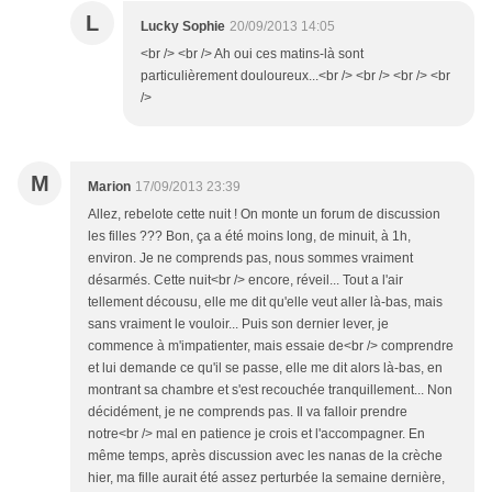
L
Lucky Sophie
20/09/2013 14:05
<br /> <br /> Ah oui ces matins-là sont
particulièrement douloureux...<br /> <br /> <br /> <br
/>
M
Marion
17/09/2013 23:39
Allez, rebelote cette nuit ! On monte un forum de discussion
les filles ??? Bon, ça a été moins long, de minuit, à 1h,
environ. Je ne comprends pas, nous sommes vraiment
désarmés. Cette nuit<br /> encore, réveil... Tout a l'air
tellement décousu, elle me dit qu'elle veut aller là-bas, mais
sans vraiment le vouloir... Puis son dernier lever, je
commence à m'impatienter, mais essaie de<br /> comprendre
et lui demande ce qu'il se passe, elle me dit alors là-bas, en
montrant sa chambre et s'est recouchée tranquillement... Non
décidément, je ne comprends pas. Il va falloir prendre
notre<br /> mal en patience je crois et l'accompagner. En
même temps, après discussion avec les nanas de la crèche
hier, ma fille aurait été assez perturbée la semaine dernière,