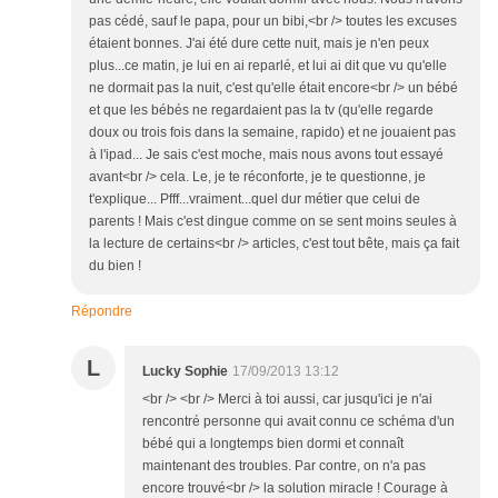
pas cédé, sauf le papa, pour un bibi,<br /> toutes les excuses
étaient bonnes. J'ai été dure cette nuit, mais je n'en peux
plus...ce matin, je lui en ai reparlé, et lui ai dit que vu qu'elle
ne dormait pas la nuit, c'est qu'elle était encore<br /> un bébé
et que les bébés ne regardaient pas la tv (qu'elle regarde
doux ou trois fois dans la semaine, rapido) et ne jouaient pas
à l'ipad... Je sais c'est moche, mais nous avons tout essayé
avant<br /> cela. Le, je te réconforte, je te questionne, je
t'explique... Pfff...vraiment...quel dur métier que celui de
parents ! Mais c'est dingue comme on se sent moins seules à
la lecture de certains<br /> articles, c'est tout bête, mais ça fait
du bien !
Répondre
L
Lucky Sophie
17/09/2013 13:12
<br /> <br /> Merci à toi aussi, car jusqu'ici je n'ai
rencontré personne qui avait connu ce schéma d'un
bébé qui a longtemps bien dormi et connaît
maintenant des troubles. Par contre, on n'a pas
encore trouvé<br /> la solution miracle ! Courage à