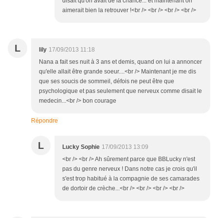
disait qu'on avait de la chance... et maintenant on
aimerait bien la retrouver !<br /> <br /> <br /> <br />
L
lily
17/09/2013 11:18
Nana a fait ses nuit à 3 ans et demis, quand on lui a annoncer
qu'elle allait être grande soeur....<br /> Maintenant je me dis
que ses soucis de sommeil, défois ne peut être que
psychologique et pas seulement que nerveux comme disait le
medecin...<br /> bon courage
Répondre
L
Lucky Sophie
17/09/2013 13:09
<br /> <br /> Ah sûrement parce que BBLucky n'est
pas du genre nerveux ! Dans notre cas je crois qu'il
s'est trop habitué à la compagnie de ses camarades
de dortoir de crèche...<br /> <br /> <br /> <br />