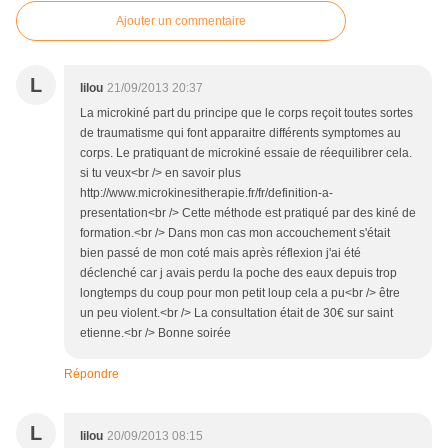
Ajouter un commentaire
L
lilou
21/09/2013 20:37
La microkiné part du principe que le corps reçoit toutes sortes
de traumatisme qui font apparaitre différents symptomes au
corps. Le pratiquant de microkiné essaie de réequilibrer cela.
si tu veux<br /> en savoir plus
http://www.microkinesitherapie.fr/fr/definition-a-
presentation<br /> Cette méthode est pratiqué par des kiné de
formation.<br /> Dans mon cas mon accouchement s'était
bien passé de mon coté mais après réflexion j'ai été
déclenché car j avais perdu la poche des eaux depuis trop
longtemps du coup pour mon petit loup cela a pu<br /> être
un peu violent.<br /> La consultation était de 30€ sur saint
etienne.<br /> Bonne soirée
Répondre
L
lilou
20/09/2013 08:15