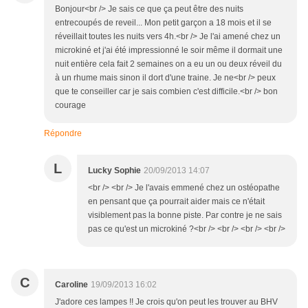
Bonjour<br /> Je sais ce que ça peut être des nuits
entrecoupés de reveil... Mon petit garçon a 18 mois et il se
réveillait toutes les nuits vers 4h.<br /> Je l'ai amené chez un
microkiné et j'ai été impressionné le soir même il dormait une
nuit entière cela fait 2 semaines on a eu un ou deux réveil du
à un rhume mais sinon il dort d'une traine. Je ne<br /> peux
que te conseiller car je sais combien c'est difficile.<br /> bon
courage
Répondre
L
Lucky Sophie
20/09/2013 14:07
<br /> <br /> Je l'avais emmené chez un ostéopathe
en pensant que ça pourrait aider mais ce n'était
visiblement pas la bonne piste. Par contre je ne sais
pas ce qu'est un microkiné ?<br /> <br /> <br /> <br />
C
Caroline
19/09/2013 16:02
J'adore ces lampes !! Je crois qu'on peut les trouver au BHV