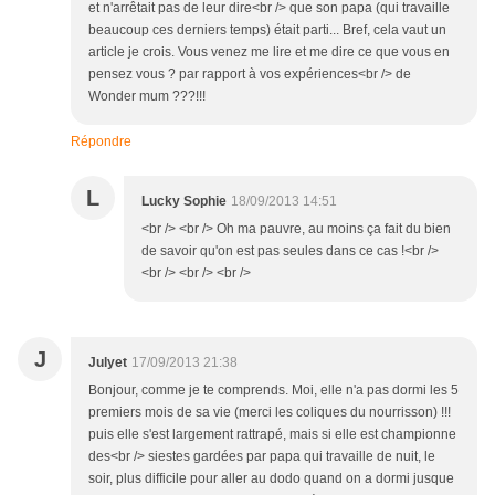
et n'arrêtait pas de leur dire<br /> que son papa (qui travaille
beaucoup ces derniers temps) était parti... Bref, cela vaut un
article je crois. Vous venez me lire et me dire ce que vous en
pensez vous ? par rapport à vos expériences<br /> de
Wonder mum ???!!!
Répondre
L
Lucky Sophie
18/09/2013 14:51
<br /> <br /> Oh ma pauvre, au moins ça fait du bien
de savoir qu'on est pas seules dans ce cas !<br />
<br /> <br /> <br />
J
Julyet
17/09/2013 21:38
Bonjour, comme je te comprends. Moi, elle n'a pas dormi les 5
premiers mois de sa vie (merci les coliques du nourrisson) !!!
puis elle s'est largement rattrapé, mais si elle est championne
des<br /> siestes gardées par papa qui travaille de nuit, le
soir, plus difficile pour aller au dodo quand on a dormi jusque