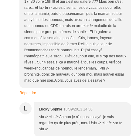
17h30 voire 18h !!! et qui c'est qui galère ??? Mais bon c'est
rare... Et là,<br /> après 5 semaines de vacances pour elle,
entre la mamie, puis le papa/maman, puis la maman, retour
au rythme des nounous, mais avec un changement de taille :
une nounou en CDD en raison arrêt<br /> maladie de la
sienne pour gros problèmes de santé... Et là galère a
commencé la semaine passée... Cris, larmes, frayeurs
nocturnes, impossible de fermer l'œil la nuit, et dur de
l'emmener chez<br /> nounou bis. Et j'ai essayé
l'homéopathie, le sirop Quiétude, pour elle, le sirop des beaux
rêves... Sur 4 essais, ça a marché à tous les coups. Arrêt ce
week-end, car pas de nounou le lendemain, +<br />
bronchite, donc de nouveau dur pour moi, mais nouvel essai
magique hier soir. Alors, vous avez déjà essayé ?
Répondre
L
Lucky Sophie
18/09/2013 14:50
<br /> <br /> Ah non je n'ai pas essayé, je vais
regarder ça de plus près, merci !<br /> <br /> <br />
<br />