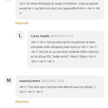
<br /> je viens d'essayer je coute 24 millions...mais je prends
aussi!<br /> au fait tu es chez moi aujourdhui!!<br /> <br /> <br
/>
Répondre
L
Lucky Sophie
25/01/2011 14:25
<br /> <br /> bon je sens qu'on va pouvoir se faire
une belle virée shopping avec tout ça !<br /> <br />
<br /> Oui j'ai vu, je suis trop contente d'être chez toi,
je l'ai dit sur FB, Twitter et HC ! Merci ! Bises !<br />
<br /> <br /> <br />
M
maman@home
25/01/2011 13:41
<br /> T'es sûre que c'est pas vrai attends saut on jamais ;-)
<br /> <br /> <br />
Répondre