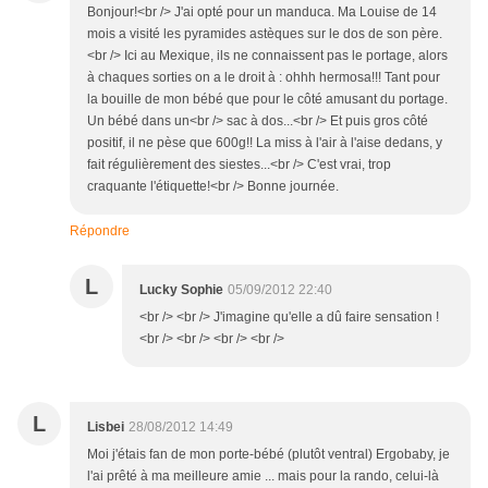
Bonjour!<br /> J'ai opté pour un manduca. Ma Louise de 14
mois a visité les pyramides astèques sur le dos de son père.
<br /> Ici au Mexique, ils ne connaissent pas le portage, alors
à chaques sorties on a le droit à : ohhh hermosa!!! Tant pour
la bouille de mon bébé que pour le côté amusant du portage.
Un bébé dans un<br /> sac à dos...<br /> Et puis gros côté
positif, il ne pèse que 600g!! La miss à l'air à l'aise dedans, y
fait régulièrement des siestes...<br /> C'est vrai, trop
craquante l'étiquette!<br /> Bonne journée.
Répondre
L
Lucky Sophie
05/09/2012 22:40
<br /> <br /> J'imagine qu'elle a dû faire sensation !
<br /> <br /> <br /> <br />
L
Lisbei
28/08/2012 14:49
Moi j'étais fan de mon porte-bébé (plutôt ventral) Ergobaby, je
l'ai prêté à ma meilleure amie ... mais pour la rando, celui-là