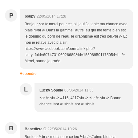
P
poupy
22/05/2014 17:28
Bonjour,<br /> merci pour ce joli jeu! Je tente ma chance avec
plaisir!<br /> Dans la gamme l'autre jeu qui me tente bien est
le domino du bord de l'eau, le graphisme est très joli.<br /> Et
hop je relaye avec plaisir:
https://www.facebook.com/permalink.php?
story_fbid=607473106026689&id=155989501175054<br />
Merci, bonne journée!
Répondre
L
Lucky Sophie
06/06/2014 11:33
<br /> <br /> #116, #117<br /> <br /> <br /> Bonne
chance !<br /> <br /> <br /> <br />
B
Benedicte G
22/05/2014 10:26
Bonjour !<br /> merci pour ce jeu !<br /> J'aime bien ça