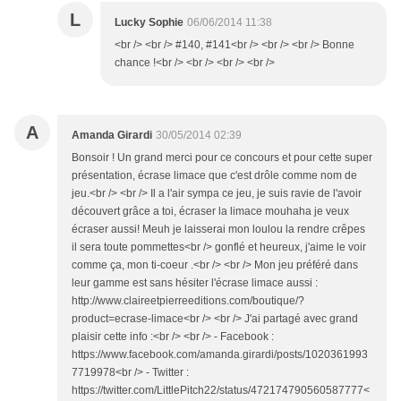
L
Lucky Sophie
06/06/2014 11:38
<br /> <br /> #140, #141<br /> <br /> <br /> Bonne
chance !<br /> <br /> <br /> <br />
A
Amanda Girardi
30/05/2014 02:39
Bonsoir ! Un grand merci pour ce concours et pour cette super
présentation, écrase limace que c'est drôle comme nom de
jeu.<br /> <br /> Il a l'air sympa ce jeu, je suis ravie de l'avoir
découvert grâce a toi, écraser la limace mouhaha je veux
écraser aussi! Meuh je laisserai mon loulou la rendre crêpes
il sera toute pommettes<br /> gonflé et heureux, j'aime le voir
comme ça, mon ti-coeur .<br /> <br /> Mon jeu préféré dans
leur gamme est sans hésiter l'écrase limace aussi :
http://www.claireetpierreeditions.com/boutique/?
product=ecrase-limace<br /> <br /> J'ai partagé avec grand
plaisir cette info :<br /> <br /> - Facebook :
https://www.facebook.com/amanda.girardi/posts/1020361993
7719978<br /> - Twitter :
https://twitter.com/LittlePitch22/status/472174790560587777<