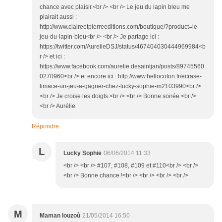
chance avec plaisir.<br /> <br /> Le jeu du lapin bleu me
plairait aussi :
http://www.claireetpierreeditions.com/boutique/?product=le-
jeu-du-lapin-bleu<br /> <br /> Je partage ici :
https://twitter.com/AurelieDSJ/status/467404030444969984<b
r /> et ici :
https://www.facebook.com/aurelie.desaintjan/posts/89745560
0270960<br /> et encore ici : http://www.hellocoton.fr/ecrase-
limace-un-jeu-a-gagner-chez-lucky-sophie-m2103990<br />
<br /> Je croise les doigts.<br /> <br /> Bonne soirée.<br />
<br /> Aurélie
Répondre
L
Lucky Sophie
06/06/2014 11:33
<br /> <br /> #107, #108, #109 et #110<br /> <br />
<br /> Bonne chance !<br /> <br /> <br /> <br />
M
Maman louzoù
21/05/2014 16:50