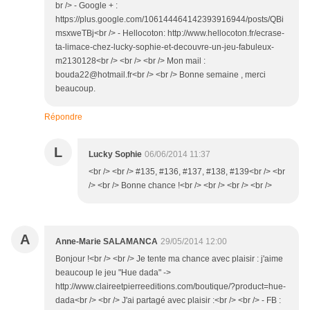
br /> - Google + :
https://plus.google.com/106144464142393916944/posts/QBi
msxweTBj<br /> - Hellocoton: http://www.hellocoton.fr/ecrase-
ta-limace-chez-lucky-sophie-et-decouvre-un-jeu-fabuleux-
m2130128<br /> <br /> <br /> Mon mail :
bouda22@hotmail.fr<br /> <br /> Bonne semaine , merci
beaucoup.
Répondre
L
Lucky Sophie
06/06/2014 11:37
<br /> <br /> #135, #136, #137, #138, #139<br /> <br
/> <br /> Bonne chance !<br /> <br /> <br /> <br />
A
Anne-Marie SALAMANCA
29/05/2014 12:00
Bonjour !<br /> <br /> Je tente ma chance avec plaisir : j'aime
beaucoup le jeu "Hue dada" ->
http://www.claireetpierreeditions.com/boutique/?product=hue-
dada<br /> <br /> J'ai partagé avec plaisir :<br /> <br /> - FB :