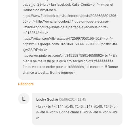
page_id=29<br /> fan facebook Katie Comte<br /> twitter et
Hellocoton kittylt<br />
https://www.facebook.com/Katiecomte/posts/8988688801396
50<br /> http://www.hellocoton.fr/nous-on-joue-a-ecrase-
limace-concours-j-avais-deja-partage-avec-vous-notre-
m2132548<br />
https://twitter.com/kittylt/status/472599705319645184<br />
https://plus.google.com/102796815839765341868/posts/GfM
xjwGSfDE<br />
http://www.pinterest.com/pin/345158758914658892/<br /> Eh
bien il ne me reste plus qu’à croiser les doigts trèèèèèèèès
fort et vous remercier pour ce trèèèèèès joli concours !! Bonne
chance à tous! … Bonne journée -
Répondre
L
Lucky Sophie
06/06/2014 11:45
<br /> <br /> #144, #145, #146, #147, #148, #149<br
/> <br /> <br /> Bonne chance !<br /> <br /> <br /> <br
/>