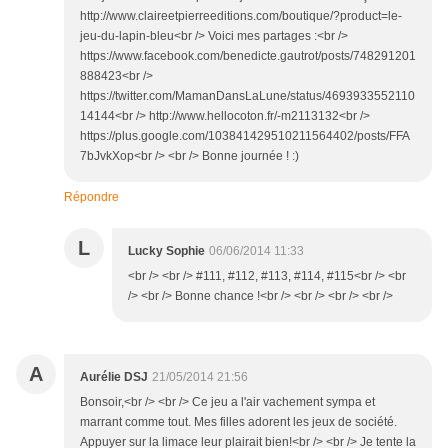
http://www.claireetpierreeditions.com/boutique/?product=le-
jeu-du-lapin-bleu<br /> Voici mes partages :<br />
https://www.facebook.com/benedicte.gautrot/posts/748291201
888423<br />
https://twitter.com/MamanDansLaLune/status/4693933552110
14144<br /> http://www.hellocoton.fr/-m2113132<br />
https://plus.google.com/103841429510211564402/posts/FFA
7bJvkXop<br /> <br /> Bonne journée ! :)
Répondre
L
Lucky Sophie
06/06/2014 11:33
<br /> <br /> #111, #112, #113, #114, #115<br /> <br
/> <br /> Bonne chance !<br /> <br /> <br /> <br />
A
Aurélie DSJ
21/05/2014 21:56
Bonsoir,<br /> <br /> Ce jeu a l'air vachement sympa et
marrant comme tout. Mes filles adorent les jeux de société.
Appuyer sur la limace leur plairait bien!<br /> <br /> Je tente la