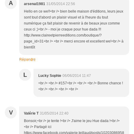
A
arsenal1981
31/05/2014 22:56
Hello en ce we!!<br /> bien belle maison d'éditions, leurs jeux
sont tout d'abord un plaisir visuel et à l'heure du tout
numérique ça fait plaisir de revenir à de beaux jeux comme
ceux ci ;)<br /> - moi je craque pour hue dada !!!
http://www.claireetpierreeditions.com/boutique/?
page_id=31<br /> <br /> merci encore et excellent we!<br /> à
bientôt
Répondre
L
Lucky Sophie
06/06/2014 11:47
<br /> <br /> #157<br /> <br /> <br /> Bonne chance !
<br /> <br /> <br /> <br />
V
Valérie T
31/05/2014 22:40
Bonsoir,<br /> je tente !<br /> J'aime le jeu Hue dada !<br />
<br /> Partagé ici
https://www.facebook.com/valerie.teillaud/posts/10203086958