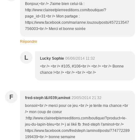
Bonjour,<br /> J'aime bien celui-là :
http://www.claireetpierreeditions.com/boutique/?
page_id=31<br /> Mon partage :
https://www.facebook.com/marianne.louzou/posts/457213547
756003<br /> Merci et bonne soirée
Répondre
L
Lucky Sophie
06/06/2014 11:32
<br /> <br /> #105, #106<br /> <br /> <br /> Bonne
chance !<br /> <br /> <br /> <br />
F
fred-steph l&#039;aminot
20/05/2014 21:32
bonsoir<br /> merci pour ce jeu.<br /> je tente ma chance.<br
/> mon coup de coeur
:http://www.claireetpierreeditions.com/boutique/?product=le-
jeu-du-lapin-bleu<br /> j ai liké fb :fred-steph l'aminot<br />
https://www.facebook.com/fredsteph.laminot/posts/774772289
199439<br /> bonne semaine