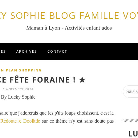
Y SOPHIE BLOG FAMILLE V
Maman à Lyon - Activités enfant ados
GES
ARCHIVES
CONTACT
ON PLAN SHOPPING
E FÊTE FORAINE ! ★
6 NOVEMBRE 2014
By Lucky Sophie
ire que j'adorerais que les p'tits loups choisissent, c'est la
 Redoute x Doolittle
sur ce thème n'y est sans doute pas
LU