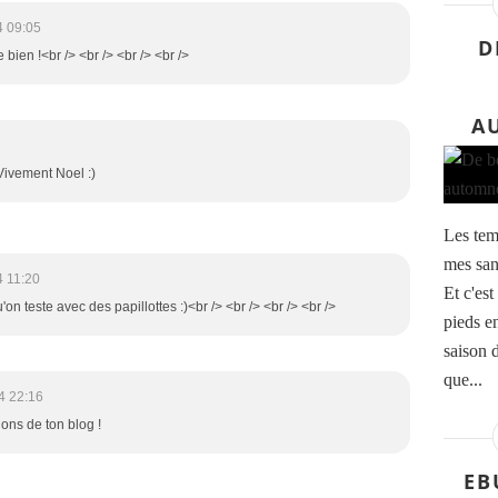
4 09:05
D
 bien !<br /> <br /> <br /> <br />
A
 Vivement Noel :)
Les temp
mes sand
4 11:20
Et c'est
'on teste avec des papillottes :)<br /> <br /> <br /> <br />
pieds en
saison d
que...
4 22:16
lons de ton blog !
EB