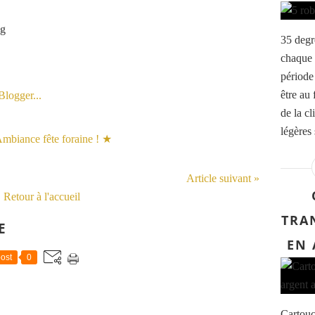
35 degr
chaque 
période 
être au 
de la cl
légères 
Article suivant »
Retour à l'accueil
TRA
E
EN 
ost
0
Cartouc