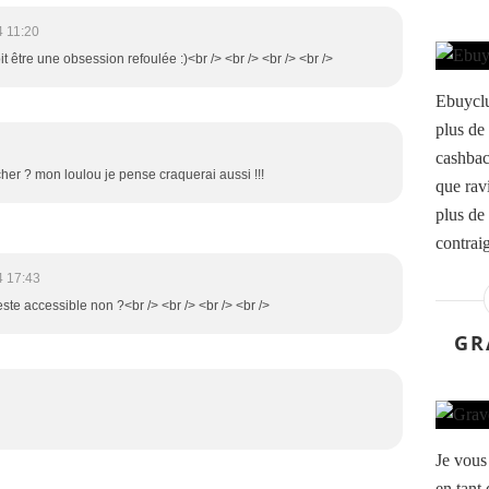
4 11:20
it être une obsession refoulée :)<br /> <br /> <br /> <br />
Ebuyclu
plus de
cashbac
er ? mon loulou je pense craquerai aussi !!!
que rav
plus de 
contraig
4 17:43
este accessible non ?<br /> <br /> <br /> <br />
GR
Je vous 
en tant 