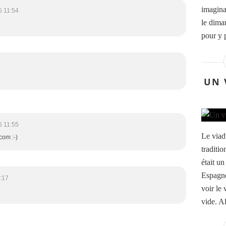
imaginat
5 11:54
le diman
pour y p
UN 
5 11:55
Le viad
com :-)
traditio
était u
Espagne
:17
voir le 
vide. Al