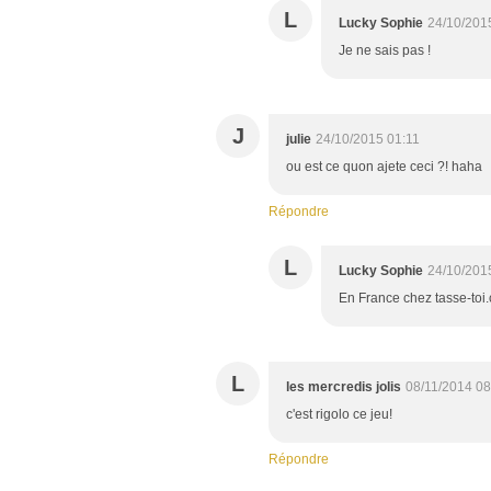
L
Lucky Sophie
24/10/201
Je ne sais pas !
J
julie
24/10/2015 01:11
ou est ce quon ajete ceci ?! haha
Répondre
L
Lucky Sophie
24/10/201
En France chez tasse-toi.
L
les mercredis jolis
08/11/2014 08
c'est rigolo ce jeu!
Répondre