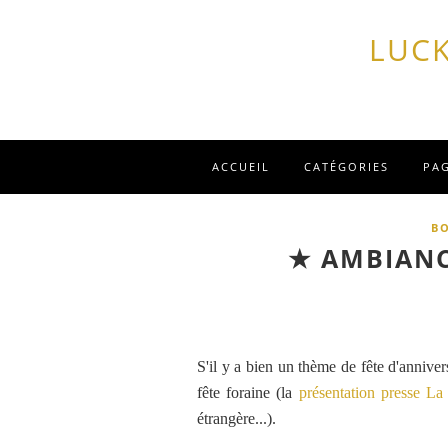
LUCK
ACCUEIL
CATÉGORIES
PA
B
★ AMBIANC
S'il y a bien un thème de fête d'anniversa
fête foraine (la
présentation presse La
étrangère...).