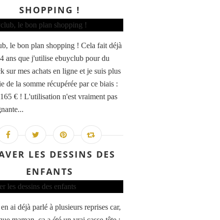
SHOPPING !
b, le bon plan shopping ! Cela fait déjà
 4 ans que j'utilise ebuyclub pour du
k sur mes achats en ligne et je suis plus
ie de la somme récupérée par ce biais :
165 € ! L'utilisation n'est vraiment pas
nante...
AVER LES DESSINS DES
ENFANTS
en ai déjà parlé à plusieurs reprises car,
que maman, ça a été un vrai casse-tête :