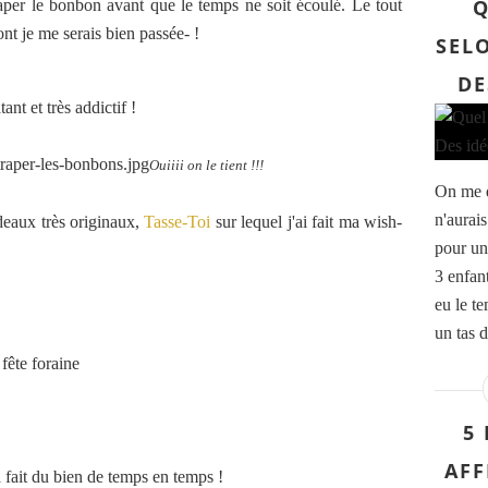
Q
raper le bonbon avant que le temps ne soit écoulé. Le tout
nt je me serais bien passée- !
SELO
DE
ant et très addictif !
Ouiiii on le tient !!!
On me d
n'aurai
deaux très originaux,
Tasse-Toi
sur lequel j'ai fait ma wish-
pour un 
3 enfan
eu le te
un tas d
fête foraine
5
AFF
a fait du bien de temps en temps !