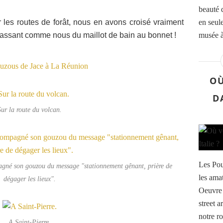
beauté 
r les routes de forât, nous en avons croisé vraiment
en seul
 passant comme nous du maillot de bain au bonnet !
musée à 
OÙ
D
Sur la route du volcan.
Les Pou
agné son gouzou du message "stationnement gênant, prière de
les ama
dégager les lieux".
Oeuvre 
street a
notre r
A Saint-Pierre.