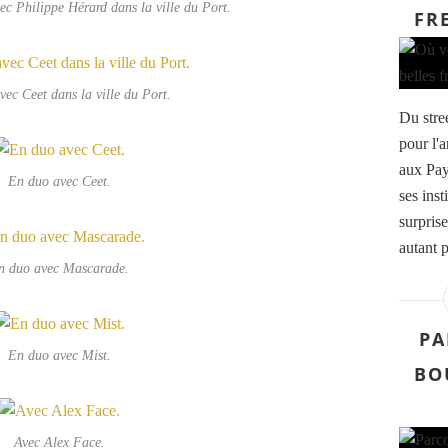
ec Philippe Hérard dans la ville du Port.
FR
ec Ceet dans la ville du Port.
Du stre
pour l'
aux Pay
En duo avec Ceet.
ses inst
surprise
autant p
n duo avec Mascarade.
PA
En duo avec Mist.
BO
Avec Alex Face.