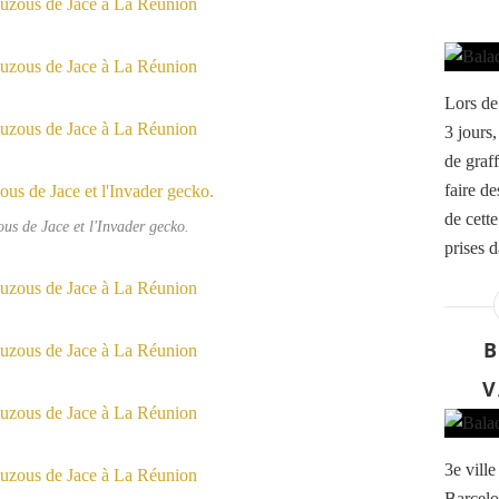
Lors de
3 jours,
de graff
faire d
de cette
us de Jace et l'Invader gecko.
prises d
B
V
3e vill
Barcelon