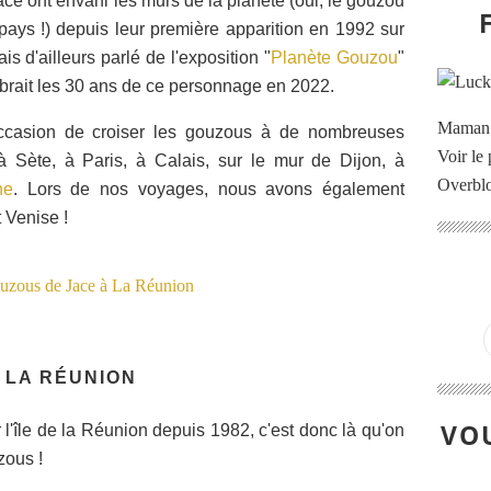
Jace ont envahi les murs de la planète (oui, le gouzou
pays !) depuis leur première apparition en 1992 sur
s d'ailleurs parlé de l'exposition "
Planète Gouzou
"
ébrait les 30 ans de ce personnage en 2022.
Maman à
ccasion de croiser les gouzous à de nombreuses
Voir le 
 à Sète, à Paris, à Calais, sur le mur de Dijon, à
Overbl
he
. Lors de nos voyages, nous avons également
 Venise !
 LA RÉUNION
VOU
ur l'île de la Réunion depuis 1982, c'est donc là qu'on
zous !