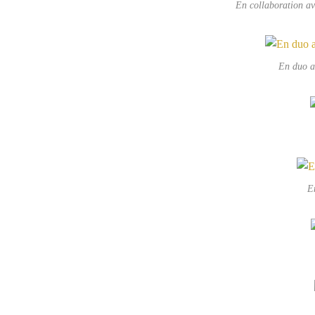
En collaboration av
En duo av
E