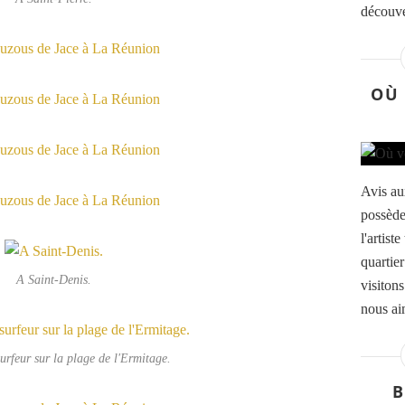
découve
OÙ 
Avis au
possède
l'artis
quartie
A Saint-Denis.
visiton
nous aim
rfeur sur la plage de l'Ermitage.
B