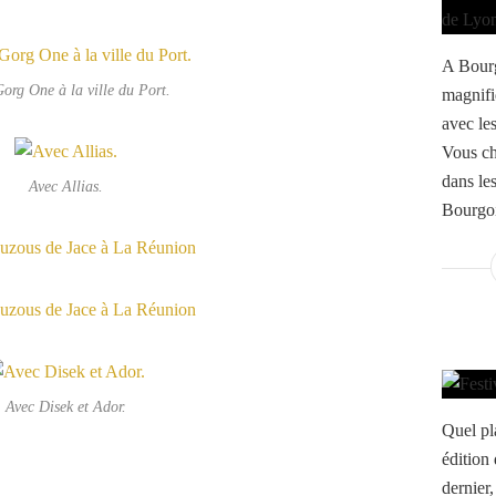
A Bourg
org One à la ville du Port.
magnifi
avec les
Vous ch
dans le
Avec Allias.
Bourgoin
Avec Disek et Ador.
Quel pl
édition 
dernier,
!