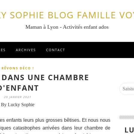
Y SOPHIE BLOG FAMILLE V
Maman à Lyon - Activités enfant ados
GES
ARCHIVES
CONTACT
RÊVONS DÉCO !
É DANS UNE CHAMBRE
D'ENFANT
20 JANVIER 2021
By Lucky Sophie
les enfants leurs plus grosses bêtises. Et nous nous
LU
ues catastrophes arrivées dans leur chambre de