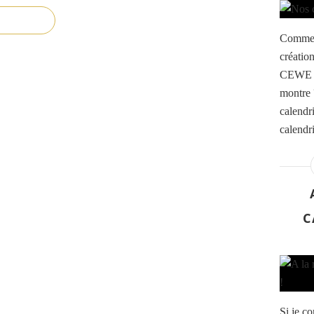
Comme c
création
CEWE et
montre 
calendr
calendr
C
Si je c