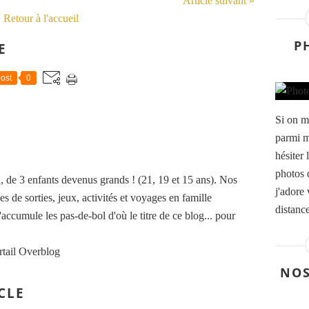
Article suivant »
Retour à l'accueil
P
E
ost
0
Si on m
parmi m
hésiter
photos 
de 3 enfants devenus grands ! (21, 19 et 15 ans). Nos
j'adore
es de sorties, jeux, activités et voyages en famille
distance
accumule les pas-de-bol d'où le titre de ce blog... pour
rtail Overblog
NOS
CLE