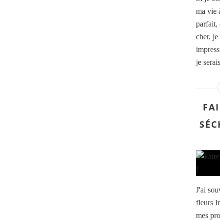
ma vie 
parfait,
cher, je
impressi
je serai
FA
SÉC
J'ai sou
fleurs 
mes pro