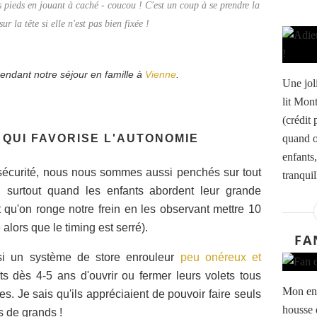
es pieds en jouant à caché - coucou ! C'est un coup à se prendre la
ur la tête si elle n'est pas bien fixée !
endant notre séjour en famille à
Vienne
.
Une jol
lit Mon
(crédit
quand o
QUI FAVORISE L'AUTONOMIE
enfants
 sécurité, nous nous sommes aussi penchés sur tout
tranquil
e, surtout quand les enfants abordent leur grande
t qu'on ronge notre frein en les observant mettre 10
alors que le timing est serré).
FA
nsi un système de store enrouleur
peu onéreux et
ts dès 4-5 ans d'ouvrir ou fermer leurs volets tous
Mon env
res. Je sais qu'ils appréciaient de pouvoir faire seuls
housse 
s de grands !