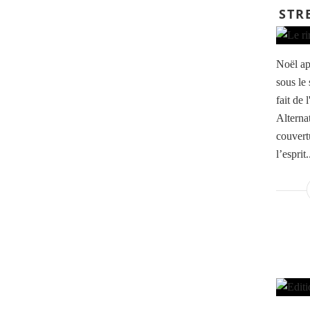
STR
Noël ap
sous le 
fait de
Alternat
couvertu
l’esprit.