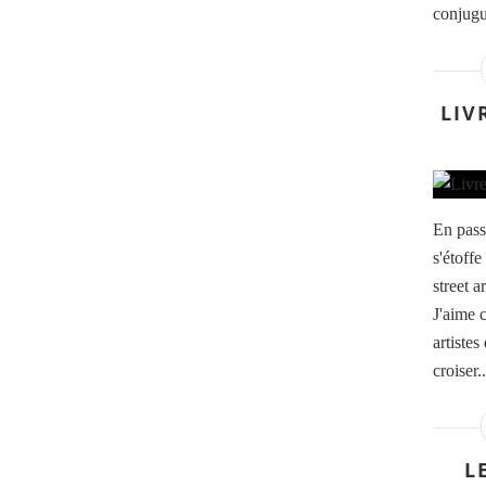
conjugu
LIV
En pass
s'étoffe
street ar
J'aime 
artistes
croiser..
L