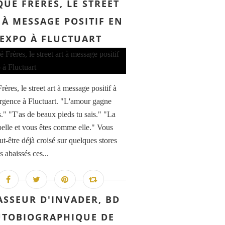
UÉ FRÈRES, LE STREET
 À MESSAGE POSITIF EN
EXPO À FLUCTUART
ères, le street art à message positif à
urgence à Fluctuart. "L'amour gagne
s." "T'as de beaux pieds tu sais." "La
 belle et vous êtes comme elle." Vous
ut-être déjà croisé sur quelques stores
s abaissés ces...
ASSEUR D'INVADER, BD
UTOBIOGRAPHIQUE DE