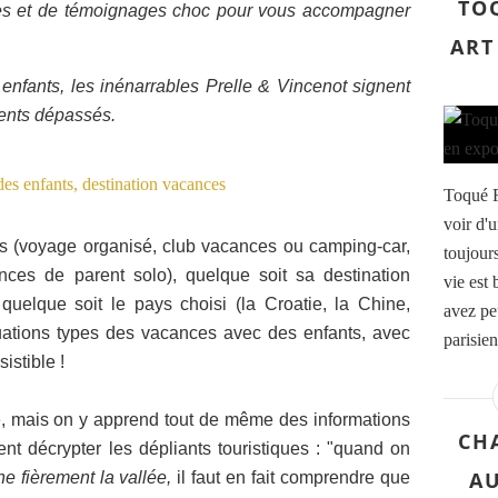
TOQ
ques et de témoignages choc pour vous accompagner
ART
nfants, les inénarrables Prelle & Vincenot signent
rents dépassés.
Toqué Fr
voir d'
s (voyage organisé, club vacances ou camping-car,
toujour
ces de parent solo), quelque soit sa destination
vie est
uelque soit le pays choisi (la Croatie, la Chine,
avez pe
situations types des vacances avec des enfants, avec
parisien
istible !
e, mais on y apprend tout de même des informations
CH
 décrypter les dépliants touristiques : "
quand on
A
e fièrement la vallée,
il faut en fait comprendre que