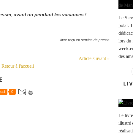
esser, avant ou pendant les vacances !
Le Stev
polar. 
dédicac
livre reçu en service de presse
lors du
week-en
des amat
Article suivant »
Retour à l'accueil
E
LI
ost
0
Le livr
illustré
réalisat