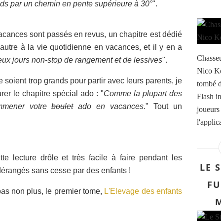
eds par
un chemin en pente supérieure à 30°
".
cances sont passés en revus, un chapitre est dédié
autre à la vie quotidienne en vacances, et il y en a
Chasseu
eux jours non-stop de rangement et de lessives
".
Nico Ke
 soient trop grands pour partir avec leurs parents, je
tombé d
er le chapitre spécial ado : "
Comme la plupart des
Flash i
emmener votre
boulet
ado en vacances.
" Tout un
joueurs 
l'appli
e lecture drôle et très facile à faire pendant les
LE 
érangés sans cesse par des enfants !
FU
s non plus, le premier tome,
L'Elevage des enfants