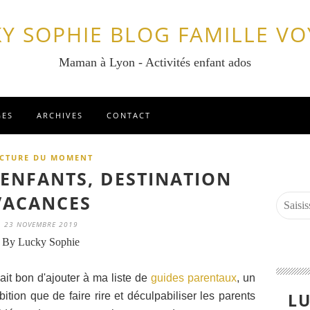
Y SOPHIE BLOG FAMILLE V
Maman à Lyon - Activités enfant ados
GES
ARCHIVES
CONTACT
ECTURE DU MOMENT
 ENFANTS, DESTINATION
VACANCES
23 NOVEMBRE 2019
By Lucky Sophie
ait bon d'ajouter à ma liste de
guides parentaux
, un
LU
bition que de faire rire et déculpabiliser les parents