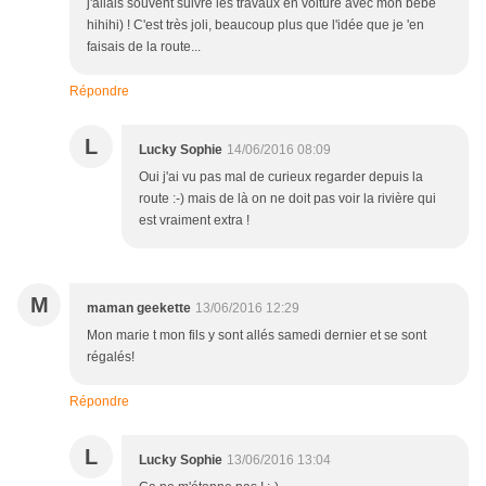
j'allais souvent suivre les travaux en voiture avec mon bébé
hihihi) ! C'est très joli, beaucoup plus que l'idée que je 'en
faisais de la route...
Répondre
L
Lucky Sophie
14/06/2016 08:09
Oui j'ai vu pas mal de curieux regarder depuis la
route :-) mais de là on ne doit pas voir la rivière qui
est vraiment extra !
M
maman geekette
13/06/2016 12:29
Mon marie t mon fils y sont allés samedi dernier et se sont
régalés!
Répondre
L
Lucky Sophie
13/06/2016 13:04