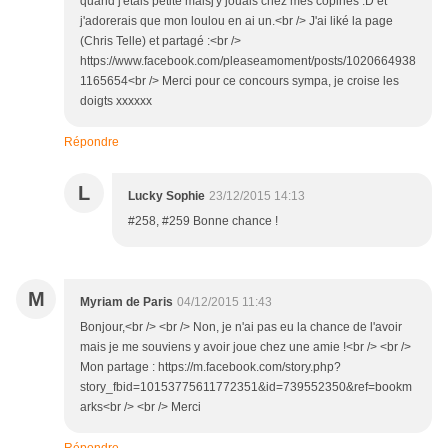
quand j'étais petite maisj'y jouais chez mes copines :D et
j'adorerais que mon loulou en ai un.<br /> J'ai liké la page
(Chris Telle) et partagé :<br />
https://www.facebook.com/pleaseamoment/posts/1020664938
1165654<br /> Merci pour ce concours sympa, je croise les
doigts xxxxxx
Répondre
L
Lucky Sophie
23/12/2015 14:13
#258, #259 Bonne chance !
M
Myriam de Paris
04/12/2015 11:43
Bonjour,<br /> <br /> Non, je n'ai pas eu la chance de l'avoir
mais je me souviens y avoir joue chez une amie !<br /> <br />
Mon partage : https://m.facebook.com/story.php?
story_fbid=10153775611772351&id=739552350&ref=bookm
arks<br /> <br /> Merci