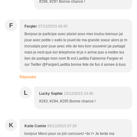
#296, #297 Bonne chance !
F
Fargier
07/12/2015 09:45
Bonjour je participe avec plaisir pour mes loulou biensur jai
joue avec petite c eatis le jouet de ma grande soeur alors je m
incrustais poir joue avec elle de tres bon souvenir jai partagé
mais je nest que lon telephone et je n arrive pas a mettre les
lien de partage mon nom fb est Laetitia Fabienne Fargier et
sur Twitter @FargierLaetitia bonne fete de fun d annee à tous
Répondre
L
Lucky Sophie
23/12/2015 14:40
#293, #294, #295 Bonne chance !
K
Katie Comte
06/12/2015 07:20
bonjour Merci pour ce joli concours! <br /> Je tente ma