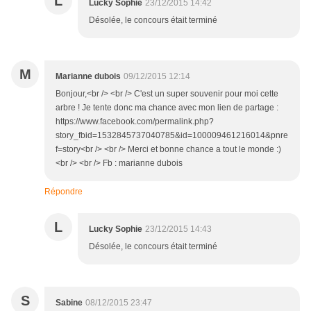
L
Lucky Sophie
23/12/2015 14:42
Désolée, le concours était terminé
M
Marianne dubois
09/12/2015 12:14
Bonjour,<br /> <br /> C'est un super souvenir pour moi cette
arbre ! Je tente donc ma chance avec mon lien de partage :
https://www.facebook.com/permalink.php?
story_fbid=1532845737040785&id=100009461216014&pnre
f=story<br /> <br /> Merci et bonne chance a tout le monde :)
<br /> <br /> Fb : marianne dubois
Répondre
L
Lucky Sophie
23/12/2015 14:43
Désolée, le concours était terminé
S
Sabine
08/12/2015 23:47