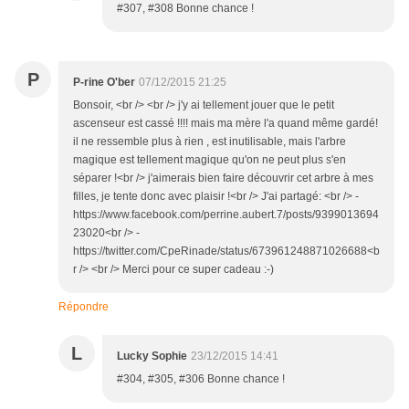
#307, #308 Bonne chance !
P
P-rine O'ber
07/12/2015 21:25
Bonsoir, <br /> <br /> j'y ai tellement jouer que le petit
ascenseur est cassé !!!! mais ma mère l'a quand même gardé!
il ne ressemble plus à rien , est inutilisable, mais l'arbre
magique est tellement magique qu'on ne peut plus s'en
séparer !<br /> j'aimerais bien faire découvrir cet arbre à mes
filles, je tente donc avec plaisir !<br /> J'ai partagé: <br /> -
https://www.facebook.com/perrine.aubert.7/posts/9399013694
23020<br /> -
https://twitter.com/CpeRinade/status/673961248871026688<b
r /> <br /> Merci pour ce super cadeau :-)
Répondre
L
Lucky Sophie
23/12/2015 14:41
#304, #305, #306 Bonne chance !