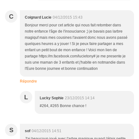
C
Coignard Lucie
04/12/2015 15:43
Bonjour merci pour cet article qui nous fait retomber dans
notre enfance l'âge de l'insouciance ;) je bavais pas larbre
magiquf mais mes cousines l'avaient donc nous avons passé
quelques heures a y jouer ! Si je peux faire partager a mes
enfant un petit bout de mon enfance ! Voici mon lien de
partage https://m.facebook.com/lucietony# je me presente je
suis une maman de 3 enfants et j'habite en notmandie dans
l'Eure bonne journee et bonne continuation
Répondre
L
Lucky Sophie
23/12/2015 14:14
#264, #265 Bonne chance !
S
sof
04/12/2015 14:51
J'ai beaucoup joué avec l'arbre magique quand j'étais petite