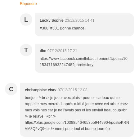
Répondre
L
Lucky Sophie
23/12/2015 14:41
#300, #301 Bonne chance !
T
tibo
07/12/2015 17:21
https://www.facebook.com/thibaut.froment.1/posts/10
153471693224748?pnref=story
C
christophine chav
07/12/2015 12:08
bonjour !<br /> je joue avec plaisir pour ce cadeau qui me
rappelle mes mercredi après midi à jouer avec cet arbre chez
mes voisines car je ne l'avais pas et les enviait beaucoup<br
/> je relaye : <br />
https://plus.google.com/103885464653559449904/posts/KRN
VM8Q2vQ9<br /> merci pour tout et bonne journée