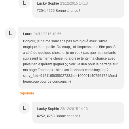
L
Lucky Sophie
23/12/2015 14:13
#254, #255 Bonne chance !
L
Laura
04/12/2015 10:55
Bonjour, je ne me souviens pas avoir joué avec l'arbre
magique étant petite. Du coup, j'ai l'impression d'être passée
à côté de quelque chose et je ne veux pas que mes enfants
subissent la même chose ;-p alors je tente ma chance avec
plaisir en espérant gagner ;-) Voici le lien pour le partage sur
ma page Facebook : https://m.facebook.com/story.php?
story_fbid=912119505502733&id=100001140756172 Merci
beaucoup pour ce concours :-)
Répondre
L
Lucky Sophie
23/12/2015 14:13
#252, #253 Bonne chance !