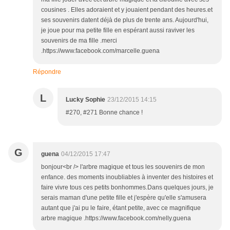
cousines . Elles adoraient et y jouaient pendant des heures.et
ses souvenirs datent déjà de plus de trente ans. Aujourd'hui,
je joue pour ma petite fille en espérant aussi raviver les
souvenirs de ma fille .merci
.https://www.facebook.com/marcelle.guena
Répondre
L
Lucky Sophie
23/12/2015 14:15
#270, #271 Bonne chance !
G
guena
04/12/2015 17:47
bonjour<br /> l'arbre magique et tous les souvenirs de mon
enfance. des moments inoubliables à inventer des histoires et
faire vivre tous ces petits bonhommes.Dans quelques jours, je
serais maman d'une petite fille et j'espère qu'elle s'amusera
autant que j'ai pu le faire, étant petite, avec ce magnifique
arbre magique .https://www.facebook.com/nelly.guena