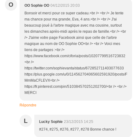
O
OO Sophie OO
04/12/2015 20:03
Bonsoir et merci pour ce super cadeau.<br /> <br /> Je tente
ma chance pour ma grande, Eva, 4 ans.<br /> <br /> J'ai
beaucoup joué à l'arbre magique avec ma cousine, surtout
les dimanches après-midi après le repas de famille.<br /> <br
/> J'aime votre page Facebook ainsi que celle de l'arbre
magique au nom de OO Sophie OO<br /> <br /> Voici mes
liens de partages :<br />
https://www.facebook.com/ciforia/posts/10207799516723832
<br />
https://twitter.com/sophievanta/status/672852711403077633
https://plus.google.com/u/0/114562704065602591920/posts/F
MmMaCFLEVX<br />
https://fr.pinterest.com/pin/510384570251202700/<br /> <br />
MERCI
Répondre
L
Lucky Sophie
23/12/2015 14:25
#274, #275, #276, #277, #278 Bonne chance !