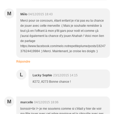
M
Mélo
04/12/2015 18:43
Merci pour ce concours, étant enfant je n'ai pas eu la chance
de jouer avec cette merveille :( Mais je souhaite remédier à
tout çà en l'offrant à mon p'tit gars pour noël et comme çà
j'aurai également la chance d'y jouer Ahahah ! Voici mon lien
de partage
https://www.facebook.com/melo.notrepetiteplume/posts/18247
37624419984 :) Merci. Maintenant, je croise les doigts :)
Répondre
L
Lucky Sophie
23/12/2015 14:15
#272, #273 Bonne chance !
M
marcelle
04/12/2015 18:06
bonsoir<br /> je me souviens comme si c'était y hier de voir
ma fille jouer avec cet arbre magique et la citrouille avec ses