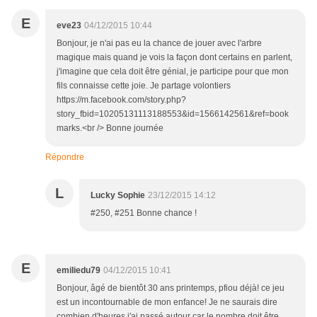
E
eve23
04/12/2015 10:44
Bonjour, je n'ai pas eu la chance de jouer avec l'arbre
magique mais quand je vois la façon dont certains en parlent,
j'imagine que cela doit être génial, je participe pour que mon
fils connaisse cette joie. Je partage volontiers
https://m.facebook.com/story.php?
story_fbid=10205131113188553&id=1566142561&ref=book
marks.<br /> Bonne journée
Répondre
L
Lucky Sophie
23/12/2015 14:12
#250, #251 Bonne chance !
E
emiliedu79
04/12/2015 10:41
Bonjour, âgé de bientôt 30 ans printemps, pfiou déjà! ce jeu
est un incontournable de mon enfance! Je ne saurais dire
combien d'heures j'ai passé autour car le nombre doit être