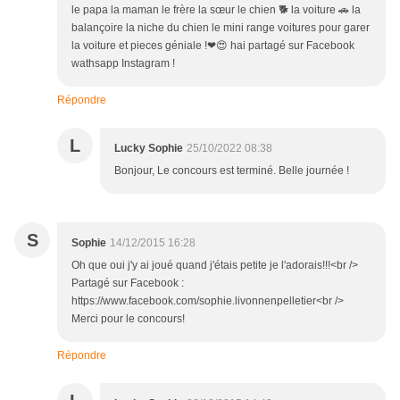
le papa la maman le frère la sœur le chien 🐕 la voiture 🚗 la
balançoire la niche du chien le mini range voitures pour garer
la voiture et pieces géniale !❤😍 hai partagé sur Facebook
wathsapp Instagram !
Répondre
L
Lucky Sophie
25/10/2022 08:38
Bonjour, Le concours est terminé. Belle journée !
S
Sophie
14/12/2015 16:28
Oh que oui j'y ai joué quand j'étais petite je l'adorais!!!<br />
Partagé sur Facebook :
https://www.facebook.com/sophie.livonnenpelletier<br />
Merci pour le concours!
Répondre