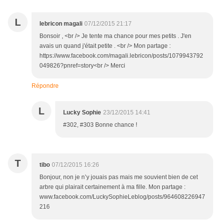
L
lebricon magali
07/12/2015 21:17
Bonsoir , <br /> Je tente ma chance pour mes petits . J'en
avais un quand j'était petite . <br /> Mon partage :
https://www.facebook.com/magali.lebricon/posts/1079943792
049826?pnref=story<br /> Merci
Répondre
L
Lucky Sophie
23/12/2015 14:41
#302, #303 Bonne chance !
T
tibo
07/12/2015 16:26
Bonjour, non je n’y jouais pas mais me souvient bien de cet
arbre qui plairait certainement à ma fille. Mon partage :
www.facebook.com/LuckySophieLeblog/posts/964608226947
216