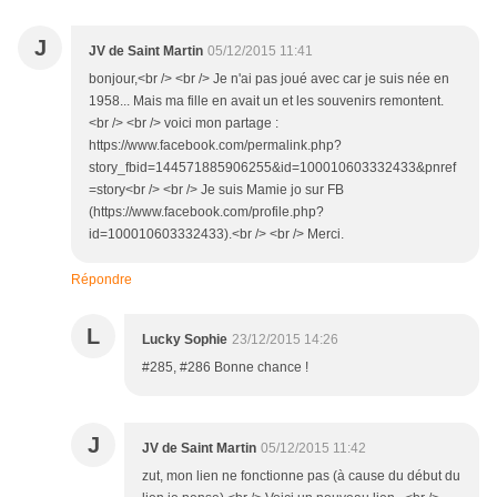
J
JV de Saint Martin
05/12/2015 11:41
bonjour,<br /> <br /> Je n'ai pas joué avec car je suis née en
1958... Mais ma fille en avait un et les souvenirs remontent.
<br /> <br /> voici mon partage :
https://www.facebook.com/permalink.php?
story_fbid=144571885906255&id=100010603332433&pnref
=story<br /> <br /> Je suis Mamie jo sur FB
(https://www.facebook.com/profile.php?
id=100010603332433).<br /> <br /> Merci.
Répondre
L
Lucky Sophie
23/12/2015 14:26
#285, #286 Bonne chance !
J
JV de Saint Martin
05/12/2015 11:42
zut, mon lien ne fonctionne pas (à cause du début du