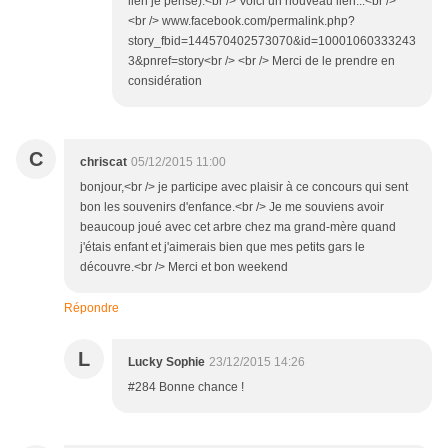
lien je pense).<br /> Voici un nouveau lien...<br />
<br /> www.facebook.com/permalink.php?
story_fbid=144570402573070&id=10001060333243
3&pnref=story<br /> <br /> Merci de le prendre en
considération
C
chriscat
05/12/2015 11:00
bonjour,<br /> je participe avec plaisir à ce concours qui sent
bon les souvenirs d'enfance.<br /> Je me souviens avoir
beaucoup joué avec cet arbre chez ma grand-mère quand
j'étais enfant et j'aimerais bien que mes petits gars le
découvre.<br /> Merci et bon weekend
Répondre
L
Lucky Sophie
23/12/2015 14:26
#284 Bonne chance !