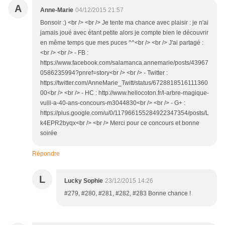
A
Anne-Marie
04/12/2015 21:57
Bonsoir :) <br /> <br /> Je tente ma chance avec plaisir : je n'ai
jamais joué avec étant petite alors je compte bien le découvrir
en même temps que mes puces ^^<br /> <br /> J'ai partagé :
<br /> <br /> - FB :
https://www.facebook.com/salamanca.annemarie/posts/43967
0586235994?pnref=story<br /> <br /> - Twitter :
https://twitter.com/AnneMarie_Twitt/status/6728818516111360
00<br /> <br /> - HC : http://www.hellocoton.fr/l-arbre-magique-
vulli-a-40-ans-concours-m3044830<br /> <br /> - G+ :
https://plus.google.com/u/0/117966155284922347354/posts/L
k4EPR2byqx<br /> <br /> Merci pour ce concours et bonne
soirée
Répondre
L
Lucky Sophie
23/12/2015 14:26
#279, #280, #281, #282, #283 Bonne chance !