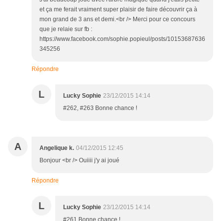
et ça me ferait vraiment super plaisir de faire découvrir ça à
mon grand de 3 ans et demi.<br /> Merci pour ce concours
que je relaie sur fb :
https://www.facebook.com/sophie.popieul/posts/10153687636
345256
Répondre
L
Lucky Sophie
23/12/2015 14:14
#262, #263 Bonne chance !
A
Angelique k.
04/12/2015 12:45
Bonjour <br /> Ouiiii j'y ai joué
Répondre
L
Lucky Sophie
23/12/2015 14:14
#261 Bonne chance !