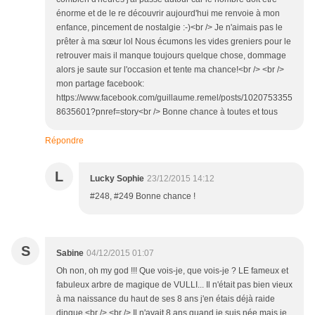
énorme et de le re découvrir aujourd'hui me renvoie à mon
enfance, pincement de nostalgie :-)<br /> Je n'aimais pas le
prêter à ma sœur lol Nous écumons les vides greniers pour le
retrouver mais il manque toujours quelque chose, dommage
alors je saute sur l'occasion et tente ma chance!<br /> <br />
mon partage facebook:
https://www.facebook.com/guillaume.remel/posts/1020753355
8635601?pnref=story<br /> Bonne chance à toutes et tous
Répondre
L
Lucky Sophie
23/12/2015 14:12
#248, #249 Bonne chance !
S
Sabine
04/12/2015 01:07
Oh non, oh my god !!! Que vois-je, que vois-je ? LE fameux et
fabuleux arbre de magique de VULLI... Il n'était pas bien vieux
à ma naissance du haut de ses 8 ans j'en étais déjà raide
dingue.<br /> <br /> Il n'avait 8 ans quand je suis née mais je