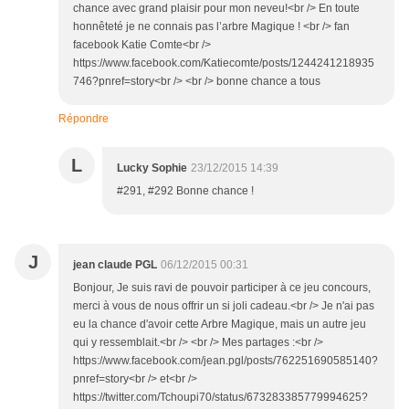
chance avec grand plaisir pour mon neveu!<br /> En toute
honnêteté je ne connais pas l’arbre Magique ! <br /> fan
facebook Katie Comte<br />
https://www.facebook.com/Katiecomte/posts/1244241218935
746?pnref=story<br /> <br /> bonne chance a tous
Répondre
L
Lucky Sophie
23/12/2015 14:39
#291, #292 Bonne chance !
J
jean claude PGL
06/12/2015 00:31
Bonjour, Je suis ravi de pouvoir participer à ce jeu concours,
merci à vous de nous offrir un si joli cadeau.<br /> Je n'ai pas
eu la chance d'avoir cette Arbre Magique, mais un autre jeu
qui y ressemblait.<br /> <br /> Mes partages :<br />
https://www.facebook.com/jean.pgl/posts/762251690585140?
pnref=story<br /> et<br />
https://twitter.com/Tchoupi70/status/673283385779994625?