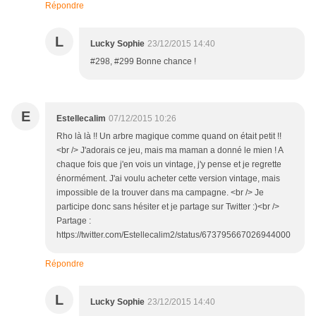
Répondre
L
Lucky Sophie
23/12/2015 14:40
#298, #299 Bonne chance !
E
Estellecalim
07/12/2015 10:26
Rho là là !! Un arbre magique comme quand on était petit !!
<br /> J'adorais ce jeu, mais ma maman a donné le mien ! A
chaque fois que j'en vois un vintage, j'y pense et je regrette
énormément. J'ai voulu acheter cette version vintage, mais
impossible de la trouver dans ma campagne. <br /> Je
participe donc sans hésiter et je partage sur Twitter :)<br />
Partage :
https://twitter.com/Estellecalim2/status/673795667026944000
Répondre
L
Lucky Sophie
23/12/2015 14:40