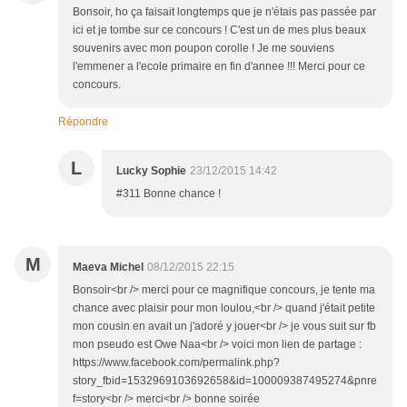
Bonsoir, ho ça faisait longtemps que je n'étais pas passée par
ici et je tombe sur ce concours ! C'est un de mes plus beaux
souvenirs avec mon poupon corolle ! Je me souviens
l'emmener a l'ecole primaire en fin d'annee !!! Merci pour ce
concours.
Répondre
L
Lucky Sophie
23/12/2015 14:42
#311 Bonne chance !
M
Maeva Michel
08/12/2015 22:15
Bonsoir<br /> merci pour ce magnifique concours, je tente ma
chance avec plaisir pour mon loulou,<br /> quand j'était petite
mon cousin en avait un j'adoré y jouer<br /> je vous suit sur fb
mon pseudo est Owe Naa<br /> voici mon lien de partage :
https://www.facebook.com/permalink.php?
story_fbid=1532969103692658&id=100009387495274&pnre
f=story<br /> merci<br /> bonne soirée