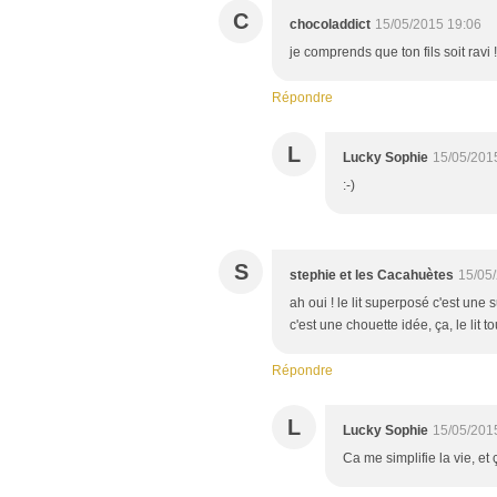
C
chocoladdict
15/05/2015 19:06
je comprends que ton fils soit ravi !
Répondre
L
Lucky Sophie
15/05/201
:-)
S
stephie et les Cacahuètes
15/05
ah oui ! le lit superposé c'est une 
c'est une chouette idée, ça, le lit t
Répondre
L
Lucky Sophie
15/05/201
Ca me simplifie la vie, et 