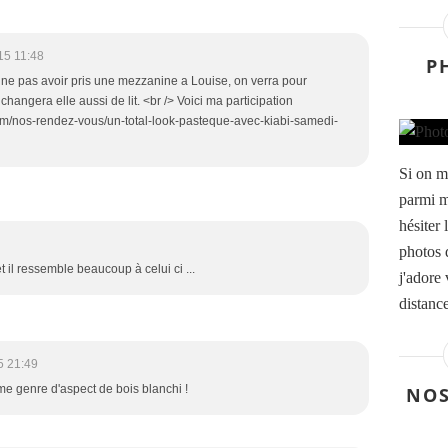
15 11:48
P
e ne pas avoir pris une mezzanine a Louise, on verra pour
angera elle aussi de lit. <br /> Voici ma participation
om/nos-rendez-vous/un-total-look-pasteque-avec-kiabi-samedi-
Si on m
parmi m
hésiter
photos 
t il ressemble beaucoup à celui ci ...
j'adore
distance
5 21:49
même genre d'aspect de bois blanchi !
NOS