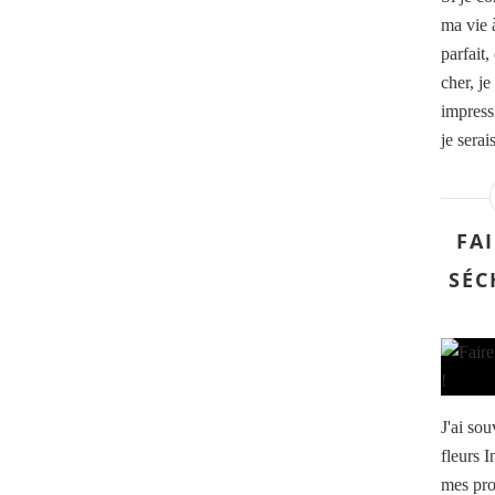
ma vie 
parfait,
cher, je
impressi
je serai
FA
SÉC
J'ai sou
fleurs 
mes pro