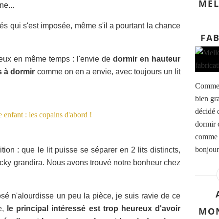
MEL
ne...
posés qui s'est imposée, même s'il a pourtant la chance
FAB
oeux en même temps : l'envie de
dormir en hauteur
s à dormir
comme on en a envie, avec toujours un lit
Comme c
bien gr
décidé d
dormir 
comme u
bonjour 
ion : que le lit puisse se séparer en 2 lits distincts,
cky grandira.
Nous avons trouvé notre bonheur chez
osé n'alourdisse un peu la pièce, je suis ravie de ce
e,
le principal intéressé est trop heureux d'avoir
MON