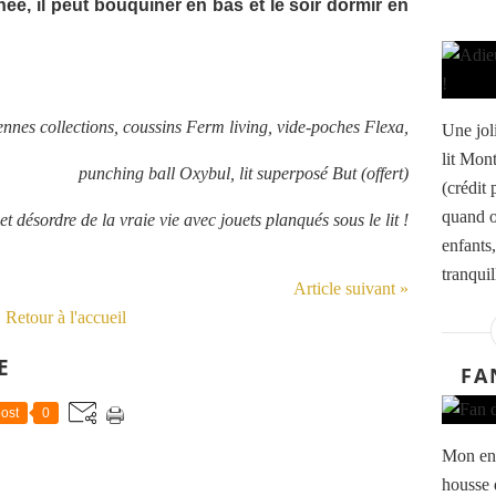
née, il peut bouquiner en bas et le soir dormir en
nnes collections, coussins Ferm living, vide-poches Flexa,
Une jol
lit Mon
punching ball Oxybul, lit superposé But (offert)
(crédit
quand o
et désordre de la vraie vie avec jouets planqués sous le lit !
enfants
tranquil
Article suivant »
Retour à l'accueil
E
FA
ost
0
Mon env
housse 