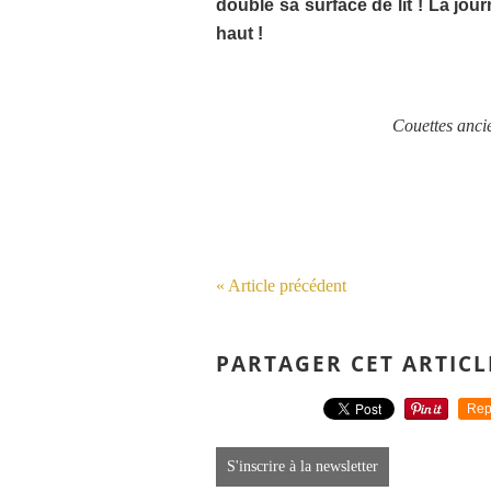
doublé sa surface de lit ! La jour
haut !
Couettes ancie
« Article précédent
PARTAGER CET ARTICL
Rep
S'inscrire à la newsletter