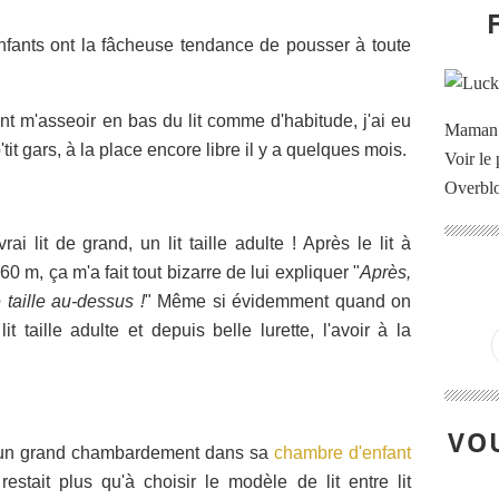
ants ont la fâcheuse tendance de pousser à toute
t m'asseoir en bas du lit comme d'habitude, j'ai eu
Maman à
'tit gars, à la place encore libre il y a quelques mois.
Voir le 
Overbl
i lit de grand, un lit taille adulte ! Après le lit à
60 m, ça m'a fait tout bizarre de lui expliquer "
Après,
 taille au-dessus !
" Même si évidemment quand on
it taille adulte et
depuis belle lurette
, l'avoir à la
VOU
re un grand chambardement dans sa
chambre d'enfant
restait plus qu'à choisir le modèle de lit entre lit