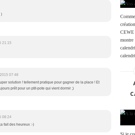
 )
Comme c
création
CEWE et
montre 
5 21:15
calendr
calendr
/2015 07:48
super solution ! tellement pratique pour gagner de la place ! Et
oujours prêt pour un ptit-pote qui vient dormir ;)
C
5 08:24
ça fait des heureux :-)
Si je c