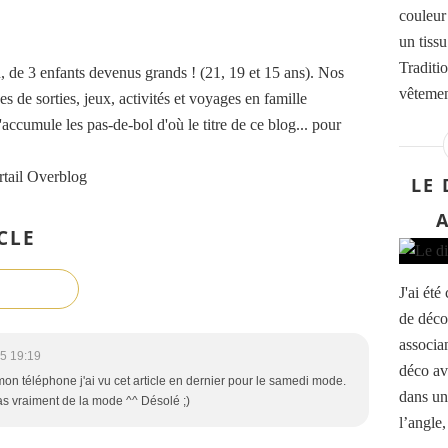
couleur 
un tiss
Traditi
de 3 enfants devenus grands ! (21, 19 et 15 ans). Nos
vêtemen
es de sorties, jeux, activités et voyages en famille
accumule les pas-de-bol d'où le titre de ce blog... pour
rtail Overblog
LE 
CLE
J'ai ét
de déco
associa
5 19:19
déco av
on téléphone j'ai vu cet article en dernier pour le samedi mode.
dans une
as vraiment de la mode ^^ Désolé ;)
l’angle,