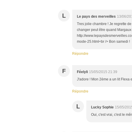
L
Le pays des merveilles
13/06/20
Tres jolie chambre ! Je regrette d
changer peut être quand Margaux ch
http://www.lepaysdesmerveilles.c
mode-25.html<br /> Bon samedi !
Répondre
F
Féelyli
15/05/2015 21:39
J'adore ! Mon 2ème a un lit Flexa e
Répondre
L
Lucky Sophie
15/05/201
Oui, c'est vrai, c'est le 