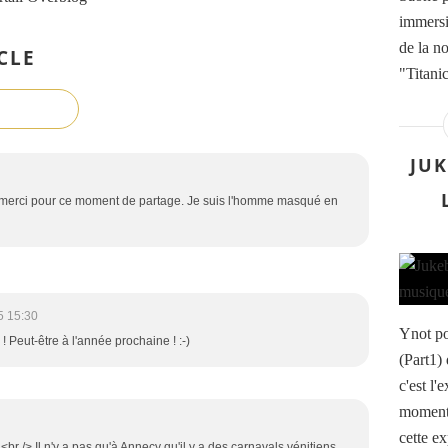
immersi
de la n
CLE
"Titani
JUK
, merci pour ce moment de partage. Je suis l'homme masqué en
5 15:30
Ynot po
 Peut-être à l'année prochaine ! :-)
(Part1)
c'est l'
moment 
cette e
<br /> Il n'y a pas qu'à Annecy qu'il y a des carnavals vénitiens.