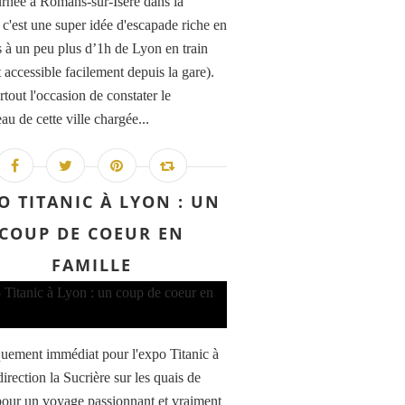
rnée à Romans-sur-Isère dans la
c'est une super idée d'escapade riche en
és à un peu plus d’1h de Lyon en train
t accessible facilement depuis la gare).
rtout l'occasion de constater le
u de cette ville chargée...
O TITANIC À LYON : UN
COUP DE COEUR EN
FAMILLE
ement immédiat pour l'expo Titanic à
irection la Sucrière sur les quais de
our un voyage passionnant et vraiment