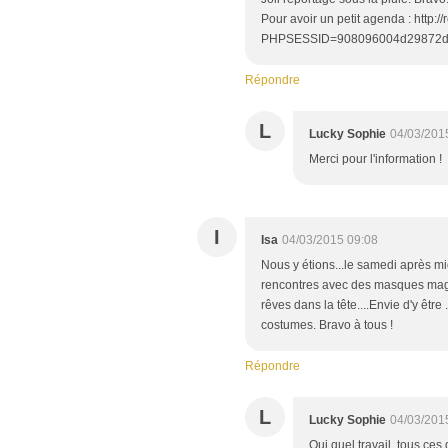
Pour avoir un petit agenda : http:
PHPSESSID=908096004d29872d
Répondre
L
Lucky Sophie
04/03/201
Merci pour l'information !
I
Isa
04/03/2015 09:08
Nous y étions...le samedi après mi
rencontres avec des masques magn
rêves dans la tête....Envie d'y être
costumes. Bravo à tous !
Répondre
L
Lucky Sophie
04/03/201
Oui quel travail, tous ces 