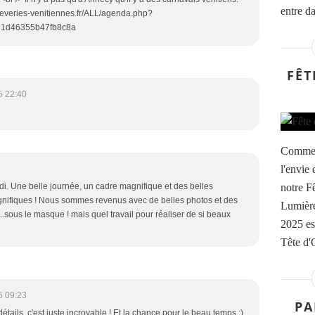
entre d
//reveries-venitiennes.fr/ALL/agenda.php?
1d46355b47fb8c8a
FÊT
5 22:40
Comme c
l'envie
notre F
di. Une belle journée, un cadre magnifique et des belles
ifiques ! Nous sommes revenus avec de belles photos et des
Lumière
 ...sous le masque ! mais quel travail pour réaliser de si beaux
2025 es
Tête d'O
5 09:23
PA
détails, c'est juste incroyable ! Et la chance pour le beau temps :)