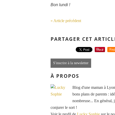
Bon lundi !
« Article précédent
PARTAGER CET ARTICL
Rep
S'inscrire à la newsletter
À PROPOS
Blog d'une maman à Lyon, 
bons plans de parents : idé
nombreuse... En général, j'
conjurer le sort !
Voir le profil de
Lucky Sophie
sur le po