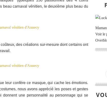
masques" (quelques 350 passionnés des 4 coins
ès beau carnaval vénitien, le deuxième plus beau du
Maman à
Voir le 
Overbl
t coûteux, des créations sur-mesure dont certains ont
ravail.
ue leur confère ce masque, qui cache les émotions.
 costumes, nous avons apprécié les poses et gestes
VOU
qui donnent une personnalité au personnage
qui se