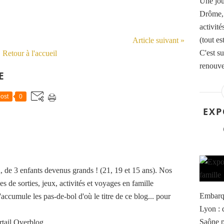
Une jou
Drôme, 
activit
(tout es
Article suivant »
C'est su
Retour à l'accueil
renouvea
E
ost
0
EXP
de 3 enfants devenus grands ! (21, 19 et 15 ans). Nos
es de sorties, jeux, activités et voyages en famille
Embarqu
accumule les pas-de-bol d'où le titre de ce blog... pour
Lyon : d
Saône p
rtail Overblog