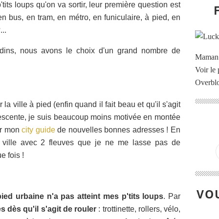
its loups qu'on va sortir, leur première question est
n bus, en tram, en métro, en funiculaire, à pied, en
...
tadins, nous avons le choix d'un grand nombre de
Maman à
Voir le 
Overbl
a ville à pied (enfin quand il fait beau et qu'il s'agit
descente, je suis beaucoup moins motivée en montée
hir mon
city guide
de nouvelles bonnes adresses ! En
e ville avec 2 fleuves que je ne me lasse pas de
 fois !
VOU
ed urbaine n'a pas atteint mes p'tits loups
. Par
s dès qu'il s'agit de rouler
: trottinette, rollers, vélo,