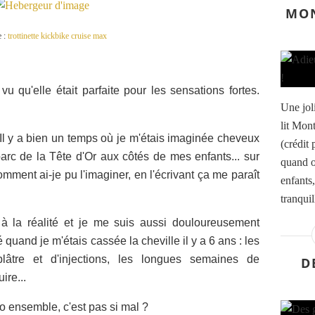
MON
 :
trottinette kickbike cruise max
i vu qu'elle était parfaite pour les sensations fortes.
Une jol
lit Mon
 Il y a bien un temps où je m'étais imaginée cheveux
(crédit
parc de la Tête d'Or aux côtés de mes enfants... sur
quand o
omment ai-je pu l'imaginer, en l'écrivant ça me paraît
enfants
tranquil
 à la réalité et je me suis aussi douloureusement
 quand je m'étais cassée la cheville il y a 6 ans : les
lâtre et d'injections, les longues semaines de
D
ire...
élo ensemble, c'est pas si mal ?