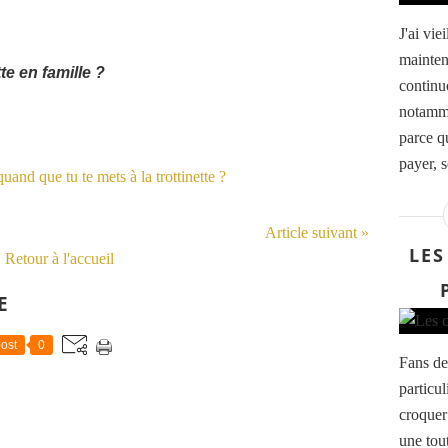
J'ai vie
mainten
tte en famille ?
continu
notamme
parce qu
payer, s
Article suivant »
LES
Retour à l'accueil
E
ost
0
Fans de
particu
croquer
une tou