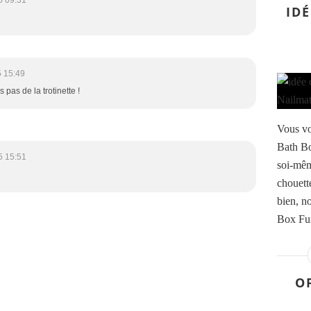
5 09:31
IDÉ
 15:49
 pas de la trotinette !
Vous vo
Bath Bo
5 15:51
soi-mêm
chouett
bien, n
Box Fun
O