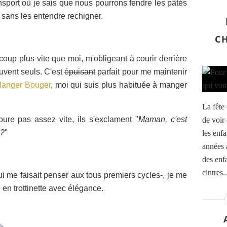
nsport où je sais que nous pourrons fendre les pâtés
 sans les entendre rechigner.
C
coup plus vite que moi, m'obligeant à courir derrière
ouvent seuls. C'est
épuisant
parfait pour me maintenir
anger Bouger
, moi qui suis plus habituée à manger
La fête 
ure pas assez vite, ils s'exclament "
Maman, c'est
de voir
 ?
"
les enfa
années a
des enf
cintres..
i me faisait penser aux tous premiers cycles-, je me
e en trottinette avec élégance.