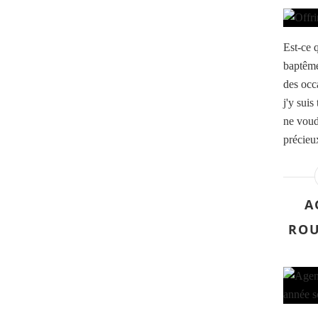
Est-ce 
baptême
des occ
j'y suis
ne voudr
précieu
A
ROU