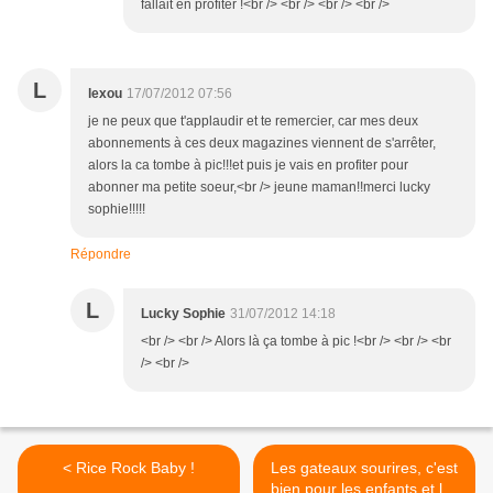
fallait en profiter !<br /> <br /> <br /> <br />
L
lexou
17/07/2012 07:56
je ne peux que t'applaudir et te remercier, car mes deux
abonnements à ces deux magazines viennent de s'arrêter,
alors la ca tombe à pic!!!et puis je vais en profiter pour
abonner ma petite soeur,<br /> jeune maman!!merci lucky
sophie!!!!!
Répondre
L
Lucky Sophie
31/07/2012 14:18
<br /> <br /> Alors là ça tombe à pic !<br /> <br /> <br
/> <br />
< Rice Rock Baby !
Les gateaux sourires, c'est
bien pour les enfants et les