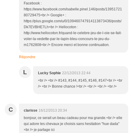
Facebook :
https://www.facebook.com/isabelle.pinel.146/posts/13951721
80729475<br /> Google+ :
https://plus.google.com/u/0/109460747914113873436/posts/
Dk7EVBHE7Lh<br /> Hellocoton :
http://www.hellocoton.fr/quand-le-celebre-jeu-de-l-oie-se-fait-
voler-la-vedette-par-le-lapin-bleu-concours-le-jeu-du-
m1762808<br /> Encore merci et bonne continuation.
Répondre
L
Lucky Sophie
22/12/2013 22:44
<br /> <br /> #143, #144, #145, #146, #147<br /> <br
/> <br /> Bonne chance !<br /> <br /> <br /> <br />
C
clarisse
16/12/2013 20:34
bonjour, ce serait un beau cadeau pour ma grande.<br /> elle
qui adore les chevaux je choisis sans hesitation "hue dada"
<br /> je partage ici