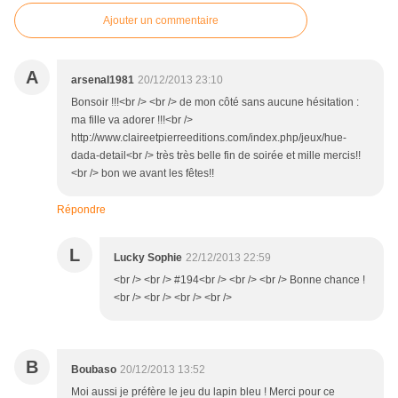
Ajouter un commentaire
A
arsenal1981
20/12/2013 23:10
Bonsoir !!!<br /> <br /> de mon côté sans aucune hésitation :
ma fille va adorer !!!<br />
http://www.claireetpierreeditions.com/index.php/jeux/hue-
dada-detail<br /> très très belle fin de soirée et mille mercis!!
<br /> bon we avant les fêtes!!
Répondre
L
Lucky Sophie
22/12/2013 22:59
<br /> <br /> #194<br /> <br /> <br /> Bonne chance !
<br /> <br /> <br /> <br />
B
Boubaso
20/12/2013 13:52
Moi aussi je préfère le jeu du lapin bleu ! Merci pour ce