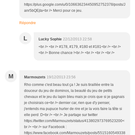
https://plus.google.com/u/0/106636234450952752378/posts/J
anr5bQEjta<br /> Merci pour ce jeu.
Répondre
L
Lucky Sophie
22/12/2013 22:58
<br /> <br /> #178, #179, #180 et #181<br /> <br />
<br /> Bonne chance !<br /> <br /> <br /> <br />
M
Marmouzets
19/12/2013 23:56
Rho comme c'est beau tout ça ! Je suis tiraillée entre la
douceur du jeu de dominos, la beauté du jeu de petits
chevaux et le jeu du lapin bleu mais je crois que si je gagnais
je choisirais ce<br /> dernier car, rien que d'y penser,
j'entends ma pupuce hurler de rire et je la vois faire la tête si
elle perd :D<br /> <br /> Je partage sur twitter
https://twitter.com/Marmouzets/status/413802973769523200<
br /> <br /> sur Facebook :
https://www.facebook.com/Marmouzets/posts/5515160549338