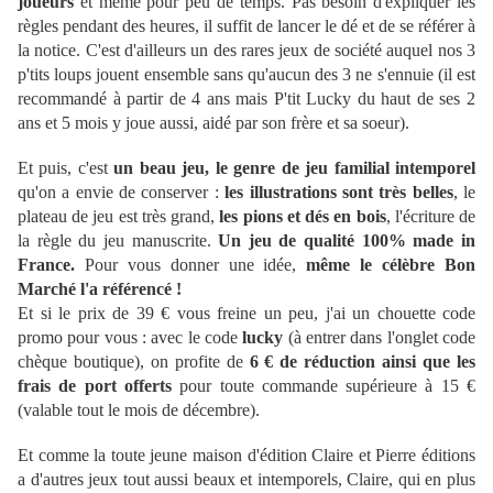
joueurs
et même pour peu de temps. Pas besoin d'expliquer les
règles pendant des heures, il suffit de lancer le dé et de se référer à
la notice. C'est d'ailleurs un des rares jeux de société auquel nos 3
p'tits loups jouent ensemble sans qu'aucun des 3 ne s'ennuie (il est
recommandé à partir de 4 ans mais P'tit Lucky du haut de ses 2
ans et 5 mois y joue aussi, aidé par son frère et sa soeur).
Et puis, c'est
un beau jeu, le genre de jeu familial intemporel
qu'on a envie de conserver :
les illustrations sont très belles
, le
plateau de jeu est très grand,
les pions et dés en bois
, l'écriture de
la règle du jeu manuscrite.
Un jeu de qualité 100% made in
France.
Pour vous donner une idée,
même le célèbre Bon
Marché l'a référencé !
Et si le prix de 39 € vous freine un peu, j'ai un chouette code
promo pour vous : avec le code
lucky
(à entrer dans l'onglet code
chèque boutique), on profite de
6 € de réduction ainsi que les
frais de port offerts
pour toute commande supérieure à 15 €
(valable tout le mois de décembre).
Et comme la toute jeune maison d'édition Claire et Pierre éditions
a d'autres jeux tout aussi beaux et intemporels, Claire, qui en plus