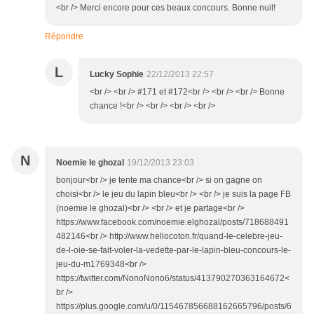
<br /> Merci encore pour ces beaux concours. Bonne nuit!
Répondre
L
Lucky Sophie
22/12/2013 22:57
<br /> <br /> #171 et #172<br /> <br /> <br /> Bonne
chance !<br /> <br /> <br /> <br />
N
Noemie le ghozal
19/12/2013 23:03
bonjour<br /> je tente ma chance<br /> si on gagne on
choisi<br /> le jeu du lapin bleu<br /> <br /> je suis la page FB
(noemie le ghozal)<br /> <br /> et je partage<br />
https://www.facebook.com/noemie.elghozal/posts/718688491
482146<br /> http://www.hellocoton.fr/quand-le-celebre-jeu-
de-l-oie-se-fait-voler-la-vedette-par-le-lapin-bleu-concours-le-
jeu-du-m1769348<br />
https://twitter.com/NonoNono6/status/413790270363164672<
br />
https://plus.google.com/u/0/115467856688162665796/posts/6