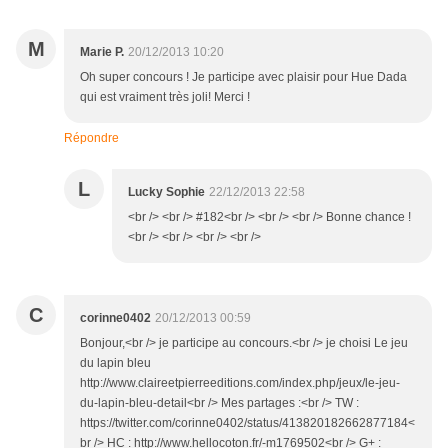
M
Marie P.
20/12/2013 10:20
Oh super concours ! Je participe avec plaisir pour Hue Dada
qui est vraiment très joli! Merci !
Répondre
L
Lucky Sophie
22/12/2013 22:58
<br /> <br /> #182<br /> <br /> <br /> Bonne chance !
<br /> <br /> <br /> <br />
C
corinne0402
20/12/2013 00:59
Bonjour,<br /> je participe au concours.<br /> je choisi Le jeu
du lapin bleu
http://www.claireetpierreeditions.com/index.php/jeux/le-jeu-
du-lapin-bleu-detail<br /> Mes partages :<br /> TW :
https://twitter.com/corinne0402/status/413820182662877184<
br /> HC : http://www.hellocoton.fr/-m1769502<br /> G+ :