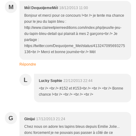
M
Mél DequoijemeMél
18/12/2013 11:00
Bonjour et merci pour ce concours !<br /> je tente ma chance
pour le jeu du lapin bleu :
http://www.claireetpierreeditions.com/index.php/jeux/le-jeu-
du-lapin-bleu-detail qui plairait à mes 2 garçons<br /> Je
partage :
https://twitter.com/Dequoijeme_Mel/status/413247095693275
136<br /> Merci et bonne journée<br /> Mél
Répondre
L
Lucky Sophie
22/12/2013 22:44
<br /> <br /> #152 et #153<br /> <br /> <br /> Bonne
chance !<br /> <br /> <br /> <br />
G
Ginijai
17/12/2013 21:24
Chez nous on adore les lapins bleus depuis Emilie Jolie...
donc forcement je ne pouvais pas passer à côté de ce