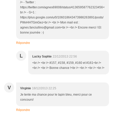
/> - Twitter :
https://twitter.com/agnes69008/status/413659587762323456<
br /> - G+1 :
https://plus.google.com/u/0/106018643473986263891/posts/
PWvHHTGmGez<br /> <br /> Mon mail est :
agnes.fanciullino@gmail.com<br /> <br /> Encore merci ! Et
bonne journée :-)
Répondre
L
Lucky Sophie
22/12/2013 22:56
<br /> <br /> #157, #158, #159, #160 et #161<br />
<br /> <br /> Bonne chance !<br /> <br /> <br /> <br />
V
Virginie
18/12/2013 22:25
Je tente ma chance pour le lapin bleu, merci pour ce
concours!
Répondre