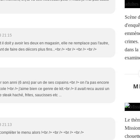
Scène d
d'enquê
emmènen
3 21:15
crimes.
il doit y avoir les deux en magasin, elle ne remplace pas l'autre,
dans la
t de faire des décors plus fins...<br /> <br /> <br /> <br />
examine
ur son anni (6 ans) par un de ses copains.<br /> on l'a pas encore
M
le !<br /> j'aime bien ce genre de kit.<br /> il avait recu aussi un
steak haché, frites, saucisses etc ...
Le thèm
3 21:13
Mission
 compléter le menu alors !<br /> <br /> <br /> <br />
chouette