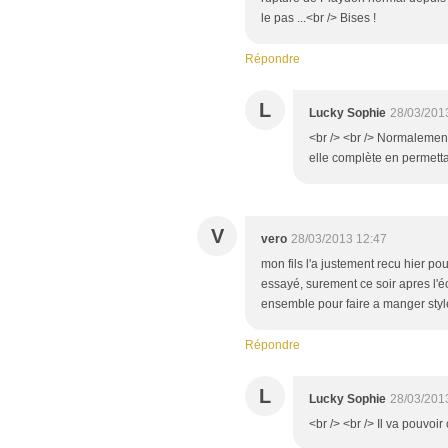
le pas ...<br /> Bises !
Répondre
L
Lucky Sophie
28/03/201
<br /> <br /> Normalement 
elle complète en permettan
V
vero
28/03/2013 12:47
mon fils l'a justement recu hier po
essayé, surement ce soir apres l'éco
ensemble pour faire a manger style 
Répondre
L
Lucky Sophie
28/03/201
<br /> <br /> Il va pouvoir