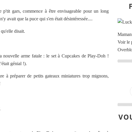
e p'tit gars, commence à être envisageable pour un long
 avait que la puce qui s'en était désintéressée....
qu'elle disait.
Maman à
Voir le 
Overbl
a nouvelle arme fatale : le set à Cupcakes de Play-Doh !
était génial !).
ure à préparer de petits gateaux miniatures trop mignons,
!
VOU