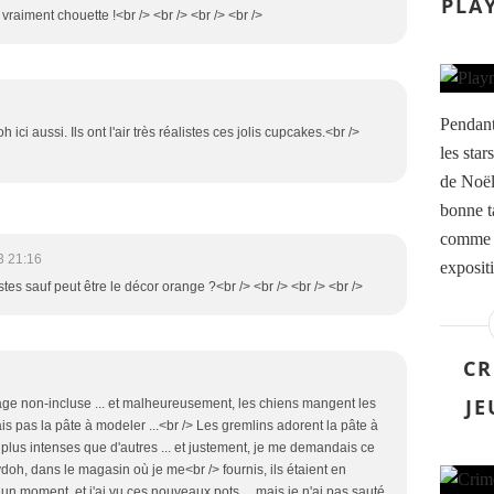
PLA
t vraiment chouette !<br /> <br /> <br /> <br />
Pendant
i aussi. Ils ont l'air très réalistes ces jolis cupcakes.<br />
les star
de Noël 
bonne ta
comme o
3 21:16
exposit
istes sauf peut être le décor orange ?<br /> <br /> <br /> <br />
CR
JE
 non-incluse ... et malheureusement, les chiens mangent les
is pas la pâte à modeler ...<br /> Les gremlins adorent la pâte à
 plus intenses que d'autres ... et justement, je me demandais ce
aydoh, dans le magasin où je me<br /> fournis, ils étaient en
n moment, et j'ai vu ces nouveaux pots ... mais je n'ai pas sauté