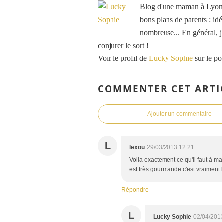
Blog d'une maman à Lyon, 
bons plans de parents : idé
nombreuse... En général, j'
conjurer le sort !
Voir le profil de
Lucky Sophie
sur le po
COMMENTER CET ARTI
Ajouter un commentaire
L
lexou
29/03/2013 12:21
Voila exactement ce qu'il faut à ma
est très gourmande c'est vraiment le
Répondre
L
Lucky Sophie
02/04/201