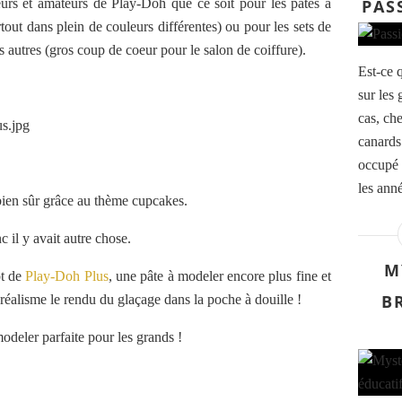
urs et amateurs de Play-Doh que ce soit pour les pâtes à
PAS
tout dans plein de couleurs différentes) ou pour les sets de
s autres (gros coup de coeur pour le salon de coiffure).
Est-ce q
sur les 
cas, ch
canards 
occupé 
les anné
t bien sûr grâce au thème cupcakes.
 il y avait autre chose.
M
ot de
Play-Doh Plus
, une pâte à modeler encore plus fine et
B
réalisme le rendu du glaçage dans la poche à douille !
modeler parfaite pour les grands !