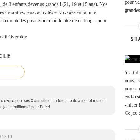
pour var
de 3 enfants devenus grands ! (21, 19 et 15 ans). Nos
grandes
es de sorties, jeux, activités et voyages en famille
accumule les pas-de-bol d'où le titre de ce blog... pour
rtail Overblog
ST
CLE
Y a-t-i
nous, ce
non seu
ends es
 crevette pour ses 3 ans elle qui adore la pâte à modeler et qui
- hiver 
 jeu idéal!!!merci pour l'idée!
Ce jeu d
3 13:10