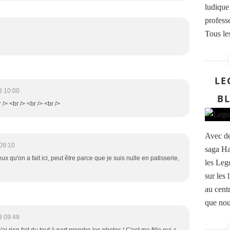
ludique
profess
Tous les
LE
3 10:00
B
br /> <br /> <br /> <br />
Avec de
09:10
saga Ha
x qu'on a fait ici, peut être parce que je suis nulle en patisserie,
les Leg
sur les 
au cent
que nou
3 09:49