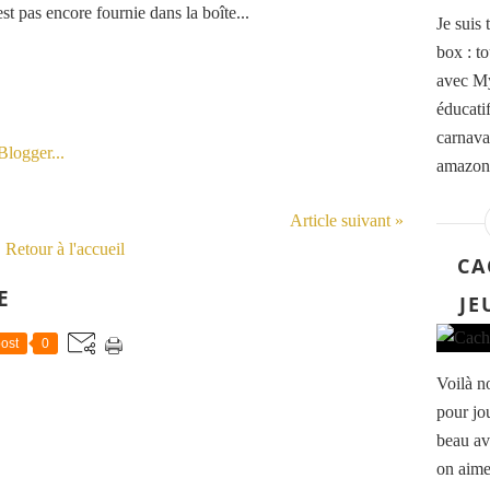
t pas encore fournie dans la boîte...
Je suis 
box : t
avec My
éducatif
carnaval
amazoni
Article suivant »
Retour à l'accueil
CA
E
JE
ost
0
Voilà n
pour jo
beau av
on aime