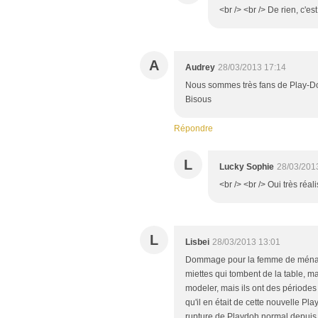
<br /> <br /> De rien, c'es
A
Audrey
28/03/2013 17:14
Nous sommes très fans de Play-Doh ic
Bisous
Répondre
L
Lucky Sophie
28/03/201
<br /> <br /> Oui très réal
L
Lisbei
28/03/2013 13:01
Dommage pour la femme de ménage
miettes qui tombent de la table, ma
modeler, mais ils ont des périodes
qu'il en était de cette nouvelle Pl
rupture de Playdoh normal depuis u