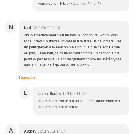
veinarde toi !!!<br /> <br /> <br /> <br />
N
Nad
12/11/2011 14:19
<br /> Effectivement c'est un très joli concours ;)<br /> Pour
l'odeur des Mouffettes, of course il faut du jus de tomate. J'ai
un petit garçon à la maison mais pour lui que ce soit Barbie
ou pas, il s'en fout, ça roule et c'est comme un camion alors
je<br /> pense qu'il va adorer :)luttons contre les stéréotypes
dès le plus jeune âge.<br /> <br /> <br />
Répondre
L
Lucky Sophie
15/11/2011 23:29
<br /> <br /> Participation validée ! Bonne chance !
<br /> <br /> <br /> <br />
A
Audrey
12/11/2011 14:14