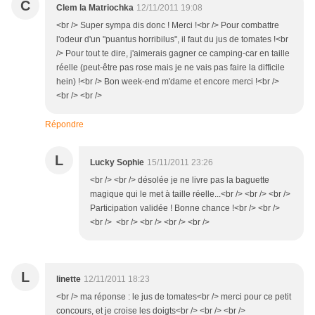
C
Clem la Matriochka
12/11/2011 19:08
<br /> Super sympa dis donc ! Merci !<br /> Pour combattre
l'odeur d'un "puantus horribilus", il faut du jus de tomates !<br
/> Pour tout te dire, j'aimerais gagner ce camping-car en taille
réelle (peut-être pas rose mais je ne vais pas faire la difficile
hein) !<br /> Bon week-end m'dame et encore merci !<br />
<br /> <br />
Répondre
L
Lucky Sophie
15/11/2011 23:26
<br /> <br /> désolée je ne livre pas la baguette
magique qui le met à taille réelle...<br /> <br /> <br />
Participation validée ! Bonne chance !<br /> <br />
<br /> <br /> <br /> <br /> <br />
L
linette
12/11/2011 18:23
<br /> ma réponse : le jus de tomates<br /> merci pour ce petit
concours, et je croise les doigts<br /> <br /> <br />