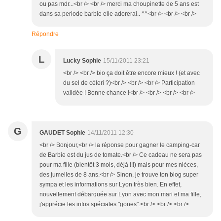
ou pas mdr...<br /> <br /> merci ma choupinette de 5 ans est
dans sa periode barbie elle adorerai.. ^^<br /> <br /> <br />
Répondre
L
Lucky Sophie
15/11/2011 23:21
<br /> <br /> bio ça doit être encore mieux ! (et avec
du sel de céleri ?)<br /> <br /> <br /> Participation
validée ! Bonne chance !<br /> <br /> <br /> <br />
G
GAUDET Sophie
14/11/2011 12:30
<br /> Bonjour,<br /> la réponse pour gagner le camping-car
de Barbie est du jus de tomate.<br /> Ce cadeau ne sera pas
pour ma fille (bientôt 3 mois, déjà !!!) mais pour mes nièces,
des jumelles de 8 ans.<br /> Sinon, je trouve ton blog super
sympa et les informations sur Lyon très bien. En effet,
nouvellement débarquée sur Lyon avec mon mari et ma fille,
j'apprécie les infos spéciales "gones".<br /> <br /> <br />