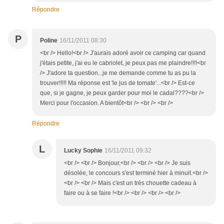
Répondre
P
Poline
16/11/2011 08:30
<br /> Hello!<br /> J'aurais adoré avoir ce camping car quand
j'étais petite, j'ai eu le cabriolet, je peux pas me plaindre!!!!<br
/> J'adore ta question...je me demande comme tu as pu la
trouver!!!!! Ma réponse est 'le jus de tomate'...<br /> Est-ce
que, si je gagne, je peux garder pour moi le cadal????<br />
Merci pour l'occasion. A bientôt<br /> <br /> <br />
Répondre
L
Lucky Sophie
16/11/2011 09:32
<br /> <br /> Bonjour,<br /> <br /> <br /> Je suis
désolée, le concours s'est terminé hier à minuit.<br />
<br /> <br /> Mais c'est un très chouette cadeau à
faire ou à se faire !<br /> <br /> <br /> <br />