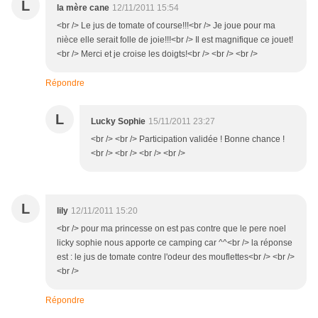
L
la mère cane
12/11/2011 15:54
<br /> Le jus de tomate of course!!!<br /> Je joue pour ma
nièce elle serait folle de joie!!!<br /> Il est magnifique ce jouet!
<br /> Merci et je croise les doigts!<br /> <br /> <br />
Répondre
L
Lucky Sophie
15/11/2011 23:27
<br /> <br /> Participation validée ! Bonne chance !
<br /> <br /> <br /> <br />
L
lily
12/11/2011 15:20
<br /> pour ma princesse on est pas contre que le pere noel
licky sophie nous apporte ce camping car ^^<br /> la réponse
est : le jus de tomate contre l'odeur des mouflettes<br /> <br />
<br />
Répondre