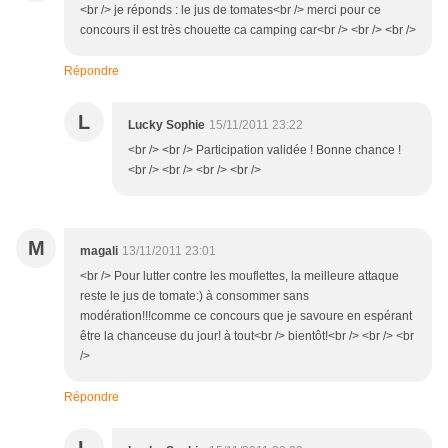
<br /> je réponds : le jus de tomates<br /> merci pour ce
concours il est très chouette ca camping car<br /> <br /> <br />
Répondre
L
Lucky Sophie
15/11/2011 23:22
<br /> <br /> Participation validée ! Bonne chance !
<br /> <br /> <br /> <br />
M
magali
13/11/2011 23:01
<br /> Pour lutter contre les mouflettes, la meilleure attaque
reste le jus de tomate:) à consommer sans
modération!!!comme ce concours que je savoure en espérant
être la chanceuse du jour! à tout<br /> bientôt!<br /> <br /> <br
/>
Répondre