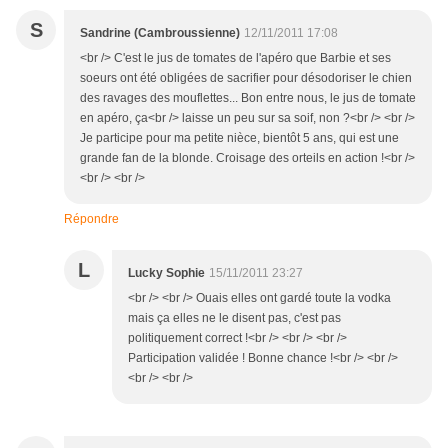
S
Sandrine (Cambroussienne)
12/11/2011 17:08
<br /> C'est le jus de tomates de l'apéro que Barbie et ses
soeurs ont été obligées de sacrifier pour désodoriser le chien
des ravages des mouflettes... Bon entre nous, le jus de tomate
en apéro, ça<br /> laisse un peu sur sa soif, non ?<br /> <br />
Je participe pour ma petite nièce, bientôt 5 ans, qui est une
grande fan de la blonde. Croisage des orteils en action !<br />
<br /> <br />
Répondre
L
Lucky Sophie
15/11/2011 23:27
<br /> <br /> Ouais elles ont gardé toute la vodka
mais ça elles ne le disent pas, c'est pas
politiquement correct !<br /> <br /> <br />
Participation validée ! Bonne chance !<br /> <br />
<br /> <br />