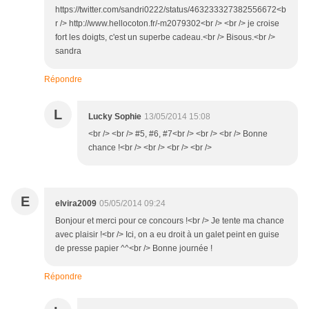
https://twitter.com/sandri0222/status/463233327382556672<b
r /> http://www.hellocoton.fr/-m2079302<br /> <br /> je croise
fort les doigts, c'est un superbe cadeau.<br /> Bisous.<br />
sandra
Répondre
L
Lucky Sophie
13/05/2014 15:08
<br /> <br /> #5, #6, #7<br /> <br /> <br /> Bonne
chance !<br /> <br /> <br /> <br />
E
elvira2009
05/05/2014 09:24
Bonjour et merci pour ce concours !<br /> Je tente ma chance
avec plaisir !<br /> Ici, on a eu droit à un galet peint en guise
de presse papier ^^<br /> Bonne journée !
Répondre