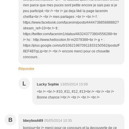
rien parce que mes puces sont petite encore je sais pas si je
peu participé.<br /> <br /> jai deja liké la page tacenim
chelfia<br /> <br /> mes partages :<br /> <br /> f :
https://www.facebook.com/tacenim/posts/444473885688882?
stream_ref=10<br /> tt :
https://twitter.com/tacenim1/status/463243773804556288<br
/> hc : http://www.hellocoton.fr/-m2079388<br /> g + :
https://plus.google.com/u/0/106219870911833150562/posts/F
8EF4BTqLip<br /> <br /> encore merci pour ce chouette
concours .
Répondre
L
Lucky Sophie
13/05/2014 15:09
<br /> <br /> #10, #11, #12, #13<br /> <br /> <br />
Bonne chance !<br /> <br /> <br /> <br />
B
bbeybouh89
05/05/2014 10:35
bonjour<br /> merci pour ce concours et la decouverte de ce