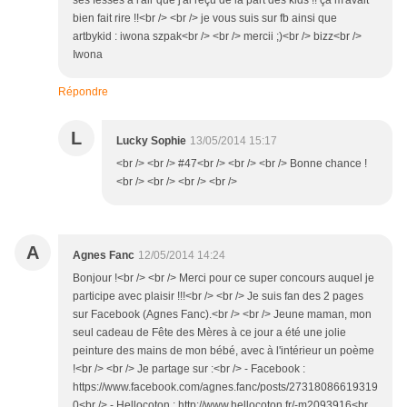
ses fesses à l'air que j'ai reçu de la part des kids !! ça m'avait
bien fait rire !!<br /> <br /> je vous suis sur fb ainsi que
artbykid : iwona szpak<br /> <br /> mercii ;)<br /> bizz<br />
Iwona
Répondre
L
Lucky Sophie
13/05/2014 15:17
<br /> <br /> #47<br /> <br /> <br /> Bonne chance !
<br /> <br /> <br /> <br />
A
Agnes Fanc
12/05/2014 14:24
Bonjour !<br /> <br /> Merci pour ce super concours auquel je
participe avec plaisir !!!<br /> <br /> Je suis fan des 2 pages
sur Facebook (Agnes Fanc).<br /> <br /> Jeune maman, mon
seul cadeau de Fête des Mères à ce jour a été une jolie
peinture des mains de mon bébé, avec à l'intérieur un poème
!<br /> <br /> Je partage sur :<br /> - Facebook :
https://www.facebook.com/agnes.fanc/posts/27318086619319
0<br /> - Hellocoton : http://www.hellocoton.fr/-m2093916<br