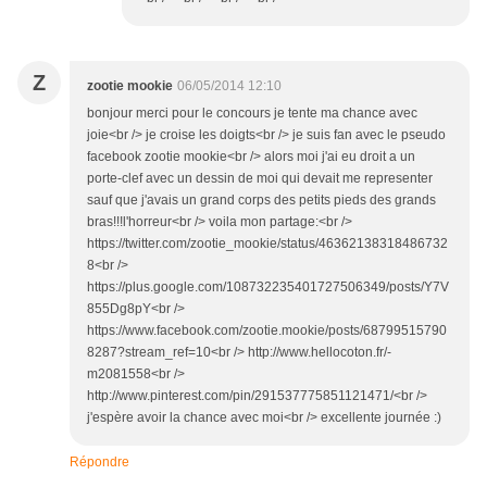
Z
zootie mookie
06/05/2014 12:10
bonjour merci pour le concours je tente ma chance avec
joie<br /> je croise les doigts<br /> je suis fan avec le pseudo
facebook zootie mookie<br /> alors moi j'ai eu droit a un
porte-clef avec un dessin de moi qui devait me representer
sauf que j'avais un grand corps des petits pieds des grands
bras!!!l'horreur<br /> voila mon partage:<br />
https://twitter.com/zootie_mookie/status/46362138318486732
8<br />
https://plus.google.com/108732235401727506349/posts/Y7V
855Dg8pY<br />
https://www.facebook.com/zootie.mookie/posts/68799515790
8287?stream_ref=10<br /> http://www.hellocoton.fr/-
m2081558<br />
http://www.pinterest.com/pin/291537775851121471/<br />
j'espère avoir la chance avec moi<br /> excellente journée :)
Répondre