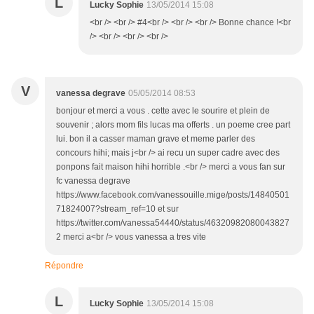
L
Lucky Sophie
13/05/2014 15:08
<br /> <br /> #4<br /> <br /> <br /> Bonne chance !<br
/> <br /> <br /> <br />
V
vanessa degrave
05/05/2014 08:53
bonjour et merci a vous . cette avec le sourire et plein de
souvenir ; alors mom fils lucas ma offerts . un poeme cree part
lui. bon il a casser maman grave et meme parler des
concours hihi; mais j<br /> ai recu un super cadre avec des
ponpons fait maison hihi horrible .<br /> merci a vous fan sur
fc vanessa degrave
https://www.facebook.com/vanessouille.mige/posts/14840501
71824007?stream_ref=10 et sur
https://twitter.com/vanessa54440/status/46320982080043827
2 merci a<br /> vous vanessa a tres vite
Répondre
L
Lucky Sophie
13/05/2014 15:08