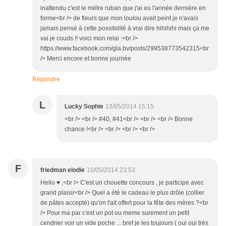
inattendu c'est le mètre ruban que j'ai eu l'année dernière en
forme<br /> de fleurs que mon loulou avait peint je n'avais
jamais pensé à cette possibilité à vrai dire hihihihi mais ça me
vai je couds !! voici mon relai :<br />
https://www.facebook.com/gla.bv/posts/299538773542315<br
/> Merci encore et bonne journée
Répondre
L
Lucky Sophie
13/05/2014 15:15
<br /> <br /> #40, #41<br /> <br /> <br /> Bonne
chance !<br /> <br /> <br /> <br />
F
friedman elodie
10/05/2014 23:53
Hello ♥ ,<br /> C'est un chouette concours , je participe avec
grand plaisir<br /> Quel a été le cadeau le plus drôle (collier
de pâtes accepté) qu'on t'ait offert pour la fête des mères ?<br
/> Pour ma par c'est un pot ou meme surement un petit
cendrier voir un vide poche ... bref je les toujours ( oui oui très