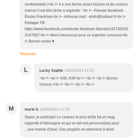
sentimentale )<br /> il a une forme assez bizarre et de couleur
marron il est très drole a regarder .<br /> -Pseudo facebook :
Élodie Friedman<br /> -Adresse mail : elofri@hotmail.fr<br />
Partager FB :
https://www.facebook.com/elodie.friedman.9/posts/143730030
3187697<br /> Merci beaucoup pour ce superbe concours<br
/> Bonne soirée ♥
Répondre
L
Lucky Sophie
13/05/2014 15:15
<br /> <br /> #38, #39<br /> <br /> <br /> Bonne
chance !<br /> <br /> <br /> <br />
M
marie lc
10/05/2014 17:33
Super, je participe! Le cadeau le plus drôle fut un mug,
rapporté d'Allemagne et qui en fait est personnalisé pour
...une mamie (Oma). Des progrès en allemand à faire!