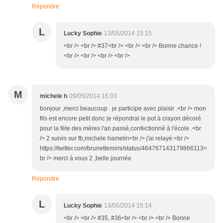
Répondre
L
Lucky Sophie
13/05/2014 15:15
<br /> <br /> #37<br /> <br /> <br /> Bonne chance !
<br /> <br /> <br /> <br />
M
michele h
09/05/2014 16:03
bonjour ,merci beaucoup . je participe avec plaisir .<br /> mon
fils est encore petit donc je répondrai le pot à crayon décoré
pour la féte des mères l'an passé,confectionné à l'école .<br
/> 2 suivis sur fb,michele hamelin<br /> j'ai relayé:<br />
https://twitter.com/brunettemimi/status/464767143179866113<
br /> merci à vous 2 ,belle journée
Répondre
L
Lucky Sophie
13/05/2014 15:14
<br /> <br /> #35, #36<br /> <br /> <br /> Bonne