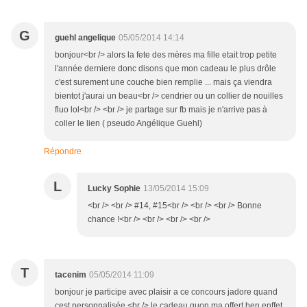
G
guehl angelique
05/05/2014 14:14
bonjour<br /> alors la fete des mères ma fille etait trop petite
l'année derniere donc disons que mon cadeau le plus drôle
c'est surement une couche bien remplie ... mais ça viendra
bientot j'aurai un beau<br /> cendrier ou un collier de nouilles
fluo lol<br /> <br /> je partage sur fb mais je n'arrive pas à
coller le lien ( pseudo Angélique Guehl)
Répondre
L
Lucky Sophie
13/05/2014 15:09
<br /> <br /> #14, #15<br /> <br /> <br /> Bonne
chance !<br /> <br /> <br /> <br />
T
tacenim
05/05/2014 11:09
bonjour je participe avec plaisir a ce concours jadore quand
cest personnalisée.<br /> le cadeau quon ma offert ben enffet