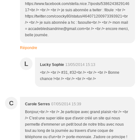
https://www.facebook.com/stella.nice.7/posts/5386243829146
17<br /> <br /> <br /> je suis abonnée a twiter : fibule :<br />
https://twitter.com/coocky80/status/464071200973393921<br
/> <br /> je suis abonnée a hc : fasoulle<br /> <br /> mon mail
= accadebledsandrine@gmail.com<br /> <br /> encore merci,
belle journée.
Répondre
L
Lucky Sophie
13/05/2014 15:13
<br /> <br /> #31, #32<br /> <br /> <br /> Bonne
chance !<br /> <br /> <br /> <br />
C
Carole Serres
07/05/2014 15:39
Bonjour,<br /> <br /> Je participe avec grand plaisir.<br /> <br
/> C'est une super idée que d'avoir créé un site qui nous
permette d'emmener un petit bout de notre tribu avec nous
tout au long de la journée au travers d'une coque de
téléphone ou d'un<br /> porte-monnaie. J'adore ce principe !