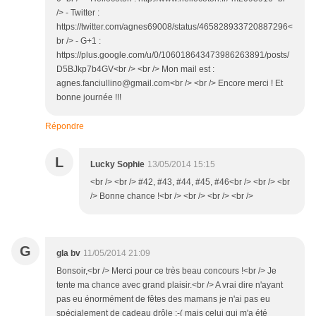
/> - Twitter :
https://twitter.com/agnes69008/status/465828933720887296<
br /> - G+1 :
https://plus.google.com/u/0/106018643473986263891/posts/
D5BJkp7b4GV<br /> <br /> Mon mail est :
agnes.fanciullino@gmail.com<br /> <br /> Encore merci ! Et
bonne journée !!!
Répondre
L
Lucky Sophie
13/05/2014 15:15
<br /> <br /> #42, #43, #44, #45, #46<br /> <br /> <br
/> Bonne chance !<br /> <br /> <br /> <br />
G
gla bv
11/05/2014 21:09
Bonsoir,<br /> Merci pour ce très beau concours !<br /> Je
tente ma chance avec grand plaisir.<br /> A vrai dire n'ayant
pas eu énormément de fêtes des mamans je n'ai pas eu
spécialement de cadeau drôle ;-( mais celui qui m'a été