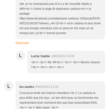
site, je ne connaissais pas et il y a de chouette objets a
offrir<br /> j'aime la page fb stephanie cardoso<br /> je
partage
https://www.facebook.com/stephanie.cardoso.165/posts/5035
40523106192?stream_ref=10<br /> et le cadeau le plus drole
est une bougie miniature (sisi on peut en rire mais on se
moque pas :p)<br /> bonne journée
Répondre
L
Lucky Sophie
13/05/2014 15:08
<br /> <br /> #8, #9<br /> <br /> <br /> Bonne chance
!<br /> <br /> <br /> <br />
L
leu sandra
05/05/2014 10:28
Coucou je tente ma chance volontiers.<br /> Le cadeau le
plus drôle que j'ai reçu : un tee-shirt avec un bonhomme me
représentant (euh comment dire pas trop ressemblant hihi).
<br /> <br /> Mes relais :<br />