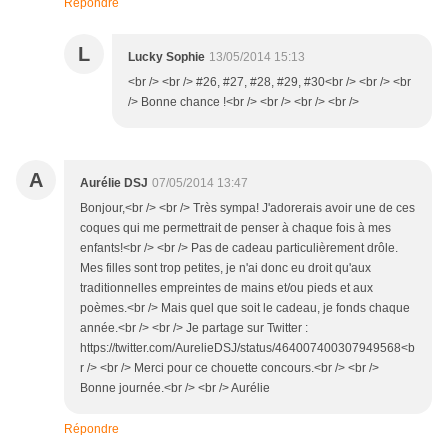
Répondre
L
Lucky Sophie
13/05/2014 15:13
<br /> <br /> #26, #27, #28, #29, #30<br /> <br /> <br
/> Bonne chance !<br /> <br /> <br /> <br />
A
Aurélie DSJ
07/05/2014 13:47
Bonjour,<br /> <br /> Très sympa! J'adorerais avoir une de ces
coques qui me permettrait de penser à chaque fois à mes
enfants!<br /> <br /> Pas de cadeau particulièrement drôle.
Mes filles sont trop petites, je n'ai donc eu droit qu'aux
traditionnelles empreintes de mains et/ou pieds et aux
poèmes.<br /> Mais quel que soit le cadeau, je fonds chaque
année.<br /> <br /> Je partage sur Twitter :
https://twitter.com/AurelieDSJ/status/464007400307949568<b
r /> <br /> Merci pour ce chouette concours.<br /> <br />
Bonne journée.<br /> <br /> Aurélie
Répondre