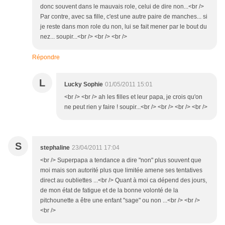
donc souvent dans le mauvais role, celui de dire non...<br />
Par contre, avec sa fille, c'est une autre paire de manches... si
je reste dans mon role du non, lui se fait mener par le bout du
nez... soupir...<br /> <br /> <br />
Répondre
L
Lucky Sophie
01/05/2011 15:01
<br /> <br /> ah les filles et leur papa, je crois qu'on
ne peut rien y faire ! soupir...<br /> <br /> <br /> <br />
S
stephaline
23/04/2011 17:04
<br /> Superpapa a tendance a dire "non" plus souvent que
moi mais son autorité plus que limitée amene ses tentatives
direct au oubliettes ...<br /> Quant à moi ca dépend des jours,
de mon état de fatigue et de la bonne volonté de la
pitchounette a être une enfant "sage" ou non ...<br /> <br />
<br />