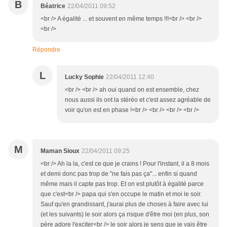
B
Béatrice
22/04/2011 09:52
<br /> A égalité ... et souvent en même temps !!!<br /> <br />
<br />
Répondre
L
Lucky Sophie
22/04/2011 12:40
<br /> <br /> ah oui quand on est ensemble, chez
nous aussi ils ont la stéréo et c'est assez agréable de
voir qu'on est en phase !<br /> <br /> <br /> <br />
M
Maman Sioux
22/04/2011 09:25
<br /> Ah la la, c'est ce que je crains ! Pour l'instant, il a 8 mois
et demi donc pas trop de "ne fais pas ça"... enfin si quand
même mais il capte pas trop. Et on est plutôt à égalité parce
que c'est<br /> papa qui s'en occupe le matin et moi le soir.
Sauf qu'en grandissant, j'aurai plus de choses à faire avec lui
(et les suivants) le soir alors ça risque d'être moi (en plus, son
père adore l'exciter<br /> le soir alors je sens que je vais être