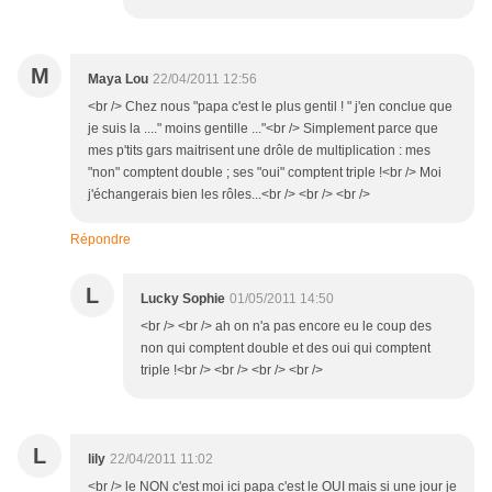
M
Maya Lou
22/04/2011 12:56
<br /> Chez nous "papa c'est le plus gentil ! " j'en conclue que
je suis la ...." moins gentille ..."<br /> Simplement parce que
mes p'tits gars maitrisent une drôle de multiplication : mes
"non" comptent double ; ses "oui" comptent triple !<br /> Moi
j'échangerais bien les rôles...<br /> <br /> <br />
Répondre
L
Lucky Sophie
01/05/2011 14:50
<br /> <br /> ah on n'a pas encore eu le coup des
non qui comptent double et des oui qui comptent
triple !<br /> <br /> <br /> <br />
L
lily
22/04/2011 11:02
<br /> le NON c'est moi ici papa c'est le OUI mais si une jour je