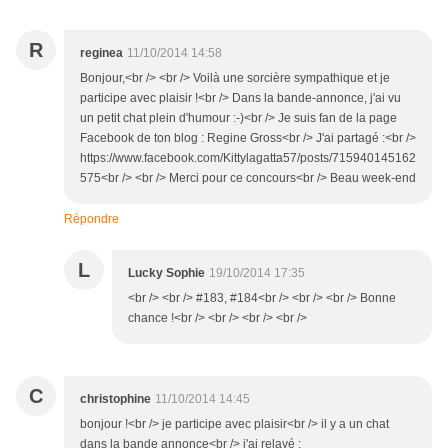
R
reginea
11/10/2014 14:58
Bonjour,<br /> <br /> Voilà une sorcière sympathique et je
participe avec plaisir !<br /> Dans la bande-annonce, j'ai vu
un petit chat plein d'humour :-)<br /> Je suis fan de la page
Facebook de ton blog : Regine Gross<br /> J'ai partagé :<br />
https://www.facebook.com/Kittylagatta57/posts/715940145162
575<br /> <br /> Merci pour ce concours<br /> Beau week-end
Répondre
L
Lucky Sophie
19/10/2014 17:35
<br /> <br /> #183, #184<br /> <br /> <br /> Bonne
chance !<br /> <br /> <br /> <br />
C
christophine
11/10/2014 14:45
bonjour !<br /> je participe avec plaisir<br /> il y a un chat
dans la bande annonce<br /> j'ai relayé :