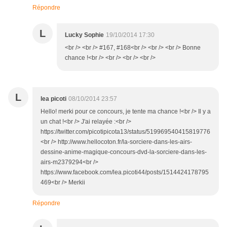
Répondre
L
Lucky Sophie
19/10/2014 17:30
<br /> <br /> #167, #168<br /> <br /> <br /> Bonne
chance !<br /> <br /> <br /> <br />
L
lea picoti
08/10/2014 23:57
Hello! merki pour ce concours, je tente ma chance !<br /> Il y a
un chat !<br /> J'ai relayée :<br />
https://twitter.com/picotipicota13/status/519969540415819776
<br /> http://www.hellocoton.fr/la-sorciere-dans-les-airs-
dessine-anime-magique-concours-dvd-la-sorciere-dans-les-
airs-m2379294<br />
https://www.facebook.com/lea.picoti44/posts/1514424178795
469<br /> Merkii
Répondre