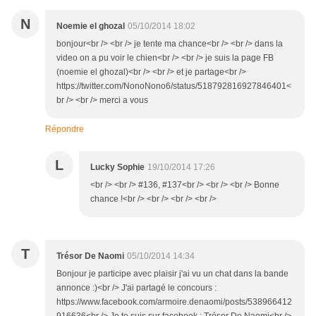
N
Noemie el ghozal
05/10/2014 18:02
bonjour<br /> <br /> je tente ma chance<br /> <br /> dans la
video on a pu voir le chien<br /> <br /> je suis la page FB
(noemie el ghozal)<br /> <br /> et je partage<br />
https://twitter.com/NonoNono6/status/518792816927846401<
br /> <br /> merci a vous
Répondre
L
Lucky Sophie
19/10/2014 17:26
<br /> <br /> #136, #137<br /> <br /> <br /> Bonne
chance !<br /> <br /> <br /> <br />
T
Trésor De Naomi
05/10/2014 14:34
Bonjour je participe avec plaisir j'ai vu un chat dans la bande
annonce :)<br /> J'ai partagé le concours :
https://www.facebook.com/armoire.denaomi/posts/538966412
916636<br /> Je te suis sur facebook : Trésor De Naomi<br />