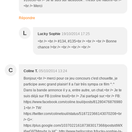
<br /> Merci
Répondre
L
Lucky Sophie
19/10/2014 17:25
<br /> <br /> #134, #135<br /> <br /> <br /> Bonne
chance !<br /> <br /> <br /> <br />
C
Coline T.
05/10/2014 13:24
Bonjour,<br /> merci pour ce jeu concours c'est chouette, je
participe avec grand plaisir! Il a l'air très sympa ce film ^.^
Dans la bande annonce il y a, entre autre, un chat.<br /> Je te
suis déjà sur FB (coline touil)<br /> J'ai partagé sur:<br /> FB:
https://www.facebook.com/coline.touil/posts/81280476876980
1<br /> TW:
https://twitter.com/colinetouil/status/518722366143070208<br
/> G+:
https://plus.google.com/103702216187383017368/posts/dWX
i6wG9TMm<br /> HC: http://www.hellocoton.fr/lucky-sophie-la-