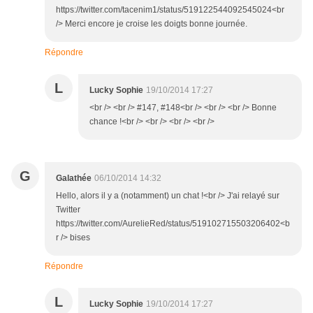
https://twitter.com/tacenim1/status/519122544092545024<br
/> Merci encore je croise les doigts bonne journée.
Répondre
L
Lucky Sophie
19/10/2014 17:27
<br /> <br /> #147, #148<br /> <br /> <br /> Bonne
chance !<br /> <br /> <br /> <br />
G
Galathée
06/10/2014 14:32
Hello, alors il y a (notamment) un chat !<br /> J'ai relayé sur
Twitter
https://twitter.com/AurelieRed/status/519102715503206402<b
r /> bises
Répondre
L
Lucky Sophie
19/10/2014 17:27