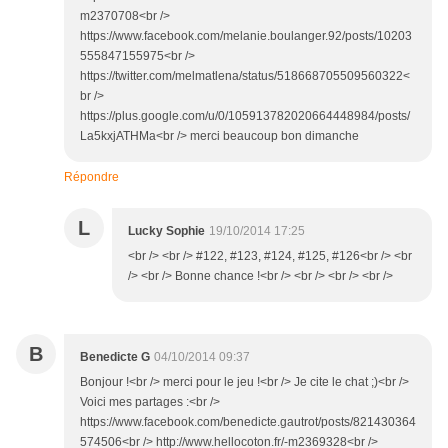
m2370708<br />
https://www.facebook.com/melanie.boulanger.92/posts/10203
555847155975<br />
https://twitter.com/melmatlena/status/518668705509560322<
br />
https://plus.google.com/u/0/105913782020664448984/posts/
La5kxjATHMa<br /> merci beaucoup bon dimanche
Répondre
L
Lucky Sophie
19/10/2014 17:25
<br /> <br /> #122, #123, #124, #125, #126<br /> <br
/> <br /> Bonne chance !<br /> <br /> <br /> <br />
B
Benedicte G
04/10/2014 09:37
Bonjour !<br /> merci pour le jeu !<br /> Je cite le chat ;)<br />
Voici mes partages :<br />
https://www.facebook.com/benedicte.gautrot/posts/821430364
574506<br /> http://www.hellocoton.fr/-m2369328<br />