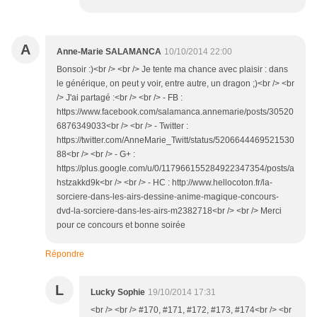
A
Anne-Marie SALAMANCA
10/10/2014 22:00
Bonsoir :)<br /> <br /> Je tente ma chance avec plaisir : dans
le générique, on peut y voir, entre autre, un dragon ;)<br /> <br
/> J'ai partagé :<br /> <br /> - FB :
https://www.facebook.com/salamanca.annemarie/posts/30520
6876349033<br /> <br /> - Twitter :
https://twitter.com/AnneMarie_Twitt/status/5206644469521530
88<br /> <br /> - G+ :
https://plus.google.com/u/0/117966155284922347354/posts/a
hstzakkd9k<br /> <br /> - HC : http://www.hellocoton.fr/la-
sorciere-dans-les-airs-dessine-anime-magique-concours-
dvd-la-sorciere-dans-les-airs-m2382718<br /> <br /> Merci
pour ce concours et bonne soirée
Répondre
L
Lucky Sophie
19/10/2014 17:31
<br /> <br /> #170, #171, #172, #173, #174<br /> <br