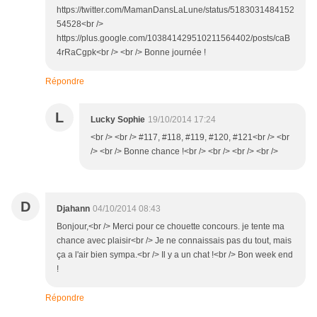
https://twitter.com/MamanDansLaLune/status/5183031484152
54528<br />
https://plus.google.com/103841429510211564402/posts/caB
4rRaCgpk<br /> <br /> Bonne journée !
Répondre
L
Lucky Sophie
19/10/2014 17:24
<br /> <br /> #117, #118, #119, #120, #121<br /> <br
/> <br /> Bonne chance !<br /> <br /> <br /> <br />
D
Djahann
04/10/2014 08:43
Bonjour,<br /> Merci pour ce chouette concours. je tente ma
chance avec plaisir<br /> Je ne connaissais pas du tout, mais
ça a l'air bien sympa.<br /> Il y a un chat !<br /> Bon week end
!
Répondre