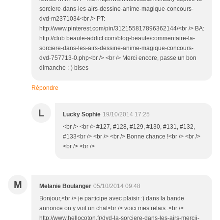
sorciere-dans-les-airs-dessine-anime-magique-concours-
dvd-m2371034<br /> PT:
http://www.pinterest.com/pin/312155817896362144/<br /> BA:
http://club.beaute-addict.com/blog-beaute/commentaire-la-
sorciere-dans-les-airs-dessine-anime-magique-concours-
dvd-757713-0.php<br /> <br /> Merci encore, passe un bon
dimanche :-) bises
Répondre
L
Lucky Sophie
19/10/2014 17:25
<br /> <br /> #127, #128, #129, #130, #131, #132,
#133<br /> <br /> <br /> Bonne chance !<br /> <br />
<br /> <br />
M
Melanie Boulanger
05/10/2014 09:48
Bonjour,<br /> je participe avec plaisir :) dans la bande
annonce on y voit un chat<br /> voici mes relais :<br />
http://www.hellocoton.fr/dvd-la-sorciere-dans-les-airs-mercii-