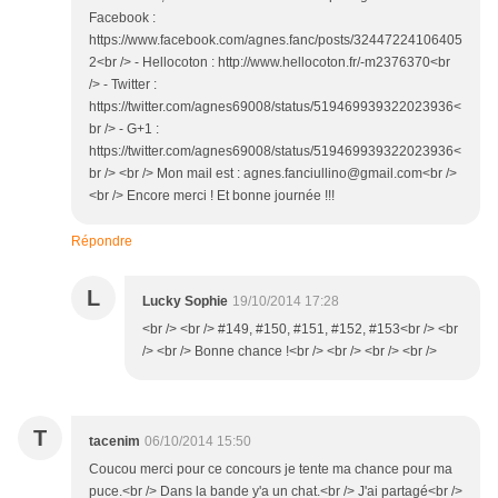
Facebook :
https://www.facebook.com/agnes.fanc/posts/32447224106405
2<br /> - Hellocoton : http://www.hellocoton.fr/-m2376370<br
/> - Twitter :
https://twitter.com/agnes69008/status/519469939322023936<
br /> - G+1 :
https://twitter.com/agnes69008/status/519469939322023936<
br /> <br /> Mon mail est : agnes.fanciullino@gmail.com<br />
<br /> Encore merci ! Et bonne journée !!!
Répondre
L
Lucky Sophie
19/10/2014 17:28
<br /> <br /> #149, #150, #151, #152, #153<br /> <br
/> <br /> Bonne chance !<br /> <br /> <br /> <br />
T
tacenim
06/10/2014 15:50
Coucou merci pour ce concours je tente ma chance pour ma
puce.<br /> Dans la bande y'a un chat.<br /> J'ai partagé<br />