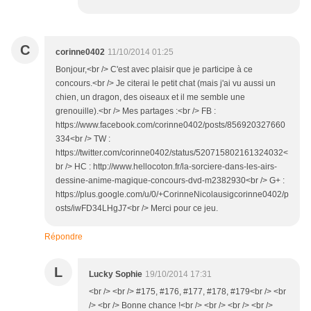
C
corinne0402
11/10/2014 01:25
Bonjour,<br /> C'est avec plaisir que je participe à ce
concours.<br /> Je citerai le petit chat (mais j'ai vu aussi un
chien, un dragon, des oiseaux et il me semble une
grenouille).<br /> Mes partages :<br /> FB :
https://www.facebook.com/corinne0402/posts/856920327660
334<br /> TW :
https://twitter.com/corinne0402/status/520715802161324032<
br /> HC : http://www.hellocoton.fr/la-sorciere-dans-les-airs-
dessine-anime-magique-concours-dvd-m2382930<br /> G+ :
https://plus.google.com/u/0/+CorinneNicolausigcorinne0402/p
osts/iwFD34LHgJ7<br /> Merci pour ce jeu.
Répondre
L
Lucky Sophie
19/10/2014 17:31
<br /> <br /> #175, #176, #177, #178, #179<br /> <br
/> <br /> Bonne chance !<br /> <br /> <br /> <br />