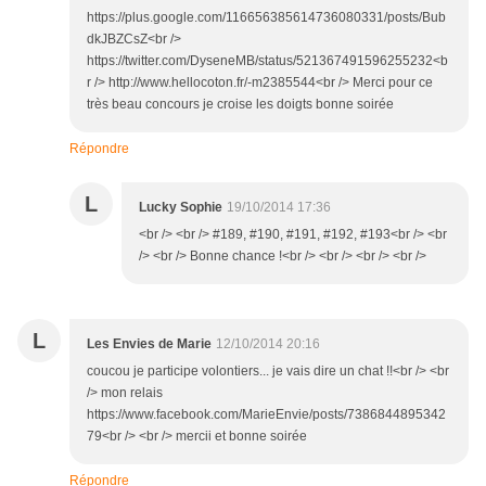
https://plus.google.com/116656385614736080331/posts/Bub
dkJBZCsZ<br />
https://twitter.com/DyseneMB/status/521367491596255232<b
r /> http://www.hellocoton.fr/-m2385544<br /> Merci pour ce
très beau concours je croise les doigts bonne soirée
Répondre
L
Lucky Sophie
19/10/2014 17:36
<br /> <br /> #189, #190, #191, #192, #193<br /> <br
/> <br /> Bonne chance !<br /> <br /> <br /> <br />
L
Les Envies de Marie
12/10/2014 20:16
coucou je participe volontiers... je vais dire un chat !!<br /> <br
/> mon relais
https://www.facebook.com/MarieEnvie/posts/7386844895342
79<br /> <br /> mercii et bonne soirée
Répondre