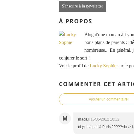
S'inscrire à la newsletter
À PROPOS
Blog d'une maman à Lyon, 
bons plans de parents : idé
nombreuse... En général, j'
conjurer le sort !
Voir le profil de
Lucky Sophie
sur le po
COMMENTER CET ARTI
Ajouter un commentaire
M
magali
15/05/2012 10:12
et y'en a pas à Paris ?????<br /> b