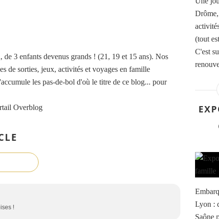
Une jou
Drôme, 
activit
(tout es
C'est su
de 3 enfants devenus grands ! (21, 19 et 15 ans). Nos
renouvea
es de sorties, jeux, activités et voyages en famille
accumule les pas-de-bol d'où le titre de ce blog... pour
rtail Overblog
EXP
CLE
Embarqu
Lyon : d
ises !
Saône p