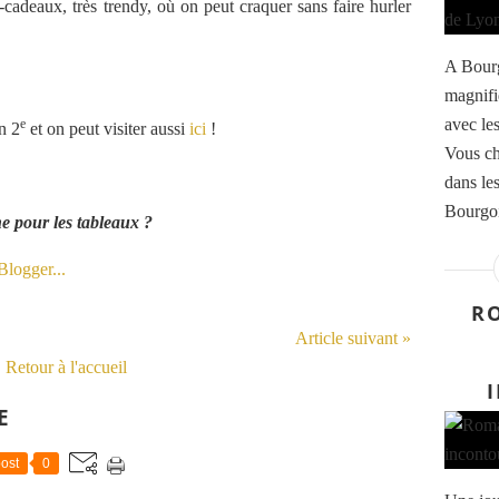
cadeaux, très trendy, où on peut craquer sans faire hurler
A Bourg
magnifi
avec les
e
n 2
et on peut visiter aussi
ici
!
Vous ch
dans le
Bourgoin
he pour les tableaux ?
RO
Article suivant »
Retour à l'accueil
E
ost
0