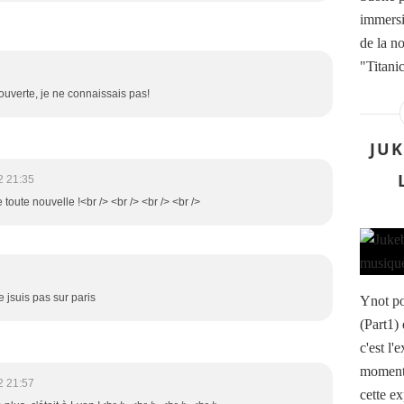
immersi
de la n
"Titani
ouverte, je ne connaissais pas!
JUK
2 21:35
 toute nouvelle !<br /> <br /> <br /> <br />
jsuis pas sur paris
Ynot po
(Part1)
c'est l'
moment 
2 21:57
cette e