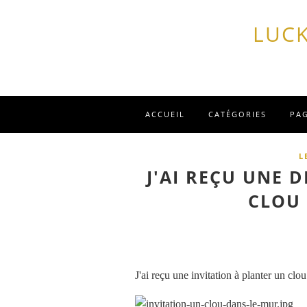
LUCK
ACCUEIL
CATÉGORIES
PA
L
J'AI REÇU UNE D
CLOU 
J'ai reçu une invitation à planter un clo