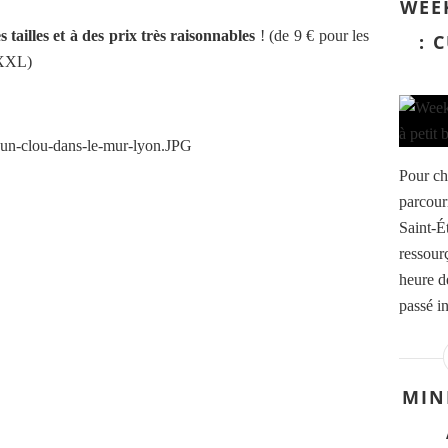
WEE
s tailles et à des prix très raisonnables
! (de 9 € pour les
: 
 XXL)
Pour ch
parcouri
Saint-É
ressourç
heure d
passé in
MIN