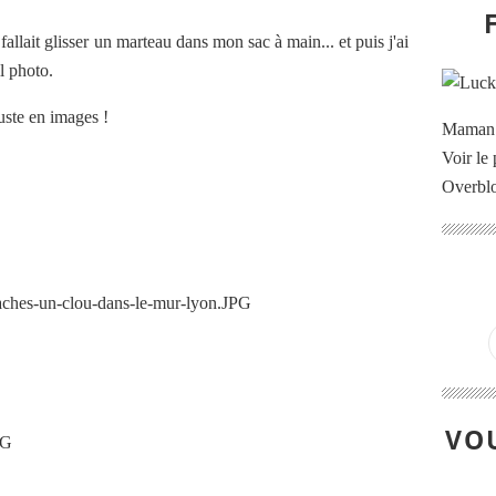
fallait glisser un marteau dans mon sac à main... et puis j'ai
il photo.
juste en images !
Maman à
Voir le 
Overbl
VOU