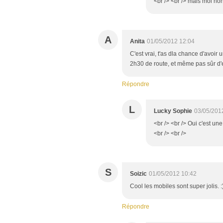
<br /> <br /> mais moi non 
A
Anita
01/05/2012 12:04
C'est vrai, t'as dla chance d'avoir
2h30 de route, et même pas sûr d'e
Répondre
L
Lucky Sophie
03/05/201
<br /> <br /> Oui c'est u
<br /> <br />
S
Soizic
01/05/2012 10:42
Cool les mobiles sont super jolis. :
Répondre