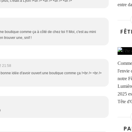
plus, c'était à Lyon !<br /> <br /> <br /> <br />
entre d
FÊT
 une boutique comme ça à côté de chez toi !! Moi, c'est au mini
n trouver une, snif !
Comme c
2 21:58
l'envie
ne bonne idée d'avoir ouvert une boutique comme ça !<br /> <br />
notre F
Lumière
2025 es
Tête d'O
)
PA