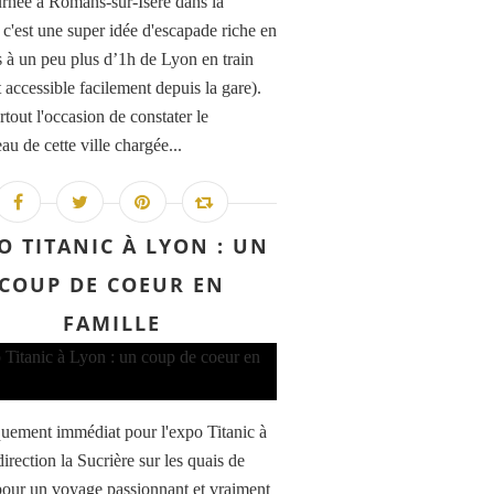
rnée à Romans-sur-Isère dans la
c'est une super idée d'escapade riche en
és à un peu plus d’1h de Lyon en train
t accessible facilement depuis la gare).
rtout l'occasion de constater le
u de cette ville chargée...
O TITANIC À LYON : UN
COUP DE COEUR EN
FAMILLE
ement immédiat pour l'expo Titanic à
irection la Sucrière sur les quais de
our un voyage passionnant et vraiment