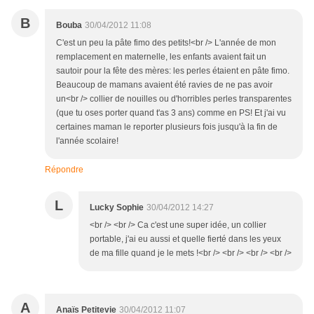
B
Bouba
30/04/2012 11:08
C'est un peu la pâte fimo des petits!<br /> L'année de mon
remplacement en maternelle, les enfants avaient fait un
sautoir pour la fête des mères: les perles étaient en pâte fimo.
Beaucoup de mamans avaient été ravies de ne pas avoir
un<br /> collier de nouilles ou d'horribles perles transparentes
(que tu oses porter quand t'as 3 ans) comme en PS! Et j'ai vu
certaines maman le reporter plusieurs fois jusqu'à la fin de
l'année scolaire!
Répondre
L
Lucky Sophie
30/04/2012 14:27
<br /> <br /> Ca c'est une super idée, un collier
portable, j'ai eu aussi et quelle fierté dans les yeux
de ma fille quand je le mets !<br /> <br /> <br /> <br />
A
Anaïs Petitevie
30/04/2012 11:07