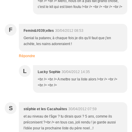
<br /> <br /> Merci, nous on a pas fait grand chose,
c'est le kit qui est bien foutu !<br /> <br /> <br /> <br />
F
Femin&#039;elles
30/04/2012 08:53
Genial la patarev, à chaque fois je dis qu'il faut que j'en
achète, les nains adoreraient !
Répondre
L
Lucky Sophie
30/04/2012 14:35
<br /> <br /> A mettre sur la liste alors !<br /> <br />
<br /> <br />
S
stéphie et les Cacahuètes
30/04/2012 07:59
et au niveau de l'âge ? tu dirais quoi ? 5 ans, comme ils
préconisent ?<br /> en tous cas, joli rendu ! je garde aussi
l'idée pour la prochaine liste du père noel...!