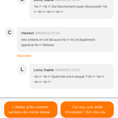
Lucky Sophie
30/04/2012 14:37
<br /> <br /> Oui franchement super découverte !<br
/> <br /> <br /> <br />
C
chezmel
30/04/2012 07:42
mes enfants en ont fait aussi<br /> ils ont également
apprécié<br /> Mélanie
Répondre
L
Lucky Sophie
30/04/2012 14:37
<br /> <br /> Quels kits ont-il essayé ?<br /> <br />
<br /> <br />
< Atelier p'tits cuistots :
J'ai reçu une drôle
verrines de crème dessert,
d'invitation ! [Un clou dans
esprit cupcakes !
le mur] >