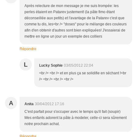
Après relecture de mon message je me suis trompée: les
perles étaient en Patarev justement! (la pâte fimo étant
déconseillée aux petits) et l'avantage de la Patarev c'est que
comme tu dis, les<br /> "doses" pour le mélange des couleurs
afin d'en obtenir d'autres sont bien expliquées! J'essaierai de
mettre en ligne un jour un exemple des colliers
Répondre
L
Lucky Sophie
03/05/2012 22:04
<br /> <br /> et en plus ça se solidifie en séchant !<br
/> <br /> <br /> <br />
A
Anita
30/04/2012 17:16
C'est parfait pour s'occuper avec le temps qu'il fait (soupir)
Mes enfants adorent la pâte à modeler, celle-ci sera sûrement
notre prochain achat.
Répondre