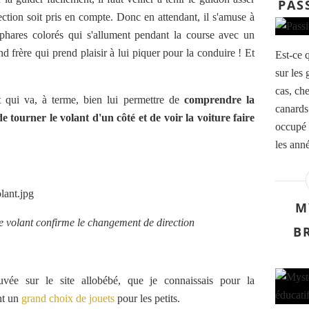
PAS
ection soit pris en compte. Donc en attendant,
il s'amuse
à
phares colorés qui s'allument pendant la course avec un
nd frère qui prend plaisir à lui piquer pour la conduire ! Et
Est-ce q
sur les 
cas, ch
 qui va, à terme, bien lui permettre de
comprendre la
canards 
 de tourner le volant d'un côté et de voir la voiture faire
occupé 
les anné
M
e volant confirme le changement de direction
B
ouvée sur le site allobébé, que je connaissais pour la
nt un
grand choix de jouets
pour les petits.