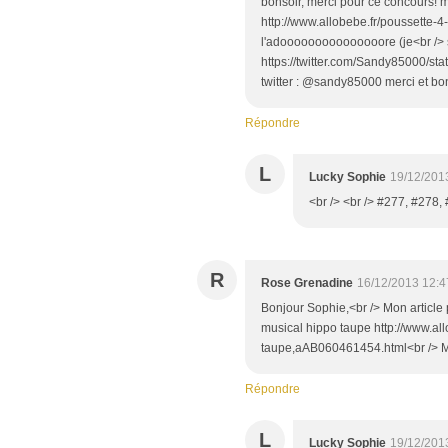
bonsoir, merci pour ce concours! m
http://www.allobebe.fr/poussette-
l'adooooooooooooooore (je<br /> suis
https://twitter.com/Sandy85000/st
twitter : @sandy85000 merci et bo
Répondre
L
Lucky Sophie
19/12/201
<br /> <br /> #277, #278, 
R
Rose Grenadine
16/12/2013 12:4
Bonjour Sophie,<br /> Mon article 
musical hippo taupe http://www.all
taupe,aAB060461454.html<br /> Me
Répondre
L
Lucky Sophie
19/12/201