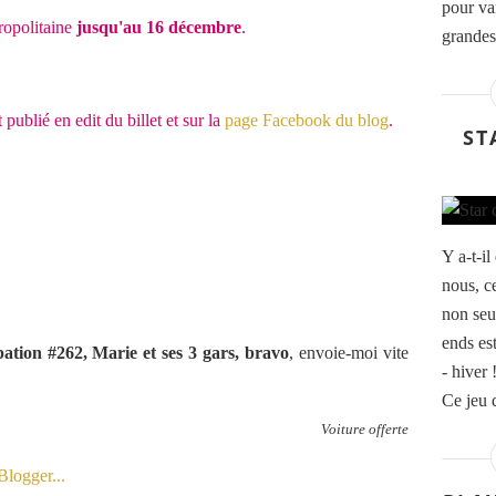
pour var
ropolitaine
jusqu'au 16 décembre
.
grandes
at publié en edit du billet et sur la
page Facebook du blog
.
ST
Y a-t-i
nous, ce
non seu
ends es
pation #262, Marie et ses 3 gars, bravo
, envoie-moi vite
- hiver 
Ce jeu d
Voiture offerte