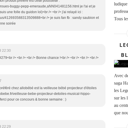
on produit préféré est cette poussette :
ludique
4-roues-buggy-pepp-emeraude,aNN041481156.html je l'ai et je
profess
 une folle du guidon lol)<br /> <br /> j'ai relayé ici :
atus/412693588313509888<br /> je suis fan fb : sandy saubion et
Tous les
nne soirée
LE
3 22:30
B
#279<br /> <br /> <br /> Bonne chance !<br /> <br /> <br /> <br />
Avec de
7
saga Ha
préféré chez allobébé est la veilleuse bébé projecteur d'étoiles
les Leg
obebe.fr/veilleuse-bebe-projecteur-detoiles-musical-hippo-
sur les 
rci pour ce concours & bonne semaine : )
au cent
que nou
3 22:29