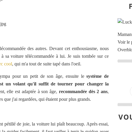
Maman à
Voir le 
 télécommandée des autres. Devant cet enthousiasme, nous
Overbl
 à sa voiture télécommandée à lui. Je suis tombée sur ce
c cool
, qui m'a tout de suite tapé dans l'oeil.
sympa pour un petit de son âge, ensuite le
système de
est un volant qu'il suffit de tourner pour changer la
nt, elle est adaptée à son âge,
recommandée dès 2 ans
,
 que j'ai regardées, qui étaient pour plus grands.
VOU
t pétillé de joie, la voiture lui plaît beaucoup. Après essai,
 la guider facilement, il faut veiller à tenir le guidon asser