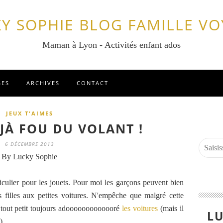
Y SOPHIE BLOG FAMILLE V
Maman à Lyon - Activités enfant ados
GES
ARCHIVES
CONTACT
JEUX T'AIMES
ÉJÀ FOU DU VOLANT !
6 DÉCEMBRE 2013
By Lucky Sophie
ticulier pour les jouets. Pour moi les garçons peuvent bien
es filles aux petites voitures. N'empêche que malgré cette
is tout petit toujours adooooooooooooré
les voitures
(mais il
LU
).