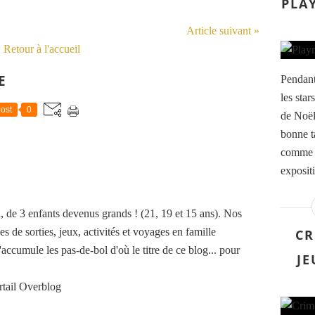
PLA
Article suivant »
Retour à l'accueil
E
Pendant
les star
ost
0
de Noël 
bonne ta
comme o
exposit
de 3 enfants devenus grands ! (21, 19 et 15 ans). Nos
es de sorties, jeux, activités et voyages en famille
CR
accumule les pas-de-bol d'où le titre de ce blog... pour
JE
rtail Overblog