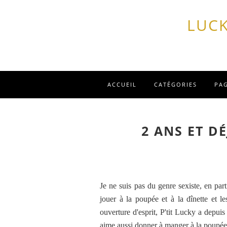
LUCK
ACCUEIL
CATÉGORIES
PA
2 ANS ET D
Je ne suis pas du genre sexiste, en par
jouer à la poupée et à la dînette et l
ouverture d'esprit, P'tit Lucky a depu
aime aussi donner à manger à la poupée