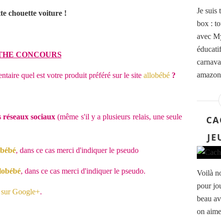
Je suis 
te chouette voiture !
box : t
avec My
éducatif
THE CONCOURS
carnaval
amazoni
taire quel est votre produit préféré sur le site
allobébé
?
s réseaux sociaux
(même s'il y a plusieurs relais, un
e seule
CA
JE
obébé
, dans ce cas merci d'indiquer le pseudo
lobébé
,
dans ce cas merci d'indiquer le pseudo.
Voilà n
pour jo
 sur Google+
.
beau av
on aime