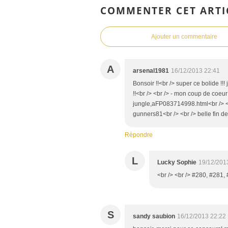
COMMENTER CET ARTI
Ajouter un commentaire
A
arsenal1981
16/12/2013 22:41
Bonsoir !!<br /> super ce bolide !!!
!!<br /> <br /> - mon coup de coeur 
jungle,aFP083714998.html<br /> <br
gunners81<br /> <br /> belle fin de
Répondre
L
Lucky Sophie
19/12/201
<br /> <br /> #280, #281, 
S
sandy saubion
16/12/2013 22:22