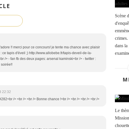
CLE
Scène d
d'enquê
emmènen
crimes.
dans la
 j'adore !! merci pour ce concours! je tente ma chance avec plaisir
examine
: ce tapis d'éveil ;) http://www.allobebe.fr/tapis-deveil-de-la-
 /> - fan fb des deux pages: arsenal kaminski<br /> - twitter :
 soirée!!
M
3 22:32
#282<br /> <br /> <br /> Bonne chance !<br /> <br /> <br /> <br />
Le thèm
Mission
chouette