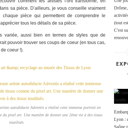
Une jou
écouvrir comment les artistes l'ont transformé, en
Drôme, 
dans sa pièce. D'ailleurs, je vous conseille vraiment
activit
ur chaque pièce qui permettent de comprendre le
(tout es
'apprécier tous les détails de sa pièce.
C'est su
rès variée, aussi bien en termes de styles que de
renouvea
rait pouvoir trouver ses coups de coeur (en tous cas,
de coeur !).
EXP
 artiste autodidacte Adventis a réalisé cette immense portrait en
Embarqu
e du pixel art. Une manière de donner une 2ème vie à des tissus
Lyon : d
inutilisés.
Saône p