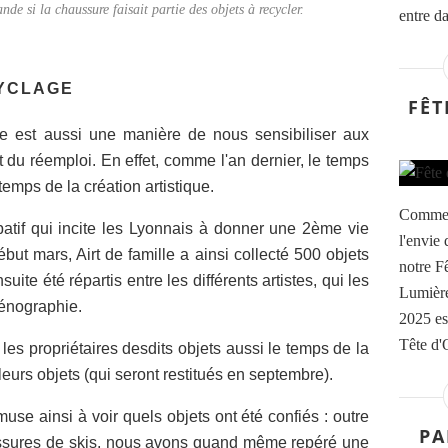
de si la chaussure faisait partie des objets à recycler.
entre d
YCLAGE
FÊT
ille est aussi une manière de nous sensibiliser aux
t du réemploi. En effet, comme l'an dernier, le temps
temps de la création artistique.
Comme c
cipatif qui incite les Lyonnais à donner une 2ème vie
l'envie
Début mars, Airt de famille a ainsi collecté 500 objets
notre F
ite été répartis entre les différents artistes, qui les
Lumière
cénographie.
2025 es
Tête d'O
les propriétaires desdits objets aussi le temps de la
eurs objets (qui seront restitués en septembre).
use ainsi à voir quels objets ont été confiés : outre
PA
ussures de skis, nous avons quand même repéré une