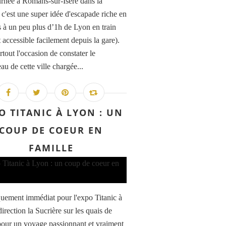
rnée à Romans-sur-Isère dans la
c'est une super idée d'escapade riche en
és à un peu plus d’1h de Lyon en train
t accessible facilement depuis la gare).
rtout l'occasion de constater le
u de cette ville chargée...
O TITANIC À LYON : UN
COUP DE COEUR EN
FAMILLE
ement immédiat pour l'expo Titanic à
irection la Sucrière sur les quais de
our un voyage passionnant et vraiment