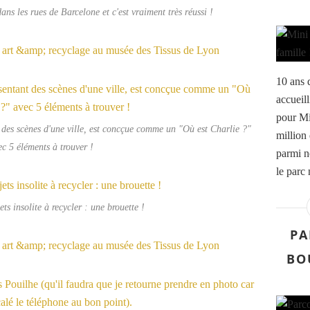
ns les rues de Barcelone et c'est vraiment très réussi !
10 ans 
accueill
pour Mi
 des scènes d'une ville, est concçue comme un "Où est Charlie ?"
million 
ec 5 éléments à trouver !
parmi n
le parc 
ts insolite à recycler : une brouette !
PA
BO