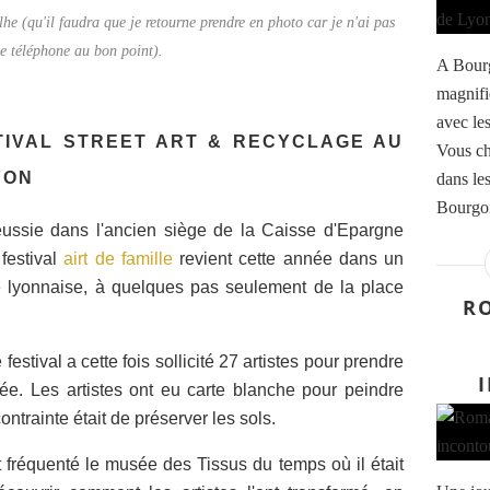
 (qu'il faudra que je retourne prendre en photo car je n'ai pas
le téléphone au bon point).
A Bourg
magnifi
avec les
STIVAL STREET ART & RECYCLAGE AU
Vous ch
YON
dans le
Bourgoin
éussie dans l'ancien siège de la Caisse d'Epargne
festival
airt de famille
revient cette année dans un
e lyonnaise, à quelques pas seulement de la place
RO
estival a cette fois sollicité 27 artistes pour prendre
. Les artistes ont eu carte blanche pour peindre
contrainte était de préserver les sols.
 fréquenté le musée des Tissus du temps où il était