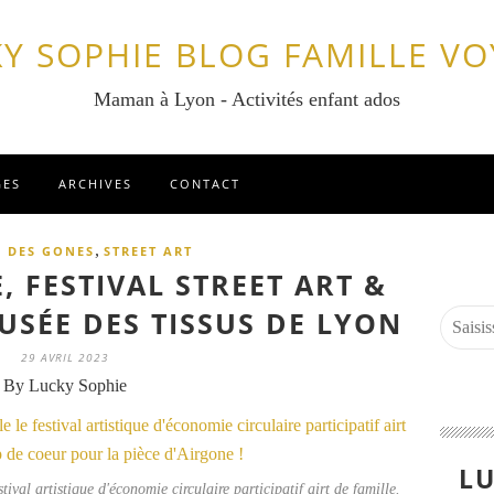
Y SOPHIE BLOG FAMILLE V
Maman à Lyon - Activités enfant ados
GES
ARCHIVES
CONTACT
,
N DES GONES
STREET ART
, FESTIVAL STREET ART &
USÉE DES TISSUS DE LYON
29 AVRIL 2023
By Lucky Sophie
LU
ival artistique d'économie circulaire participatif airt de famille.