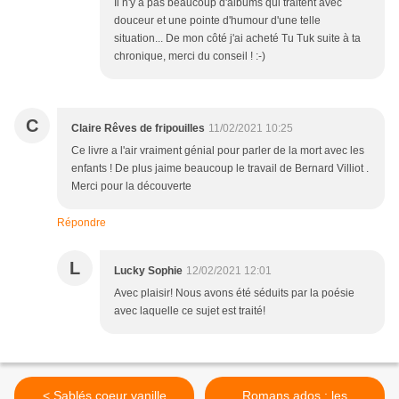
Il n'y a pas beaucoup d'albums qui traitent avec
douceur et une pointe d'humour d'une telle
situation... De mon côté j'ai acheté Tu Tuk suite à ta
chronique, merci du conseil ! :-)
C
Claire Rêves de fripouilles
11/02/2021 10:25
Ce livre a l'air vraiment génial pour parler de la mort avec les
enfants ! De plus jaime beaucoup le travail de Bernard Villiot .
Merci pour la découverte
Répondre
L
Lucky Sophie
12/02/2021 12:01
Avec plaisir! Nous avons été séduits par la poésie
avec laquelle ce sujet est traité!
< Sablés coeur vanille
Romans ados : les