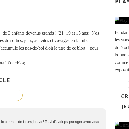
PLA
Pendant
de 3 enfants devenus grands ! (21, 19 et 15 ans). Nos
les star
es de sorties, jeux, activités et voyages en famille
de Noël 
accumule les pas-de-bol d'où le titre de ce blog... pour
bonne ta
comme o
rtail Overblog
exposit
CLE
CR
JE
p le champs de fleurs, bravo ! Ravi d'avoir pu partager avec vous