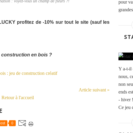
nation : voyez-vous un champ de fleurs ?!
pour var
grandes
UCKY profitez de -10% sur tout le site (sauf les
ST
e construction en bois ?
Y a-t-i
nous, ce
non seu
Article suivant »
ends es
Retour à l'accueil
- hiver 
Ce jeu d
E
ost
0