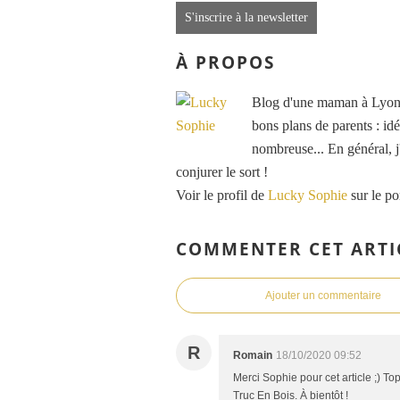
S'inscrire à la newsletter
À PROPOS
Blog d'une maman à Lyon, 
bons plans de parents : idé
nombreuse... En général, j'
conjurer le sort !
Voir le profil de
Lucky Sophie
sur le po
COMMENTER CET ARTI
Ajouter un commentaire
R
Romain
18/10/2020 09:52
Merci Sophie pour cet article ;) To
Truc En Bois. À bientôt !