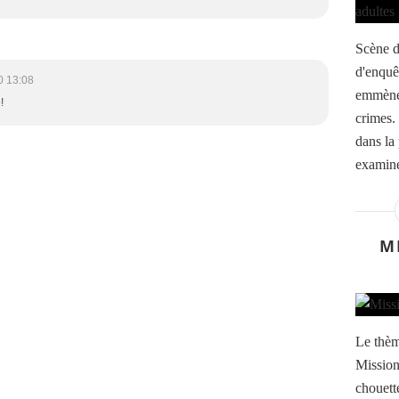
Scène d
d'enquê
0 13:08
emmènen
!
crimes.
dans la
examine
M
Le thèm
Mission
chouette