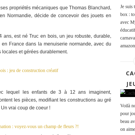
Je suis 
e ses propriétés mécaniques que Thomas Blanchard,
box : t
 en Normandie, décide de concevoir des jouets en
avec My
éducatif
4 ans, est né Truc en bois, un jeu robuste, durable,
carnaval
ué en France dans la menuiserie normande, avec du
amazoni
ts locales et gérées durablement.
CA
JE
ec lequel les enfants de 3 à 12 ans imaginent,
ntent les pièces, modifiant les constructions au gré
Voilà n
. Un vrai coup de coeur !
pour jo
beau av
on aime