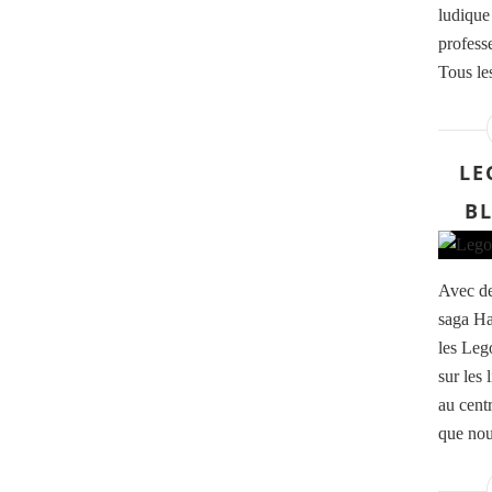
ludique
profess
Tous les
LE
B
Avec de
saga Ha
les Leg
sur les 
au cent
que nou