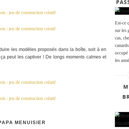
PAS
Est-ce q
sur les 
cas, ch
canards 
duire les modèles proposés dans la boîte, soit à en
occupé 
e ça peut les captiver ! De longs moments calmes et
les anné
M
B
 PAPA MENUISIER