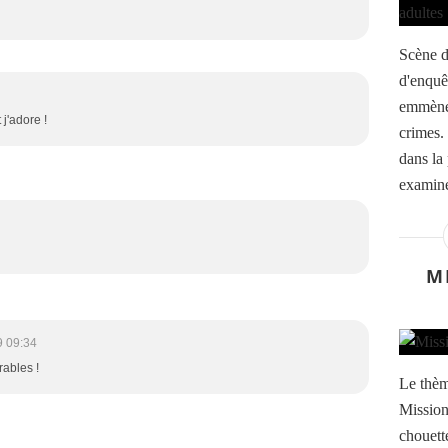
Scène d
d'enquê
emmènen
 j'adore !
crimes.
dans la
examine
M
9 09:34
rables !
Le thèm
Mission
chouette