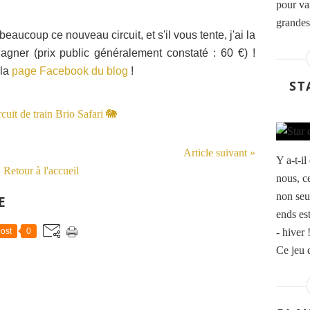
pour var
grandes
aucoup ce nouveau circuit, et s'il vous tente, j'ai la
agner (prix public généralement constaté : 60 €) !
 la
page Facebook du blog
!
ST
Article suivant »
Y a-t-i
Retour à l'accueil
nous, ce
non seu
E
ends es
ost
0
- hiver 
Ce jeu d