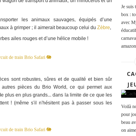
 wagon de transport d'animaux, un rhinocéros et un
Je suis 
box : t
ansporter les animaux sauvages, équipés d’une
avec My
maux à grimper ; il aimerait beaucoup celui du
Zèbre
,
éducatif
carnaval
rbes ailes rouges et d’une hélice mobile !
amazoni
CA
ces sont robustes, sûres et de qualité et bien sûr
JE
 autres pièces du Brio World, ce qui permet aux
 plus en plus grands... dans la limite de ce que les
tent ! (même s'il n'hésitent pas à passer sous les
Voilà n
pour jo
beau av
on aime