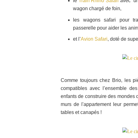
le
Train Rhino Safari
avec
un
wagon chargé de foin
,
les wagons safari pour tr
passerelle pour aider les ani
et l’
Avion Safari
, doté de supe
Comme toujours chez Brio, les piè
compatibles avec l’ensemble des
enfants de construire des mondes de
murs de l'appartement leur permet
tables et canapés !