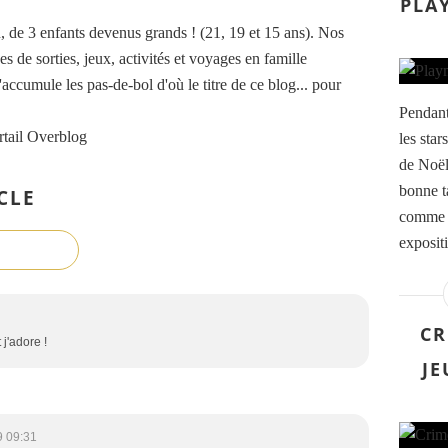
PLA
de 3 enfants devenus grands ! (21, 19 et 15 ans). Nos
es de sorties, jeux, activités et voyages en famille
accumule les pas-de-bol d'où le titre de ce blog... pour
Pendant
rtail Overblog
les star
de Noël 
bonne ta
CLE
comme o
exposit
CR
 j'adore !
JE
9 09:31