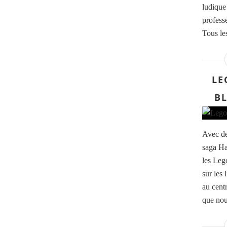
ludique
profess
Tous les
LE
B
Avec de
saga Ha
les Leg
sur les 
au cent
que nou