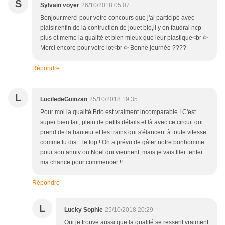
S
Sylvain voyer
26/10/2018 05:07
Bonjour,merci pour votre concours que j'ai participé avec
plaisir,enfin de la contruction de jouet bio,il y en faudrai ncp
plus et meme la qualité et bien mieux que leur plastique<br />
Merci encore pour votre lot<br /> Bonne journée ????
Répondre
L
LuciledeGuinzan
25/10/2018 19:35
Pour moi la qualité Brio est vraiment incomparable ! C'est
super bien fait, plein de petits détails et là avec ce circuit qui
prend de la hauteur et les trains qui s'élancent à toute vitesse
comme tu dis... le top ! On a prévu de gâter notre bonhomme
pour son anniv ou Noël qui viennent, mais je vais filer tenter
ma chance pour commencer !!
Répondre
L
Lucky Sophie
25/10/2018 20:29
Oui je trouve aussi que la qualité se ressent vraiment