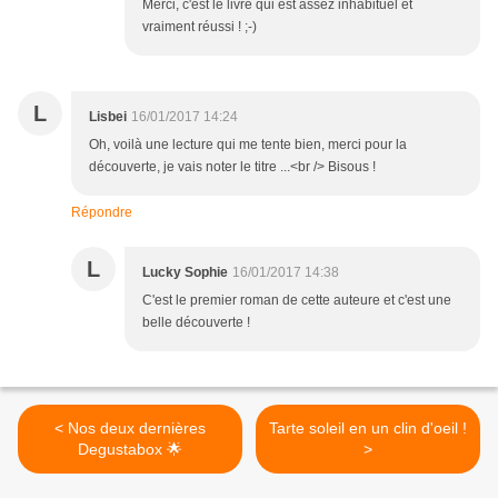
Merci, c'est le livre qui est assez inhabituel et
vraiment réussi ! ;-)
L
Lisbei
16/01/2017 14:24
Oh, voilà une lecture qui me tente bien, merci pour la
découverte, je vais noter le titre ...<br /> Bisous !
Répondre
L
Lucky Sophie
16/01/2017 14:38
C'est le premier roman de cette auteure et c'est une
belle découverte !
< Nos deux dernières
Tarte soleil en un clin d'oeil !
Degustabox 🌟
>