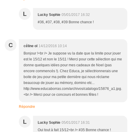
L
Lucky Sophie
05/01/2017 16:32
#36, #37, #38, #39 Bonne chance !
C
céline ol
14/12/2016 10:14
Bonjour !<br /> Je suppose vu la date que la limite pour jouer
est le 15/12 et non le 15/11 ! Merci pour cette sélection qui me
donne quelques idées pour mes cadeaux de Noel (pas
encore commencés !). Chez Educa, je sélectrionnerais une
boite de jeu pour ma petite dernière qui nous réclame
beaucoup de jouer au mémory, domino etc...
http://www.educaborras.com/archivos/catalogo/15876_a1.jpg.
<br /> Merci pour ce concours et bonnes fêtes !
Répondre
L
Lucky Sophie
05/01/2017 16:31
Oui tout à fait 15/12<br /> #35 Bonne chance !