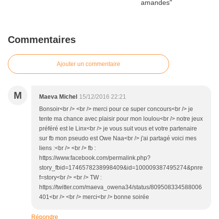
Commentaires
Ajouter un commentaire
M
Maeva Michel
15/12/2016 22:21
Bonsoir<br /> <br /> merci pour ce super concours<br /> je
tente ma chance avec plaisir pour mon loulou<br /> notre jeux
préféré est le Linx<br /> je vous suit vous et votre partenaire
sur fb mon pseudo est Owe Naa<br /> j'ai partagé voici mes
liens :<br /> <br /> fb :
https://www.facebook.com/permalink.php?
story_fbid=1746578238998409&id=100009387495274&pnre
f=story<br /> <br /> TW :
https://twitter.com/maeva_owena34/status/809508334588006
401<br /> <br /> merci<br /> bonne soirée
Répondre