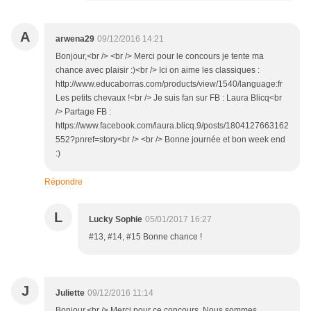
A
arwena29
09/12/2016 14:21
Bonjour,<br /> <br /> Merci pour le concours je tente ma
chance avec plaisir :)<br /> Ici on aime les classiques :
http://www.educaborras.com/products/view/1540/language:fr
Les petits chevaux !<br /> Je suis fan sur FB : Laura Blicq<br
/> Partage FB :
https://www.facebook.com/laura.blicq.9/posts/1804127663162
552?pnref=story<br /> <br /> Bonne journée et bon week end
:)
Répondre
L
Lucky Sophie
05/01/2017 16:27
#13, #14, #15 Bonne chance !
J
Juliette
09/12/2016 11:14
Bonjour,<br /> Merci pour ce concours. Nous sommes