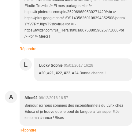
Elodie Trcz<br /> Et mes partages :<br /> -
https://fr.pinterest.com/pin/352969689530271429/<br /> -
https://plus.google.com/u/0/114356260108394352508/posts/
YYV7RYJ8pvT?sfc=true<br /> -
https://twitter.com/Na_Hers/status/807588059625771008<br
/> <br /> Merci !
Répondre
L
Lucky Sophie
05/01/2017 16:28
#20, #21, #22, #23, #24 Bonne chance !
A
Alice92
09/12/2016 16:57
Bonjour, ici nous sommes des inconditionnels du Lynx chez
Educa et je trouve que le bout de langue a l'air super !! Je
tente ma chance ! Bises
Répondre