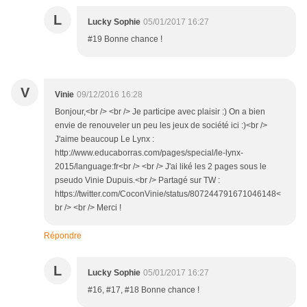
L
Lucky Sophie
05/01/2017 16:27
#19 Bonne chance !
V
Vinie
09/12/2016 16:28
Bonjour,<br /> <br /> Je participe avec plaisir :) On a bien
envie de renouveler un peu les jeux de société ici :)<br />
J'aime beaucoup Le Lynx :
http://www.educaborras.com/pages/special/le-lynx-
2015/language:fr<br /> <br /> J'ai liké les 2 pages sous le
pseudo Vinie Dupuis.<br /> Partagé sur TW :
https://twitter.com/CoconVinie/status/807244791671046148<
br /> <br /> Merci !
Répondre
L
Lucky Sophie
05/01/2017 16:27
#16, #17, #18 Bonne chance !