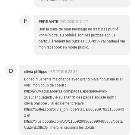
F
FERRANTE
09/12/2016 11:17
Bon la suite de mon message ne s'est pas publié !
<br /> Notre jeu préféré sont les puzzles et plus
particulièrement les puzzles 3D.<br /> j'ai partagé via
mon facebook en mode public.
O
olivia philippe
08/12/2016 23:34
Bonsoir! Je tente ma chance avec grand plaisir pour ma fille!
voici mon coup de coeur :
http://www.educaborras.com/pages/special/le-lynx-
2015/language:fr , je suis fan fb des pages sous le nom :
olivia philippe , j'ai également relayé :
https://twitter.com/olivia_philippe/status/80698979231566643
2 et
https://plus.google.com/u/0/115592998026990485853/posts/
CuZwBx3fhxG , merci et croisons les doigts!