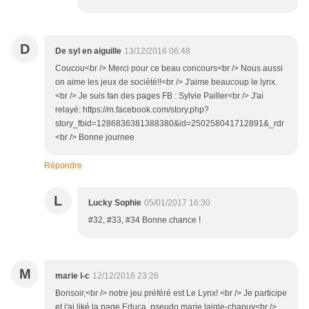
D
De syl en aiguille
13/12/2016 06:48
Coucou<br /> Merci pour ce beau concours<br /> Nous aussi
on aime les jeux de société!!<br /> J'aime beaucoup le lynx.
<br /> Je suis fan des pages FB : Sylvie Pailler<br /> J'ai
relayé: https://m.facebook.com/story.php?
story_fbid=1286836381388380&id=250258041712891&_rdr
<br /> Bonne journee
Répondre
L
Lucky Sophie
05/01/2017 16:30
#32, #33, #34 Bonne chance !
M
marie l-c
12/12/2016 23:26
Bonsoir,<br /> notre jeu préféré est Le Lynx! <br /> Je participe
et j'ai liké la page Educa, pseudo marie laigle-chapuy<br />