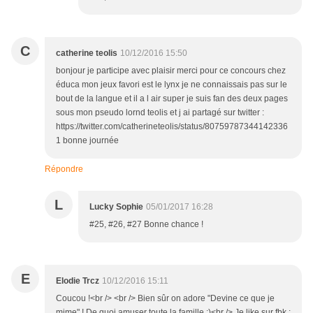
C
catherine teolis
10/12/2016 15:50
bonjour je participe avec plaisir merci pour ce concours chez
éduca mon jeux favori est le lynx je ne connaissais pas sur le
bout de la langue et il a l air super je suis fan des deux pages
sous mon pseudo lornd teolis et j ai partagé sur twitter :
https://twitter.com/catherineteolis/status/80759787344142336
1 bonne journée
Répondre
L
Lucky Sophie
05/01/2017 16:28
#25, #26, #27 Bonne chance !
E
Elodie Trcz
10/12/2016 15:11
Coucou !<br /> <br /> Bien sûr on adore "Devine ce que je
mime" ! De quoi amuser toute la famille :)<br /> Je like sur fbk :