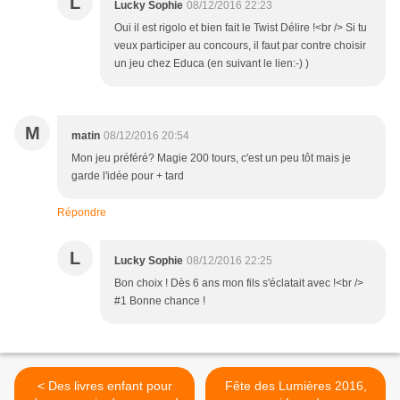
L
Lucky Sophie
08/12/2016 22:23
Oui il est rigolo et bien fait le Twist Délire !<br /> Si tu
veux participer au concours, il faut par contre choisir
un jeu chez Educa (en suivant le lien:-) )
M
matin
08/12/2016 20:54
Mon jeu préféré? Magie 200 tours, c'est un peu tôt mais je
garde l'idée pour + tard
Répondre
L
Lucky Sophie
08/12/2016 22:25
Bon choix ! Dès 6 ans mon fils s'éclatait avec !<br />
#1 Bonne chance !
< Des livres enfant pour
Fête des Lumières 2016,