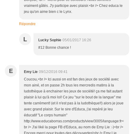
vraiment gâtés. J'y participe avec plaisir.<br /> Chez educa le
jeu qu'on aime bien c le Lynx.
Répondre
L
Lucky Sophie
05/01/2017 16:26
#12 Bonne chance !
E
Emy Lie
09/12/2016 09:41
Coucou,<br /> Ici aussi on est fan des jeux de société avec
mon ainé, et on passe 2h tous les mercredis matins à la
ludothèque à enchainer les jeux de société! ça me fait autant
plaisir à lui qu'à moi lol! Ce jeu "sur le bout de la langue" me
tente carrément! (et il n'est pas à la ludothèque!!) alors je joue
avec grand plaisir. Sur le sire d'Educa, j'ai repéré je leu
éducatif "Le corps humain"
http://www.educaborras.com/products/view/3005/language:fr<
br /> J'ai liké la page FB d'Educa, au nom de Emy Lie :-)<br />
Encore merci pour toutes des découvertes!<br /> Emy Lie