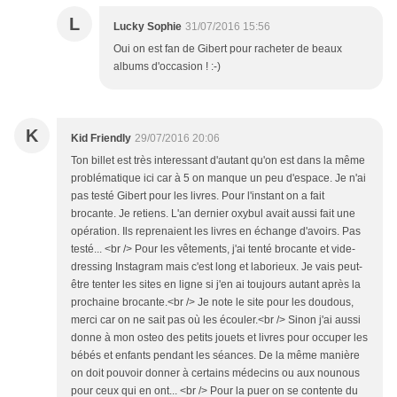
L
Lucky Sophie
31/07/2016 15:56
Oui on est fan de Gibert pour racheter de beaux
albums d'occasion ! :-)
K
Kid Friendly
29/07/2016 20:06
Ton billet est très interessant d'autant qu'on est dans la même
problématique ici car à 5 on manque un peu d'espace. Je n'ai
pas testé Gibert pour les livres. Pour l'instant on a fait
brocante. Je retiens. L'an dernier oxybul avait aussi fait une
opération. Ils reprenaient les livres en échange d'avoirs. Pas
testé... <br /> Pour les vêtements, j'ai tenté brocante et vide-
dressing Instagram mais c'est long et laborieux. Je vais peut-
être tenter les sites en ligne si j'en ai toujours autant après la
prochaine brocante.<br /> Je note le site pour les doudous,
merci car on ne sait pas où les écouler.<br /> Sinon j'ai aussi
donne à mon osteo des petits jouets et livres pour occuper les
bébés et enfants pendant les séances. De la même manière
on doit pouvoir donner à certains médecins ou aux nounous
pour ceux qui en ont... <br /> Pour la puer on se contente du