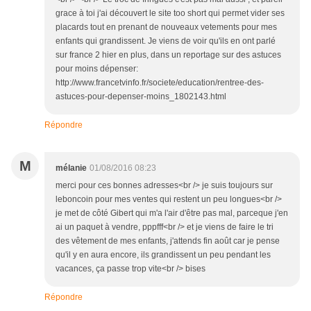
grace à toi j'ai découvert le site too short qui permet vider ses
placards tout en prenant de nouveaux vetements pour mes
enfants qui grandissent. Je viens de voir qu'ils en ont parlé
sur france 2 hier en plus, dans un reportage sur des astuces
pour moins dépenser:
http://www.francetvinfo.fr/societe/education/rentree-des-
astuces-pour-depenser-moins_1802143.html
Répondre
M
mélanie
01/08/2016 08:23
merci pour ces bonnes adresses<br /> je suis toujours sur
leboncoin pour mes ventes qui restent un peu longues<br />
je met de côté Gibert qui m'a l'air d'être pas mal, parceque j'en
ai un paquet à vendre, pppfff<br /> et je viens de faire le tri
des vêtement de mes enfants, j'attends fin août car je pense
qu'il y en aura encore, ils grandissent un peu pendant les
vacances, ça passe trop vite<br /> bises
Répondre