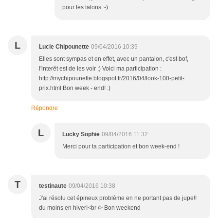
pour les talons :-)
L
Lucie Chipounette
09/04/2016 10:39
Elles sont sympas et en effet, avec un pantalon, c'est bof,
l'interêt est de les voir ;) Voici ma participation :
http://mychipounette.blogspot.fr/2016/04/look-100-petit-
prix.html Bon week - end! :)
Répondre
L
Lucky Sophie
09/04/2016 11:32
Merci pour ta participation et bon week-end !
T
testinaute
09/04/2016 10:38
J'ai résolu cet épineux problème en ne portant pas de jupe!!
du moins en hiver!<br /> Bon weekend