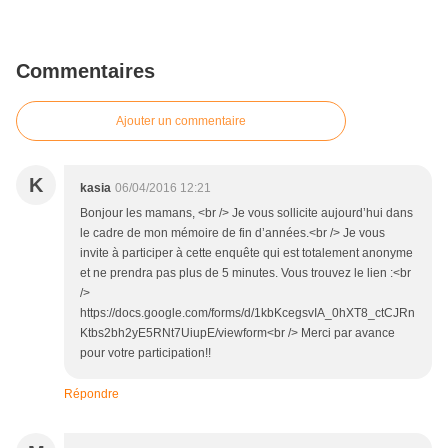
Commentaires
Ajouter un commentaire
K
kasia
06/04/2016 12:21
Bonjour les mamans, <br /> Je vous sollicite aujourd’hui dans
le cadre de mon mémoire de fin d’années.<br /> Je vous
invite à participer à cette enquête qui est totalement anonyme
et ne prendra pas plus de 5 minutes. Vous trouvez le lien :<br
/>
https://docs.google.com/forms/d/1kbKcegsvIA_0hXT8_ctCJRn
Ktbs2bh2yE5RNt7UiupE/viewform<br /> Merci par avance
pour votre participation!!
Répondre