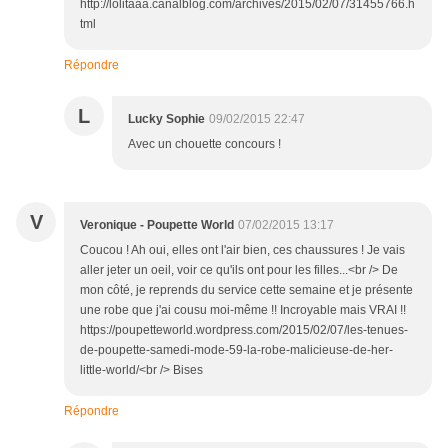
http://lolitaaa.canalblog.com/archives/2015/02/07/31455766.h
tml
Répondre
L
Lucky Sophie
09/02/2015 22:47
Avec un chouette concours !
V
Veronique - Poupette World
07/02/2015 13:17
Coucou ! Ah oui, elles ont l'air bien, ces chaussures ! Je vais
aller jeter un oeil, voir ce qu'ils ont pour les filles...<br /> De
mon côté, je reprends du service cette semaine et je présente
une robe que j'ai cousu moi-même !! Incroyable mais VRAI !!
https://poupetteworld.wordpress.com/2015/02/07/les-tenues-
de-poupette-samedi-mode-59-la-robe-malicieuse-de-her-
little-world/<br /> Bises
Répondre