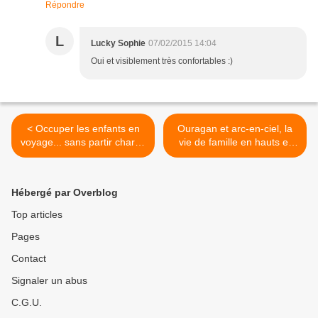
Répondre
L
Lucky Sophie
07/02/2015 14:04
Oui et visiblement très confortables :)
< Occuper les enfants en
Ouragan et arc-en-ciel, la
voyage... sans partir chargé
vie de famille en hauts et
comme un mulet !
bas... >
Hébergé par Overblog
Top articles
Pages
Contact
Signaler un abus
C.G.U.