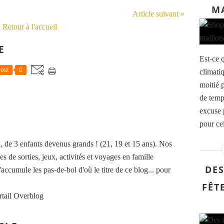
MA
Article suivant »
Retour à l'accueil
E
Est-ce 
ost
0
climatiq
moitié p
de temp
excuse 
pour cel
de 3 enfants devenus grands ! (21, 19 et 15 ans). Nos
es de sorties, jeux, activités et voyages en famille
DES
accumule les pas-de-bol d'où le titre de ce blog... pour
FÊT
rtail Overblog