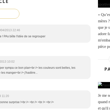
CLE
« Qu’est
mères ?
que je 
/04/2013 22:46
adore fa
! PAs bête l'idée de se regrouper
m'embal
pièce po
2013 10:02
P
per sympa ce bon plan<br /> les couleurs sont belles, les
 les manger<br /> j'hadère...
Je me s
3 11:20
quand n
bonne surprise !<br /> <br /> <br /> <br />
et qu'il