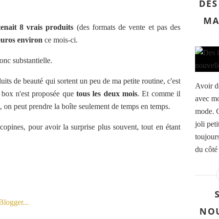
DES
MA
nait 8 vrais produits
(des formats de vente et pas des
euros environ
ce mois-ci.
onc substantielle.
s de beauté qui sortent un peu de ma petite routine, c'est
Avoir d
 box n'est proposée que
tous les deux mois
. Et comme il
avec mo
, on peut prendre la boîte seulement de temps en temps.
mode. C
joli pet
ines, pour avoir la surprise plus souvent, tout en étant
toujour
du côté 
NOU