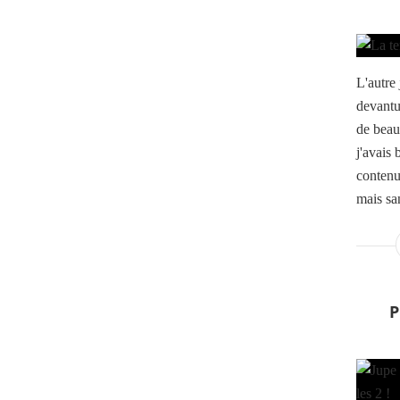
L'autre
devantur
de beau
j'avais 
contenu
mais san