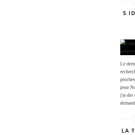
5 I
Le dern
recherc
proches
pour Noë
j'ai de
demande 
LA 