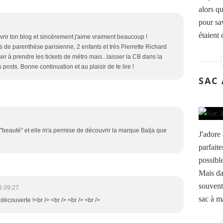
alors q
pour sav
étaient 
rir ton blog et sincèrement j'aime vraiment beaucoup !
de parenthèse parisienne, 2 enfants et très Pierrette Richard
ser à prendre les tickets de métro mais...laisser la CB dans la
posts. Bonne continuation et au plaisir de te lire !
SAC
"beauté" et elle m'a permise de découvrir la marque Baïja que
J'adore
parfaite
possible
Mais dan
souvent
3 09:27
sac à ma
 découverte !<br /> <br /> <br /> <br />