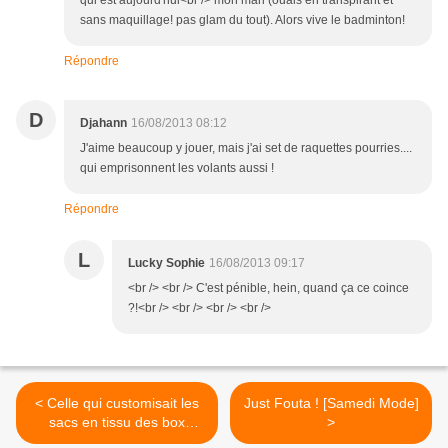
qui est aujourd'hui<br /> mon mari (ouais en transpirant et
sans maquillage! pas glam du tout). Alors vive le badminton!
Répondre
D
Djahann
16/08/2013 08:12
J'aime beaucoup y jouer, mais j'ai set de raquettes pourries....
qui emprisonnent les volants aussi !
Répondre
L
Lucky Sophie
16/08/2013 09:17
<br /> <br /> C'est pénible, hein, quand ça ce coince
?!<br /> <br /> <br /> <br />
< Celle qui customisait les
Just Fouta ! [Samedi Mode]
sacs en tissu des box
>
enfants {DIY}